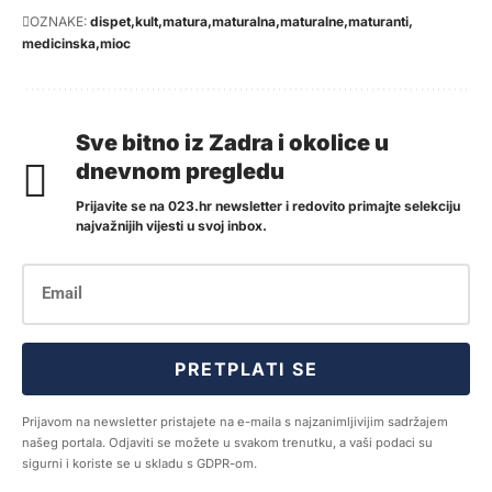
OZNAKE:
dispet
kult
matura
maturalna
maturalne
maturanti
medicinska
mioc
Sve bitno iz Zadra i okolice u
dnevnom pregledu
Prijavite se na 023.hr newsletter i redovito primajte selekciju
najvažnijih vijesti u svoj inbox.
PRETPLATI SE
Prijavom na newsletter pristajete na e-maila s najzanimljivijim sadržajem
našeg portala. Odjaviti se možete u svakom trenutku, a vaši podaci su
sigurni i koriste se u skladu s GDPR-om.