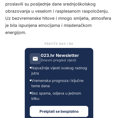
proslavili su posljednje dane srednjoškolskog
obrazovanja u veselom i rasplesanom raspoloženju.
Uz bezvremenske hitove i mnogo smijeha, atmosfera
je bila ispunjena emocijama i mladenačkom
energijom.
PRATITE NAS I NA
023.hr Newsletter
Dnevni pregled vijesti
Najvažnije vijesti svakog radnog
jutra
Vremenska prognoza i ključne
teme dana
Bez spama, odjava u jednom
kliku
Pretplati se besplatno