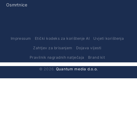
Osmrtnice
Impressum
Etički kodeks za korištenje AI
Uvjeti korištenja
Zahtjev za brisanjem
Dojava vijesti
Pravilnik nagradnih natječaja
Brand kit
© 2026.
Quantum media d.o.o.