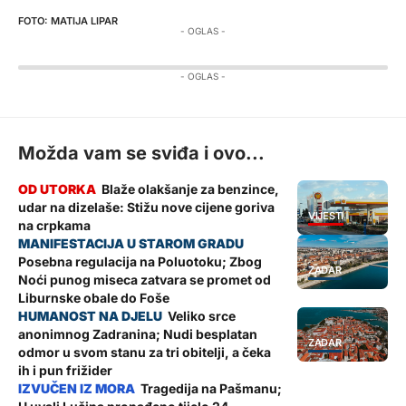
MATIJA LIPAR
- OGLAS -
- OGLAS -
Možda vam se sviđa i ovo...
Blaže olakšanje za benzince,
udar na dizelaše: Stižu nove cijene goriva
VIJESTI
na crpkama
Posebna regulacija na Poluotoku; Zbog
ZADAR
Noći punog miseca zatvara se promet od
Liburnske obale do Foše
Veliko srce
anonimnog Zadranina; Nudi besplatan
ZADAR
odmor u svom stanu za tri obitelji, a čeka
ih i pun frižider
Tragedija na Pašmanu;