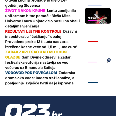
U uvali Lučina pronađeno tijelo 24-
ŽUPANIJA
godišnjeg Slovenca
Lentu zamijenila
uniformom hitne pomoći; Bivša Miss
SHOW
Universe Laura Gnjatović o poslu na obali i
detaljima vjenčanja
Državni
inspektorat u “češljanju” obale;
VIJESTI
Provedeno preko 13 tisuća nadzora,
izrečene kazne veće od 1,5 milijuna eura!
Sam Divine oduševila Zadar,
SHOW
20
festivalska euforija nastavlja se već
večeras uz Emanuela Satieja
Zadarska
drama oko vode: Radeta traži analize, a
ZADAR
posljednje izvješće tvrdi da je ispravna