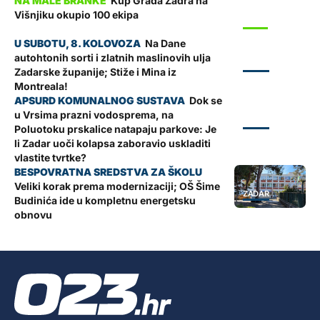
Kup Grada Zadra na
Višnjiku okupio 100 ekipa
SPORT
Na Dane
autohtonih sorti i zlatnih maslinovih ulja
ZADAR
Zadarske županije; Stiže i Mina iz
Montreala!
Dok se
u Vrsima prazni vodosprema, na
ZADAR
Poluotoku prskalice natapaju parkove: Je
li Zadar uoči kolapsa zaboravio uskladiti
vlastite tvrtke?
Veliki korak prema modernizaciji; OŠ Šime
ZADAR
Budinića ide u kompletnu energetsku
obnovu