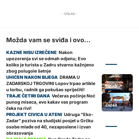
- OGLAS -
Možda vam se sviđa i ovo...
Nakon
upozorenja svi se odmah odjenu; Evo
ZADAR
koliko je turista u Zadru stvarno kažnjeno
zbog polugole šetnje
DRAMA U
ZADARSKOJ TRGOVINI Lopov trpao artikle
ZADAR
u torbu, radnik ga pokušao spriječiti!
Večeras počinje Noć
punog miseca, evo kakav vas program
ZADAR
čeka na rivi!
Udruga “Eko-
Zadar” poziva na studijski posjet u Grčku
ZADAR
osobe mlađe od 40, nezaposlene i izvan
obrazovanja