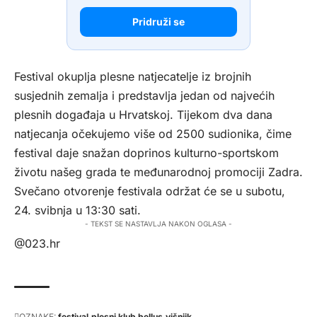
Pridruži se
Festival okuplja plesne natjecatelje iz brojnih
susjednih zemalja i predstavlja jedan od najvećih
plesnih događaja u Hrvatskoj. Tijekom dva dana
natjecanja očekujemo više od 2500 sudionika, čime
festival daje snažan doprinos kulturno-sportskom
životu našeg grada te međunarodnoj promociji Zadra.
Svečano otvorenje festivala održat će se u subotu,
24. svibnja u 13:30 sati.
- TEKST SE NASTAVLJA NAKON OGLASA -
@023.hr
OZNAKE:
festival
plesni klub bellus
višnjik