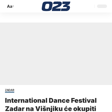
Aa
Promijeni
veličinu
slova
ZADAR
International Dance Festival
Zadar na Višnjiku će okupiti