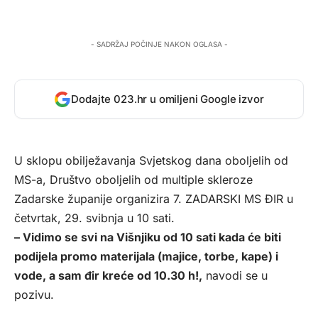
- SADRŽAJ POČINJE NAKON OGLASA -
Dodajte 023.hr u omiljeni Google izvor
U sklopu obilježavanja Svjetskog dana oboljelih od
MS-a, Društvo oboljelih od multiple skleroze
Zadarske županije organizira 7. ZADARSKI MS ĐIR u
četvrtak, 29. svibnja u 10 sati.
– Vidimo se svi na Višnjiku od 10 sati kada će biti
podijela promo materijala (majice, torbe, kape) i
vode, a sam đir kreće od 10.30 h!,
navodi se u
pozivu.