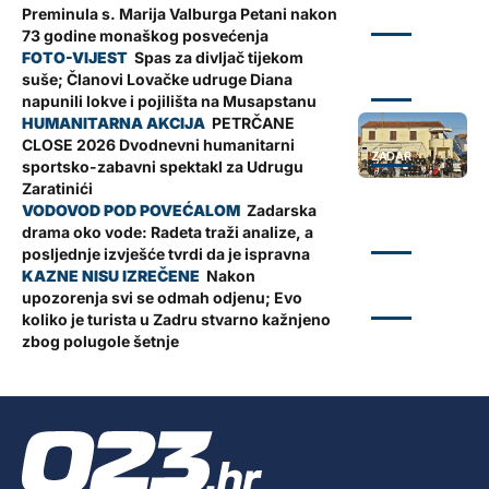
Preminula s. Marija Valburga Petani nakon
ZADAR
73 godine monaškog posvećenja
Spas za divljač tijekom
suše; Članovi Lovačke udruge Diana
ZADAR
napunili lokve i pojilišta na Musapstanu
PETRČANE
CLOSE 2026 Dvodnevni humanitarni
ZADAR
sportsko-zabavni spektakl za Udrugu
Zaratinići
Zadarska
drama oko vode: Radeta traži analize, a
ZADAR
posljednje izvješće tvrdi da je ispravna
Nakon
upozorenja svi se odmah odjenu; Evo
ZADAR
koliko je turista u Zadru stvarno kažnjeno
zbog polugole šetnje