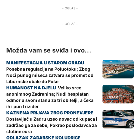
- OGLAS -
- OGLAS -
Možda vam se sviđa i ovo...
Posebna regulacija na Poluotoku; Zbog
ZADAR
Noći punog miseca zatvara se promet od
Liburnske obale do Foše
Veliko srce
anonimnog Zadranina; Nudi besplatan
ZADAR
odmor u svom stanu za tri obitelji, a čeka
ih i pun frižider
Dostavljač u Zadru uzeo novac od kupaca i
ZADAR
zadržao ga za sebe; Pokrao poslodavca za
stotine eura