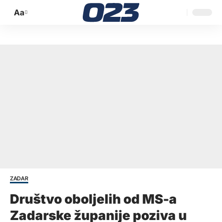
Aa
Promijeni
veličinu
slova
ZADAR
Društvo oboljelih od MS-a
Zadarske županije poziva u