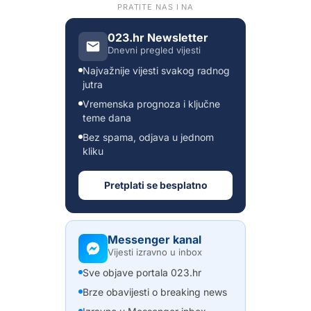
PRATITE NAS I NA
023.hr Newsletter
Dnevni pregled vijesti
Najvažnije vijesti svakog radnog
jutra
Vremenska prognoza i ključne
teme dana
Bez spama, odjava u jednom
kliku
Pretplati se besplatno
Messenger kanal
Vijesti izravno u inbox
Sve objave portala 023.hr
Brze obavijesti o breaking news