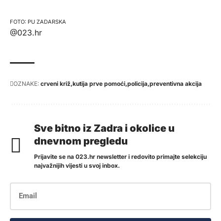
PU ZADARSKA
@023.hr
OZNAKE:
crveni križ
kutija prve pomoći
policija
preventivna akcija
Sve bitno iz Zadra i okolice u
dnevnom pregledu
Prijavite se na 023.hr newsletter i redovito primajte selekciju
najvažnijih vijesti u svoj inbox.