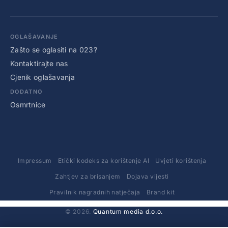
OGLAŠAVANJE
Zašto se oglasiti na 023?
Kontaktirajte nas
Cjenik oglašavanja
DODATNO
Osmrtnice
Impressum
Etički kodeks za korištenje AI
Uvjeti korištenja
Zahtjev za brisanjem
Dojava vijesti
Pravilnik nagradnih natječaja
Brand kit
© 2026.
Quantum media d.o.o.