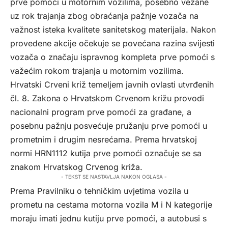
prve pomoći u motornim vozilima, posebno vezane
uz rok trajanja zbog obraćanja pažnje vozača na
važnost isteka kvalitete sanitetskog materijala. Nakon
provedene akcije očekuje se povećana razina svijesti
vozača o značaju ispravnog kompleta prve pomoći s
važećim rokom trajanja u motornim vozilima.
Hrvatski Crveni križ temeljem javnih ovlasti utvrđenih
čl. 8. Zakona o Hrvatskom Crvenom križu provodi
nacionalni program prve pomoći za građane, a
posebnu pažnju posvećuje pružanju prve pomoći u
prometnim i drugim nesrećama. Prema hrvatskoj
normi HRN1112 kutija prve pomoći označuje se sa
znakom Hrvatskog Crvenog križa.
- TEKST SE NASTAVLJA NAKON OGLASA -
Prema Pravilniku o tehničkim uvjetima vozila u
prometu na cestama motorna vozila M i N kategorije
moraju imati jednu kutiju prve pomoći, a autobusi s