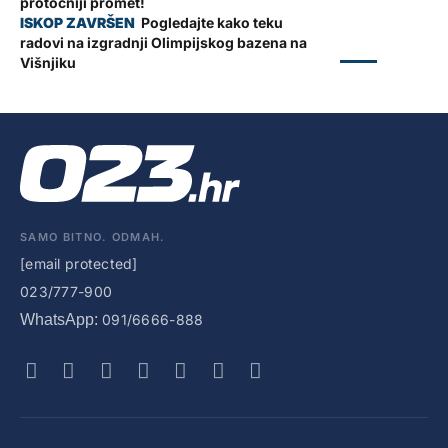
protočniji promet!
Pogledajte kako teku
radovi na izgradnji Olimpijskog bazena na
ZADAR
Višnjiku
SAMO BITNO. ODMAH.
[email protected]
023/777-900
WhatsApp:
091/6666-888