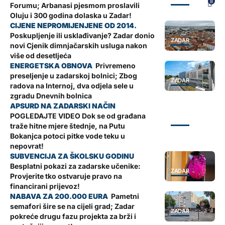
ZADAR
8
Forumu; Arbanasi pjesmom proslavili
Oluju i 300 godina dolaska u Zadar!
Poskupljenje ili usklađivanje? Zadar donio
ZADAR
novi Cjenik dimnjačarskih usluga nakon
više od desetljeća
Privremeno
preseljenje u zadarskoj bolnici; Zbog
ZADAR
radova na Internoj, dva odjela sele u
zgradu Dnevnih bolnica
POGLEDAJTE VIDEO Dok se od građana
ZADAR
traže hitne mjere štednje, na Putu
Bokanjca potoci pitke vode teku u
nepovrat!
Besplatni pokazi za zadarske učenike:
ZADAR
Provjerite tko ostvaruje pravo na
financirani prijevoz!
Pametni
semafori šire se na cijeli grad; Zadar
ZADAR
pokreće drugu fazu projekta za brži i