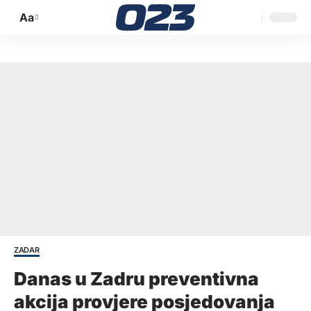
Aa
Promijeni
veličinu
slova
ZADAR
Danas u Zadru preventivna
akcija provjere posjedovanja