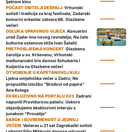
ljetnom kinu
Vrhunski
solisti i tradicija za kraj festivala; Zadarski
KULTURA
komorni orkestar zatvara 66. Glazbene
večeri
Koncertni
ured Zadar ima novog ravnatelja; Na čelo
KULTURA
kulturne ustanove stiže Ivan Šatalić
Glazbena
čarolija u sv. Krševanu; Vrhunski
KULTURA
međunarodni trio donosi Schuberta i
Kuljerića na Glazbene večeri
Ljetna umjetnička večer u Zadru; Ne
KULTURA
propustite izložbu “Brodovi od papira”
Ane Kolega
Zadrani
napunili Providurovu palaču: Uskoro
KULTURA
objavljujemo ekskluzivni intervju s
junakom “Provalije”
Večeras u 21 sat Zagrebački solisti
KULTURA
i gitarist Filip Mišković donose vrhunski