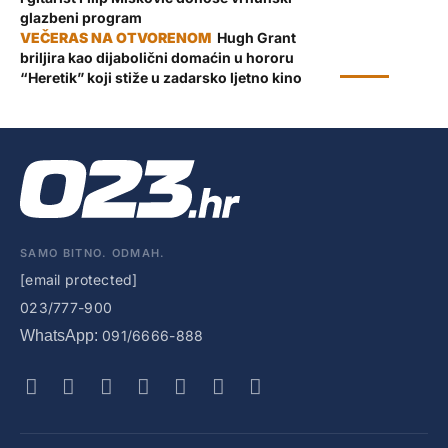
glazbeni program
Hugh Grant
briljira kao dijabolični domaćin u hororu
KULTURA
“Heretik” koji stiže u zadarsko ljetno kino
SAMO BITNO. ODMAH.
[email protected]
023/777-900
WhatsApp:
091/6666-888