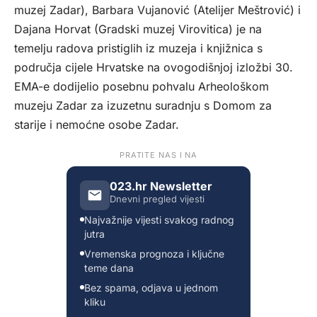
muzej Zadar), Barbara Vujanović (Atelijer Meštrović) i
Dajana Horvat (Gradski muzej Virovitica) je na
temelju radova pristiglih iz muzeja i knjižnica s
područja cijele Hrvatske na ovogodišnjoj izložbi 30.
EMA-e dodijelio posebnu pohvalu Arheološkom
muzeju Zadar za izuzetnu suradnju s Domom za
starije i nemoćne osobe Zadar.
PRATITE NAS I NA
023.hr Newsletter
Dnevni pregled vijesti
Najvažnije vijesti svakog radnog
jutra
Vremenska prognoza i ključne
teme dana
Bez spama, odjava u jednom
kliku