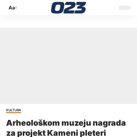
Aa
Promijeni
veličinu
slova
KULTURA
Arheološkom muzeju nagrada
za projekt Kameni pleteri