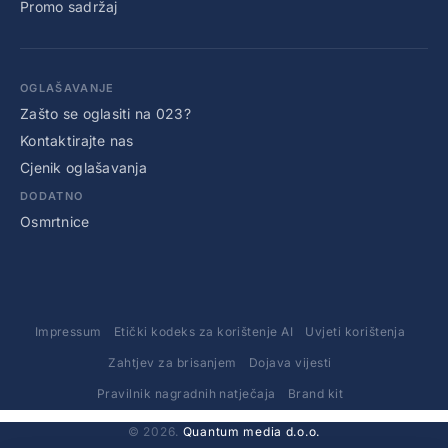
Promo sadržaj
OGLAŠAVANJE
Zašto se oglasiti na 023?
Kontaktirajte nas
Cjenik oglašavanja
DODATNO
Osmrtnice
Impressum
Etički kodeks za korištenje AI
Uvjeti korištenja
Zahtjev za brisanjem
Dojava vijesti
Pravilnik nagradnih natječaja
Brand kit
© 2026.
Quantum media d.o.o.