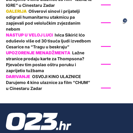
SHOW
IGRE” u Cinestaru Zadar
Oliverovi sinovi i prijatelji
odigrali humanitarnu utakmicu pa
SHOW
14
zapjevali pod velolučkim zvjezdanim
nebom
Ivica Sikirić Ićo
oduševio više od 30 tisuća ljudi izvedbom
SHOW
Cesarice na “Tragu u beskraju”
Lažne
stranice prodaju karte za Thompsona?
SHOW
Pjevačev tim poslao oštru poruku i
zaprijetio tužbama
OSVOJI KINO ULAZNICE
Darujemo 4 kino ulaznice za film “CHUM”
SHOW
u Cinestaru Zadar