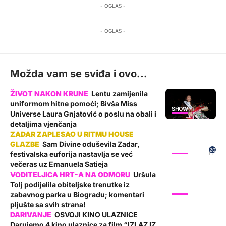
- OGLAS -
- OGLAS -
Možda vam se sviđa i ovo...
Lentu zamijenila
uniformom hitne pomoći; Bivša Miss
SHOW
Universe Laura Gnjatović o poslu na obali i
detaljima vjenčanja
Sam Divine oduševila Zadar,
SHOW
20
festivalska euforija nastavlja se već
večeras uz Emanuela Satieja
Uršula
Tolj podijelila obiteljske trenutke iz
SHOW
zabavnog parka u Biogradu; komentari
pljušte sa svih strana!
OSVOJI KINO ULAZNICE
Darujemo 4 kino ulaznice za film “IZLAZ IZ