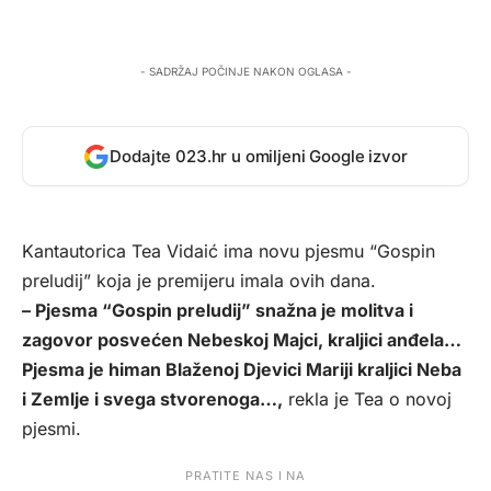
- SADRŽAJ POČINJE NAKON OGLASA -
Dodajte 023.hr u omiljeni Google izvor
Kantautorica Tea Vidaić ima novu pjesmu “Gospin
preludij” koja je premijeru imala ovih dana.
– Pjesma “Gospin preludij” snažna je molitva i
zagovor posvećen Nebeskoj Majci, kraljici anđela…
Pjesma je himan Blaženoj Djevici Mariji kraljici Neba
i Zemlje i svega stvorenoga…,
rekla je Tea o novoj
pjesmi.
PRATITE NAS I NA