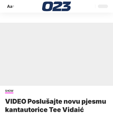
Aa
Promijeni
veličinu
slova
SHOW
VIDEO Poslušajte novu pjesmu
kantautorice Tee Vidaić