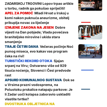
ZADARSKOJ TRGOVINI Lopov trpao artikle
ZADAR
u torbu, radnik ga pokušao spriječiti!
Mladi Hrvat u Irskoj u
komi nakon puknuća aneurizme, obitelj
VIJESTI
prikuplja novac za liječenje
Dobre
vijesti na Dan pobjede; Vlada povećava
VIJESTI
braniteljske mirovine i ukida stara
smanjenja
Večeras počinje Noć
punog miseca, evo kakav vas program
ZADAR
čeka na rivi!
Sjajan
srpanj na Viru; Ostvareno više od 929
ŽUPANIJA
tisuća noćenja, Slovenci i Česi predvode
rast
Dok se
u Vrsima prazni vodosprema, na
ZADAR
Poluotoku prskalice natapaju parkove: Je
li Zadar uoči kolapsa zaboravio uskladiti
vlastite tvrtke?