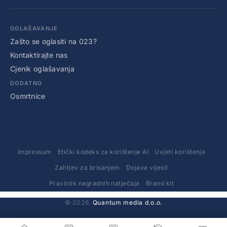
OGLAŠAVANJE
Zašto se oglasiti na 023?
Kontaktirajte nas
Cjenik oglašavanja
DODATNO
Osmrtnice
Impressum
Etički kodeks za korištenje AI
Uvjeti korištenja
Zahtjev za brisanjem
Dojava vijesti
Pravilnik nagradnih natječaja
Brand kit
© 2026.
Quantum media d.o.o.