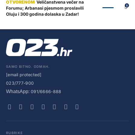
Veličanstvena večer na
ZADAR
8
Forumu; Arbanasi pjesmom proslavili
Oluju i 300 godina dolaska u Zadar!
SAMO BITNO. ODMAH.
[email protected]
023/777-900
WhatsApp:
091/6666-888
RUBRIKE