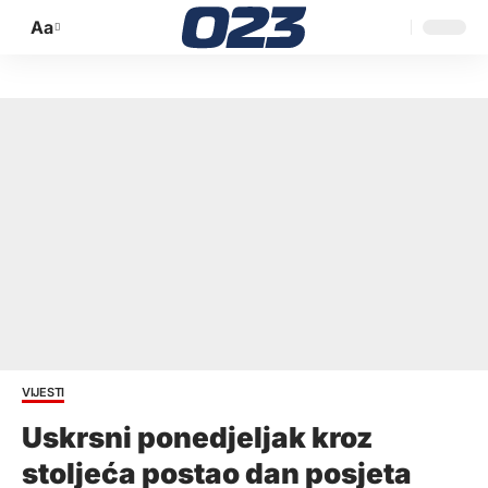
Aa
Promijeni
veličinu
slova
VIJESTI
Uskrsni ponedjeljak kroz
stoljeća postao dan posjeta