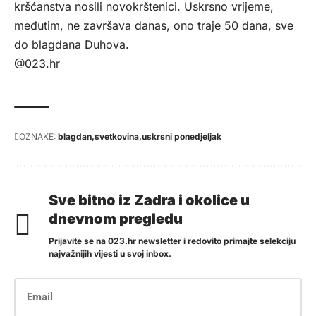
kršćanstva nosili novokrštenici. Uskrsno vrijeme,
međutim, ne završava danas, ono traje 50 dana, sve
do blagdana Duhova.
@023.hr
OZNAKE:
blagdan
svetkovina
uskrsni ponedjeljak
Sve bitno iz Zadra i okolice u
dnevnom pregledu
Prijavite se na 023.hr newsletter i redovito primajte selekciju
najvažnijih vijesti u svoj inbox.