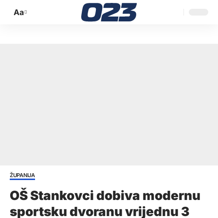
Aa
Promijeni
veličinu
slova
ŽUPANIJA
OŠ Stankovci dobiva modernu
sportsku dvoranu vrijednu 3