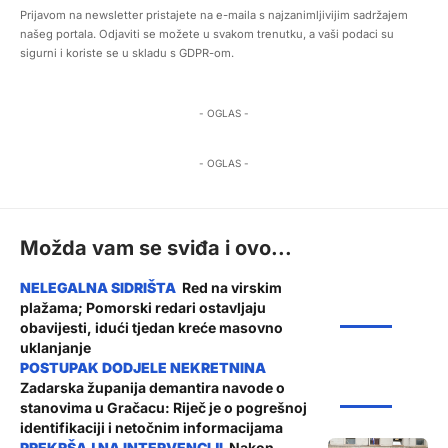
Prijavom na newsletter pristajete na e-maila s najzanimljivijim sadržajem
našeg portala. Odjaviti se možete u svakom trenutku, a vaši podaci su
sigurni i koriste se u skladu s GDPR-om.
- OGLAS -
- OGLAS -
Možda vam se sviđa i ovo...
Red na virskim
plažama; Pomorski redari ostavljaju
ŽUPANIJA
obavijesti, idući tjedan kreće masovno
uklanjanje
Zadarska županija demantira navode o
ŽUPANIJA
stanovima u Gračacu: Riječ je o pogrešnoj
identifikaciji i netočnim informacijama
Nakon