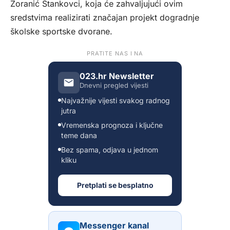
Zoranić Stankovci, koja će zahvaljujući ovim
sredstvima realizirati značajan projekt dogradnje
školske sportske dvorane.
PRATITE NAS I NA
023.hr Newsletter
Dnevni pregled vijesti
Najvažnije vijesti svakog radnog
jutra
Vremenska prognoza i ključne
teme dana
Bez spama, odjava u jednom
kliku
Pretplati se besplatno
Messenger kanal