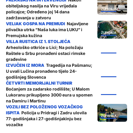
obiteljskog nasilja na Viru vrijeđala
ŽUPANIJA
policajce; Određeno joj 14 dana
zadržavanja u zatvoru
Najavljene
plivačka utrka “Naša luka ima LUKU” i
ŽUPANIJA
Premujska kužina
Arheološko otkriće u Lici; Na položaju
ŽUPANIJA
Raštele u Srbu pronađeni ostaci rimske
građevine
Tragedija na Pašmanu;
U uvali Lučina pronađeno tijelo 24-
ŽUPANIJA
godišnjeg Slovenca
Boćanjem za zadarsko rodilište; U Malom
ŽUPANIJA
Lukoranu prikupljeno 3000 eura u spomen
na Damiru i Martinu
Policija u Pridragi i Zadru ulovila
ŽUPANIJA
77-godišnjaka i 27-godišnjakinju bez
vozačke