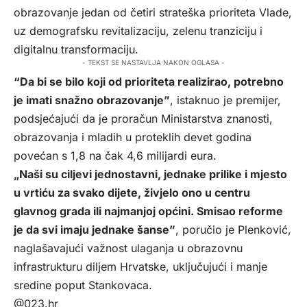
obrazovanje jedan od četiri strateška prioriteta Vlade,
uz demografsku revitalizaciju, zelenu tranziciju i
digitalnu transformaciju.
- TEKST SE NASTAVLJA NAKON OGLASA -
“Da bi se bilo koji od prioriteta realizirao, potrebno
je imati snažno obrazovanje”
, istaknuo je premijer,
podsjećajući da je proračun Ministarstva znanosti,
obrazovanja i mladih u proteklih devet godina
povećan s 1,8 na čak 4,6 milijardi eura.
„Naši su ciljevi jednostavni, jednake prilike i mjesto
u vrtiću za svako dijete, živjelo ono u centru
glavnog grada ili najmanjoj općini. Smisao reforme
je da svi imaju jednake šanse”
, poručio je Plenković,
naglašavajući važnost ulaganja u obrazovnu
infrastrukturu diljem Hrvatske, uključujući i manje
sredine poput Stankovaca.
@023.hr