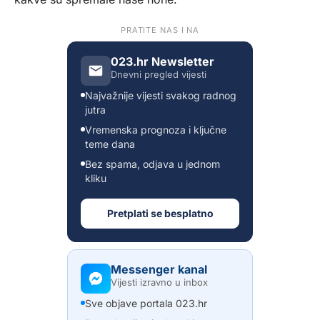
PRATITE NAS I NA
023.hr Newsletter
Dnevni pregled vijesti
Najvažnije vijesti svakog radnog
jutra
Vremenska prognoza i ključne
teme dana
Bez spama, odjava u jednom
kliku
Pretplati se besplatno
Messenger kanal
Vijesti izravno u inbox
Sve objave portala 023.hr