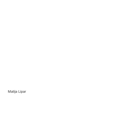
Mat
Matija Lipar
Mat