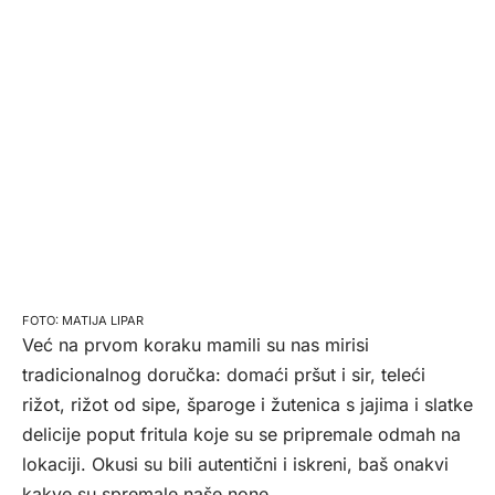
MATIJA LIPAR
Već na prvom koraku mamili su nas mirisi
tradicionalnog doručka: domaći pršut i sir, teleći
rižot, rižot od sipe, šparoge i žutenica s jajima i slatke
delicije poput fritula koje su se pripremale odmah na
lokaciji. Okusi su bili autentični i iskreni, baš onakvi
kakve su spremale naše none.