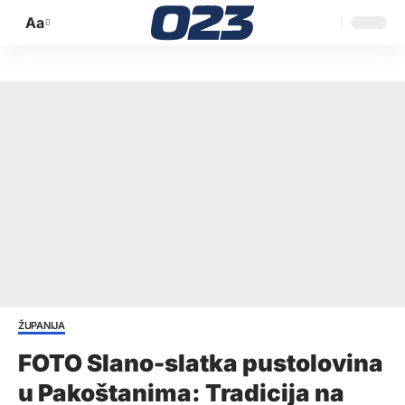
Aa
Promijeni
veličinu
slova
ŽUPANIJA
FOTO Slano-slatka pustolovina
u Pakoštanima: Tradicija na