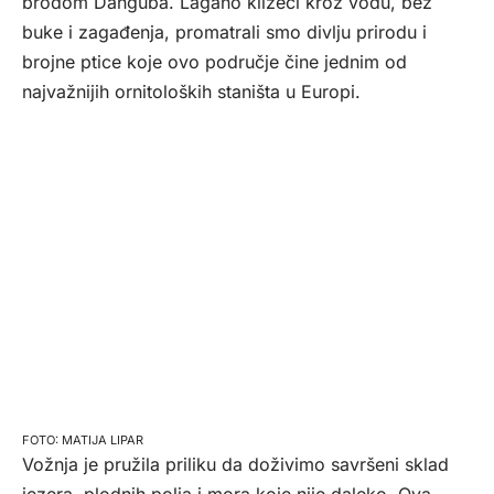
brodom Danguba. Lagano klizeći kroz vodu, bez
buke i zagađenja, promatrali smo divlju prirodu i
brojne ptice koje ovo područje čine jednim od
najvažnijih ornitoloških staništa u Europi.
MATIJA LIPAR
Vožnja je pružila priliku da doživimo savršeni sklad
jezera, plodnih polja i mora koje nije daleko. Ova