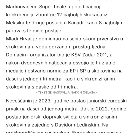
Martinovićem. Super finale u pojedinačnoj
konkurenciji izborit će 12 najboljih skakača iz
Meksika te druge postaje u Kanadi, kao i 8 najboljih
parova s te dvije postaje.
Mladi Hrvat je dominirao na seniorskom prvenstvu u
skokovima u vodu održanom prošlog tjedna.
Domaćin i organizator bio je KSV Zadar 2011, a
nakon dvodnevnih natjecanja osvojio je tri zlatne
medalje i ostvario normu za EP i SP u skokovima na
dasci s jednog i tri metra, kao i u sinkroniziranim
skokovima s daske od tri metra.
- TEKST SE NASTAVLJA NAKON OGLASA -
Nevešćanin je 2023. godine postao juniorski europski
prvak na dasci od jednog metra, dok je 2022. godine
postao juniorski doprvak svijeta u sinkroniziranim
skokovima zajedno s Davidom Ledinskim. Na
prošlogodišnjem seniorskom Europskom prvenstvu