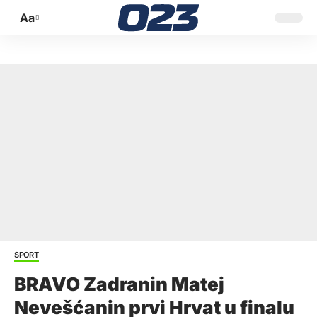
Aa
Promijeni
veličinu
slova
SPORT
BRAVO Zadranin Matej
Nevešćanin prvi Hrvat u finalu