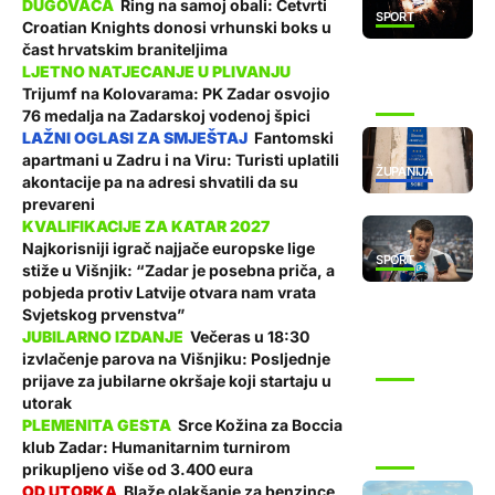
Ring na samoj obali: Četvrti
SPORT
Croatian Knights donosi vrhunski boks u
čast hrvatskim braniteljima
Trijumf na Kolovarama: PK Zadar osvojio
SPORT
76 medalja na Zadarskoj vodenoj špici
Fantomski
apartmani u Zadru i na Viru: Turisti uplatili
ŽUPANIJA
akontacije pa na adresi shvatili da su
prevareni
Najkorisniji igrač najjače europske lige
SPORT
stiže u Višnjik: “Zadar je posebna priča, a
pobjeda protiv Latvije otvara nam vrata
Svjetskog prvenstva”
Večeras u 18:30
izvlačenje parova na Višnjiku: Posljednje
SPORT
prijave za jubilarne okršaje koji startaju u
utorak
Srce Kožina za Boccia
klub Zadar: Humanitarnim turnirom
SPORT
prikupljeno više od 3.400 eura
Blaže olakšanje za benzince,