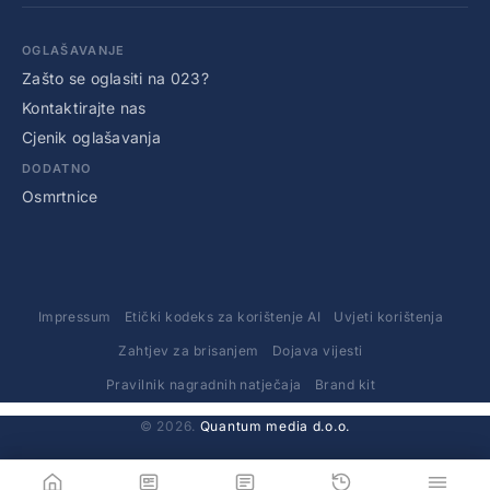
OGLAŠAVANJE
Zašto se oglasiti na 023?
Kontaktirajte nas
Cjenik oglašavanja
DODATNO
Osmrtnice
Impressum
Etički kodeks za korištenje AI
Uvjeti korištenja
Zahtjev za brisanjem
Dojava vijesti
Pravilnik nagradnih natječaja
Brand kit
© 2026.
Quantum media d.o.o.