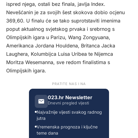
ispred njega, ostali bez finala, javlja
Index.
Nevešćanin je za svojih šest skokova dobio ocjenu
369,60. U finalu će se tako suprotstaviti imenima
poput aktualnog svjetskog prvaka i srebrnog s
Olimpijskih igara u Parizu, Wang Zongyuana,
Amerikanca Jordana Houldena, Britanca Jacka
Laughera, Kolumbijca Luisa Uribea te Nijemca
Moritza Wesemanna, sve redom finalistima s
Olimpijskih igara.
PRATITE NAS I NA
023.hr Newsletter
Dnevni pregled vijesti
Najvažnije vijesti svakog radnog
jutra
Vremenska prognoza i ključne
teme dana