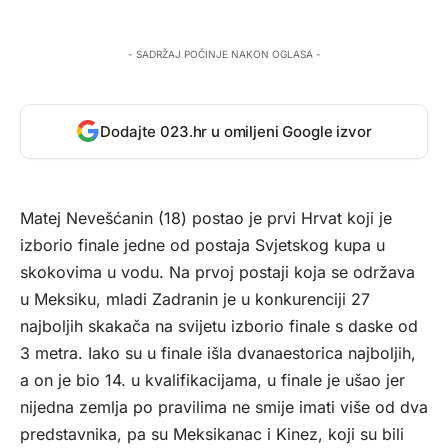
- SADRŽAJ POČINJE NAKON OGLASA -
Dodajte 023.hr u omiljeni Google izvor
Matej Nevešćanin (18) postao je prvi Hrvat koji je
izborio finale jedne od postaja Svjetskog kupa u
skokovima u vodu. Na prvoj postaji koja se održava
u Meksiku, mladi Zadranin je u konkurenciji 27
najboljih skakača na svijetu izborio finale s daske od
3 metra. Iako su u finale išla dvanaestorica najboljih,
a on je bio 14. u kvalifikacijama, u finale je ušao jer
nijedna zemlja po pravilima ne smije imati više od dva
predstavnika, pa su Meksikanac i Kinez, koji su bili