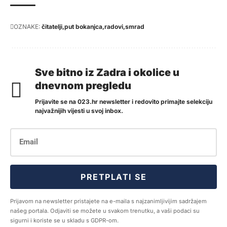
OZNAKE:
čitatelji
put bokanjca
radovi
smrad
Sve bitno iz Zadra i okolice u
dnevnom pregledu
Prijavite se na 023.hr newsletter i redovito primajte selekciju
najvažnijih vijesti u svoj inbox.
PRETPLATI SE
Prijavom na newsletter pristajete na e-maila s najzanimljivijim sadržajem
našeg portala. Odjaviti se možete u svakom trenutku, a vaši podaci su
sigurni i koriste se u skladu s GDPR-om.