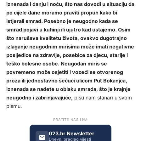
iznenada i danju i noću, što nas dovodi u situaciju da
po cijele dane moramo praviti propuh kako bi
istjerali smrad. Posebno je neugodno kada se
smrad pojavi u kuhinji ili ujutro kad ustajemo. Osim
što narušava kvalitetu života, ovakvo dugotrajno
izlaganje neugodnim mirisima može imati negativne
posljedice na zdravlje, posebice za djecu, starije i
teško bolesne osobe. Neugodan miris se
povremeno može osjetiti i vozeći se otvorenog
proza ili jednostavno šećući ulicom Put Bokanjca,
iznenada se nađete u oblaku smrada, što je krajnje
neugodno i zabrinjavajuće,
pišu nam stanari u svom
pismu.
PRATITE NAS I NA
023.hr Newsletter
Dnevni pregled vijesti