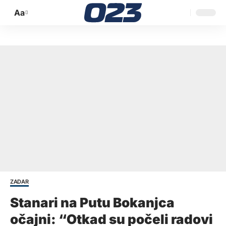
Aa
Promijeni
veličinu
slova
ZADAR
Stanari na Putu Bokanjca
očajni: “Otkad su počeli radovi