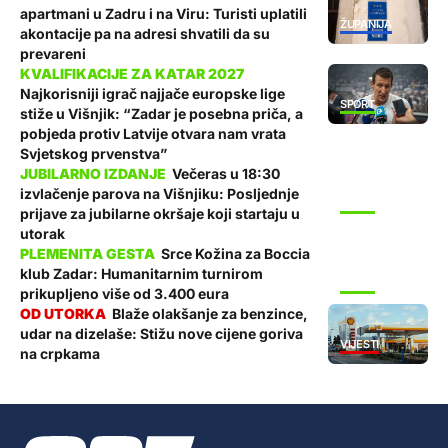
apartmani u Zadru i na Viru: Turisti uplatili
ŽUPANIJA
akontacije pa na adresi shvatili da su
prevareni
Najkorisniji igrač najjače europske lige
SPORT
stiže u Višnjik: “Zadar je posebna priča, a
pobjeda protiv Latvije otvara nam vrata
Svjetskog prvenstva”
Večeras u 18:30
izvlačenje parova na Višnjiku: Posljednje
SPORT
prijave za jubilarne okršaje koji startaju u
utorak
Srce Kožina za Boccia
klub Zadar: Humanitarnim turnirom
SPORT
prikupljeno više od 3.400 eura
Blaže olakšanje za benzince,
udar na dizelaše: Stižu nove cijene goriva
VIJESTI
na crpkama