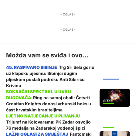
- OGLAS -
- OGLAS -
Možda vam se sviđa i ovo...
Trg Sri Sela gorio
uz klapsku pjesmu: Bibinjci dugim
ŽUPANIJA
pljeskom poslali podršku Anti Sikiriću
Krivinu
Ring na samoj obali: Četvrti
SPORT
Croatian Knights donosi vrhunski boks u
čast hrvatskim braniteljima
Trijumf na Kolovarama: PK Zadar osvojio
SPORT
76 medalja na Zadarskoj vodenoj špici
Fantomski