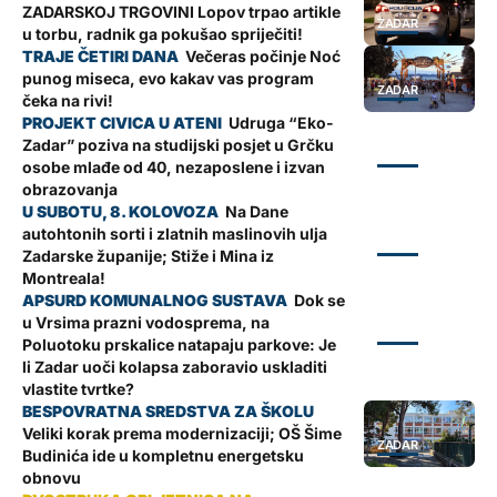
ZADARSKOJ TRGOVINI Lopov trpao artikle
ZADAR
u torbu, radnik ga pokušao spriječiti!
Večeras počinje Noć
punog miseca, evo kakav vas program
ZADAR
čeka na rivi!
Udruga “Eko-
Zadar” poziva na studijski posjet u Grčku
ZADAR
osobe mlađe od 40, nezaposlene i izvan
obrazovanja
Na Dane
autohtonih sorti i zlatnih maslinovih ulja
ZADAR
Zadarske županije; Stiže i Mina iz
Montreala!
Dok se
u Vrsima prazni vodosprema, na
ZADAR
Poluotoku prskalice natapaju parkove: Je
li Zadar uoči kolapsa zaboravio uskladiti
vlastite tvrtke?
Veliki korak prema modernizaciji; OŠ Šime
ZADAR
Budinića ide u kompletnu energetsku
obnovu