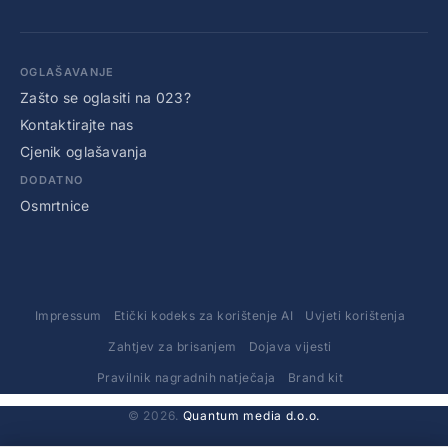
OGLAŠAVANJE
Zašto se oglasiti na 023?
Kontaktirajte nas
Cjenik oglašavanja
DODATNO
Osmrtnice
Impressum
Etički kodeks za korištenje AI
Uvjeti korištenja
Zahtjev za brisanjem
Dojava vijesti
Pravilnik nagradnih natječaja
Brand kit
© 2026.
Quantum media d.o.o.