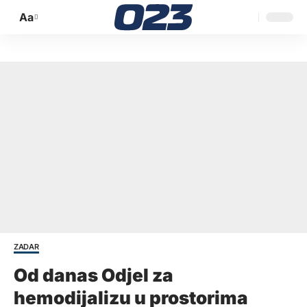
Aa
Promijeni
veličinu
slova
ZADAR
Od danas Odjel za
hemodijalizu u prostorima