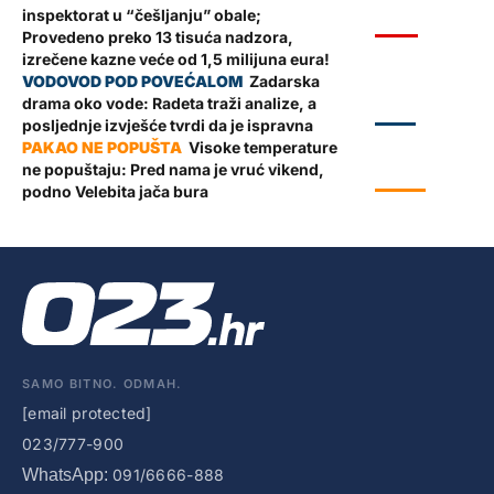
inspektorat u “češljanju” obale;
VIJESTI
Provedeno preko 13 tisuća nadzora,
izrečene kazne veće od 1,5 milijuna eura!
Zadarska
drama oko vode: Radeta traži analize, a
ZADAR
posljednje izvješće tvrdi da je ispravna
Visoke temperature
ne popuštaju: Pred nama je vruć vikend,
VRIJEME
podno Velebita jača bura
SAMO BITNO. ODMAH.
[email protected]
023/777-900
WhatsApp:
091/6666-888