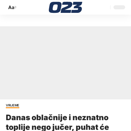
Aa
Promijeni
veličinu
slova
VRIJEME
Danas oblačnije i neznatno
toplije nego jučer, puhat će