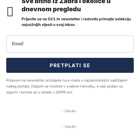
Sve bitno iz Zadra i okolice u
dnevnom pregledu
Prijavite se na 023.hr newsletter i redovito primajte selekciju
najvažnijih vijesti u svoj inbox.
PRETPLATI SE
Prijavom na newsletter pristajete na e-maila s najzanimljivijim sadržajem
našeg portala. Odjaviti se možete u svakom trenutku, a vaši podaci su
sigurni i koriste se u skladu s GDPR-om.
- OGLAS -
- OGLAS -