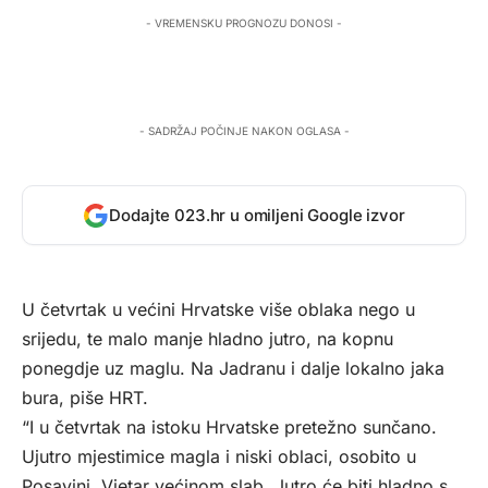
- VREMENSKU PROGNOZU DONOSI -
- SADRŽAJ POČINJE NAKON OGLASA -
Dodajte 023.hr u omiljeni Google izvor
U četvrtak u većini Hrvatske više oblaka nego u
srijedu, te malo manje hladno jutro, na kopnu
ponegdje uz maglu. Na Jadranu i dalje lokalno jaka
bura, piše
HRT
.
“I u četvrtak na istoku Hrvatske pretežno sunčano.
Ujutro mjestimice magla i niski oblaci, osobito u
Posavini. Vjetar većinom slab. Jutro će biti hladno s