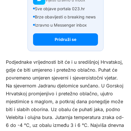
Vijesti izravno u inbox
Sve objave portala 023.hr
Brze obavijesti o breaking news
Izravno u Messenger inbox
Pridruži se
Podjednake vrijednosti bit će i u središnjoj Hrvatskoj,
gdje će biti umjereno i pretežno oblačno. Puhat će
povremeno umjeren sjeverni i sjeveroistočni vjetar.
Na sjevernom Jadranu djelomice sunčano. U Gorskoj
Hrvatskoj promjenjivo i pretežno oblačno, ujutro
mjestimice s maglom, a potkraj dana ponegdje može
biti i slabih oborina. Uz obalu će puhati jaka, podno
Velebita i olujna bura. Jutarnja temperatura zraka od-
6 do -4 °C, uz obalu između 3 i 6 °C. Najviša dnevna