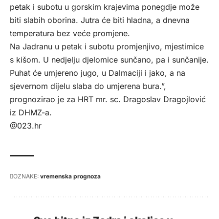
petak i subotu u gorskim krajevima ponegdje može
biti slabih oborina. Jutra će biti hladna, a dnevna
temperatura bez veće promjene.
Na Jadranu u petak i subotu promjenjivo, mjestimice
s kišom. U nedjelju djelomice sunčano, pa i sunčanije.
Puhat će umjereno jugo, u Dalmaciji i jako, a na
sjevernom dijelu slaba do umjerena bura.”,
prognozirao je za
HRT
mr. sc. Dragoslav Dragojlović
iz DHMZ-a.
@023.hr
OZNAKE:
vremenska prognoza