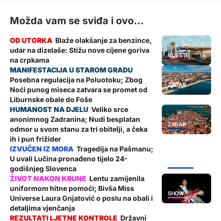
Možda vam se sviđa i ovo...
Blaže olakšanje za benzince,
udar na dizelaše: Stižu nove cijene goriva
VIJESTI
na crpkama
Posebna regulacija na Poluotoku; Zbog
ZADAR
Noći punog miseca zatvara se promet od
Liburnske obale do Foše
Veliko srce
anonimnog Zadranina; Nudi besplatan
ZADAR
odmor u svom stanu za tri obitelji, a čeka
ih i pun frižider
Tragedija na Pašmanu;
U uvali Lučina pronađeno tijelo 24-
ŽUPANIJA
godišnjeg Slovenca
Lentu zamijenila
uniformom hitne pomoći; Bivša Miss
SHOW
Universe Laura Gnjatović o poslu na obali i
detaljima vjenčanja
Državni