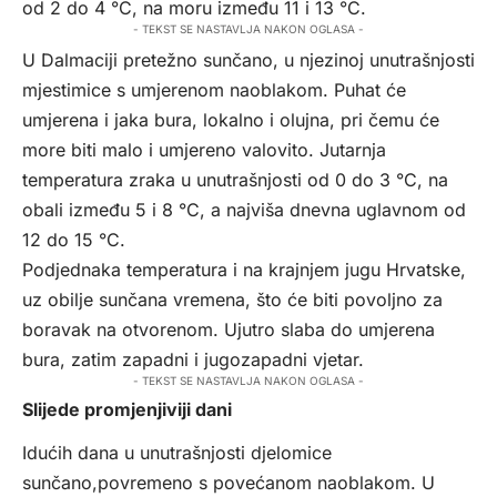
od 2 do 4 °C, na moru između 11 i 13 °C.
- TEKST SE NASTAVLJA NAKON OGLASA -
U Dalmaciji pretežno sunčano, u njezinoj unutrašnjosti
mjestimice s umjerenom naoblakom. Puhat će
umjerena i jaka bura, lokalno i olujna, pri čemu će
more biti malo i umjereno valovito. Jutarnja
temperatura zraka u unutrašnjosti od 0 do 3 °C, na
obali između 5 i 8 °C, a najviša dnevna uglavnom od
12 do 15 °C.
Podjednaka temperatura i na krajnjem jugu Hrvatske,
uz obilje sunčana vremena, što će biti povoljno za
boravak na otvorenom. Ujutro slaba do umjerena
bura, zatim zapadni i jugozapadni vjetar.
- TEKST SE NASTAVLJA NAKON OGLASA -
Slijede promjenjiviji dani
Idućih dana u unutrašnjosti djelomice
sunčano,povremeno s povećanom naoblakom. U