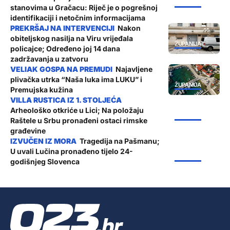
ŽUPANIJA
stanovima u Gračacu: Riječ je o pogrešnoj
identifikaciji i netočnim informacijama
Nakon
obiteljskog nasilja na Viru vrijeđala
ŽUPANIJA
policajce; Određeno joj 14 dana
zadržavanja u zatvoru
Najavljene
plivačka utrka “Naša luka ima LUKU” i
ŽUPANIJA
Premujska kužina
Arheološko otkriće u Lici; Na položaju
ŽUPANIJA
Raštele u Srbu pronađeni ostaci rimske
građevine
Tragedija na Pašmanu;
U uvali Lučina pronađeno tijelo 24-
ŽUPANIJA
godišnjeg Slovenca