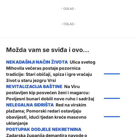
- OGLAS -
- OGLAS -
Možda vam se sviđa i ovo...
Ulica svetog
Mihovila večeras postaje pozornica
ŽUPANIJA
tradicije: Stari običaji, spiza i igre vraćaju
život u staru jezgru Vrsi
Na Viru
postavljen kip posvećen ženi i magarcu:
ŽUPANIJA
Povijesni bunari dobili novo ruho i sadržaj
Red na virskim
plažama; Pomorski redari ostavljaju
ŽUPANIJA
obavijesti, idući tjedan kreće masovno
uklanjanje
Zadarska županija demantira navode o