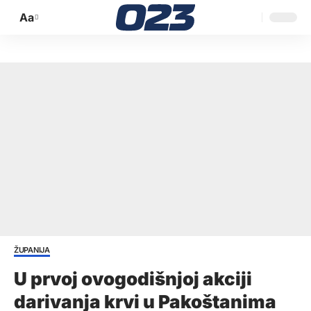
Aa
Promijeni
veličinu
slova
ŽUPANIJA
U prvoj ovogodišnjoj akciji
darivanja krvi u Pakoštanima