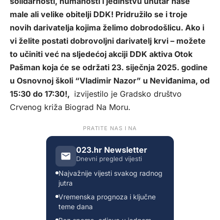
solidarnosti, humanosti i jedinstvu unutar naše
male ali velike obitelji DDK! Pridružilo se i troje
novih darivatelja kojima želimo dobrodošlicu. Ako i
vi želite postati dobrovoljni darivatelj krvi – možete
to učiniti već na sljedećoj akciji DDK aktiva Otok
Pašman koja će se održati 23. siječnja 2025. godine
u Osnovnoj školi “Vladimir Nazor” u Neviđanima, od
15:30 do 17:30!,
izvijestilo je Gradsko društvo
Crvenog križa Biograd Na Moru.
PRATITE NAS I NA
023.hr Newsletter
Dnevni pregled vijesti
Najvažnije vijesti svakog radnog
jutra
Vremenska prognoza i ključne
teme dana