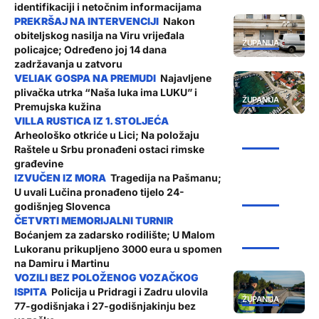
identifikaciji i netočnim informacijama
Nakon
obiteljskog nasilja na Viru vrijeđala
ŽUPANIJA
policajce; Određeno joj 14 dana
zadržavanja u zatvoru
Najavljene
plivačka utrka “Naša luka ima LUKU” i
ŽUPANIJA
Premujska kužina
Arheološko otkriće u Lici; Na položaju
ŽUPANIJA
Raštele u Srbu pronađeni ostaci rimske
građevine
Tragedija na Pašmanu;
U uvali Lučina pronađeno tijelo 24-
ŽUPANIJA
godišnjeg Slovenca
Boćanjem za zadarsko rodilište; U Malom
ŽUPANIJA
Lukoranu prikupljeno 3000 eura u spomen
na Damiru i Martinu
Policija u Pridragi i Zadru ulovila
ŽUPANIJA
77-godišnjaka i 27-godišnjakinju bez