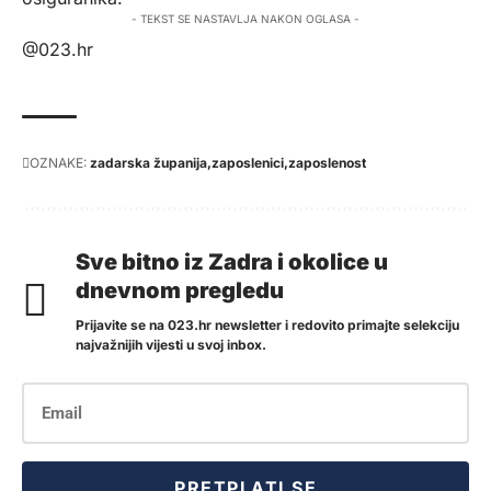
- TEKST SE NASTAVLJA NAKON OGLASA -
@023.hr
OZNAKE:
zadarska županija
zaposlenici
zaposlenost
Sve bitno iz Zadra i okolice u
dnevnom pregledu
Prijavite se na 023.hr newsletter i redovito primajte selekciju
najvažnijih vijesti u svoj inbox.
PRETPLATI SE