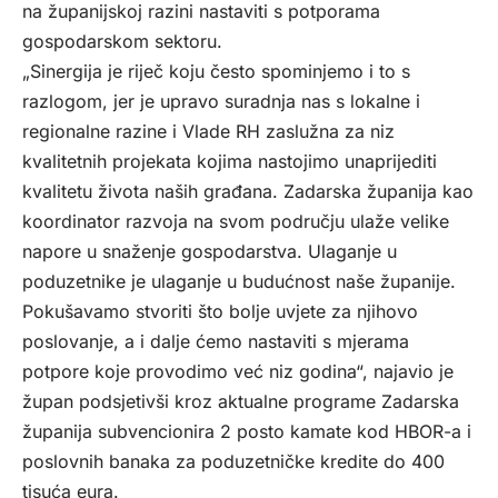
na županijskoj razini nastaviti s potporama
gospodarskom sektoru.
„Sinergija je riječ koju često spominjemo i to s
razlogom, jer je upravo suradnja nas s lokalne i
regionalne razine i Vlade RH zaslužna za niz
kvalitetnih projekata kojima nastojimo unaprijediti
kvalitetu života naših građana. Zadarska županija kao
koordinator razvoja na svom području ulaže velike
napore u snaženje gospodarstva. Ulaganje u
poduzetnike je ulaganje u budućnost naše županije.
Pokušavamo stvoriti što bolje uvjete za njihovo
poslovanje, a i dalje ćemo nastaviti s mjerama
potpore koje provodimo već niz godina“, najavio je
župan podsjetivši kroz aktualne programe Zadarska
županija subvencionira 2 posto kamate kod HBOR-a i
poslovnih banaka za poduzetničke kredite do 400
tisuća eura.