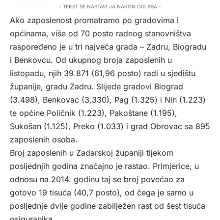
- TEKST SE NASTAVLJA NAKON OGLASA -
Ako zaposlenost promatramo po gradovima i
općinama, više od 70 posto radnog stanovništva
raspoređeno je u tri najveća grada – Zadru, Biogradu
i Benkovcu. Od ukupnog broja zaposlenih u
listopadu, njih 39.871 (61,96 posto) radi u sjedištu
županije, gradu Zadru. Slijede gradovi Biograd
(3.498), Benkovac (3.330), Pag (1.325) i Nin (1.223)
te općine Poličnik (1.223), Pakoštane (1.195),
Sukošan (1.125), Preko (1.033) i grad Obrovac sa 895
zaposlenih osoba.
Broj zaposlenih u Zadarskoj županiji tijekom
posljednjih godina značajno je rastao. Primjerice, u
odnosu na 2014. godinu taj se broj povećao za
gotovo 19 tisuća (40,7 posto), od čega je samo u
posljednje dvije godine zabilježen rast od šest tisuća
osiguranika.