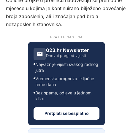
Odlične brojke u prosincu nadovezuju se prethodne
mjesece u kojima je kontinuirano bilježeno povećanje
broja zaposlenih, ali i značajan pad broja
nezaposlenih stanovnika.
PRATITE NAS I NA
023.hr Newsletter
Dnevni pregled vijesti
Najvažnije vijesti svakog radnog
jutra
Vremenska prognoza i ključne
teme dana
Bez spama, odjava u jednom
kliku
Pretplati se besplatno