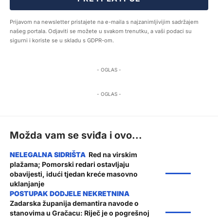
Prijavom na newsletter pristajete na e-maila s najzanimljivijim sadržajem
našeg portala. Odjaviti se možete u svakom trenutku, a vaši podaci su
sigurni i koriste se u skladu s GDPR-om.
- OGLAS -
- OGLAS -
Možda vam se sviđa i ovo...
Red na virskim
plažama; Pomorski redari ostavljaju
ŽUPANIJA
obavijesti, idući tjedan kreće masovno
uklanjanje
Zadarska županija demantira navode o
ŽUPANIJA
stanovima u Gračacu: Riječ je o pogrešnoj