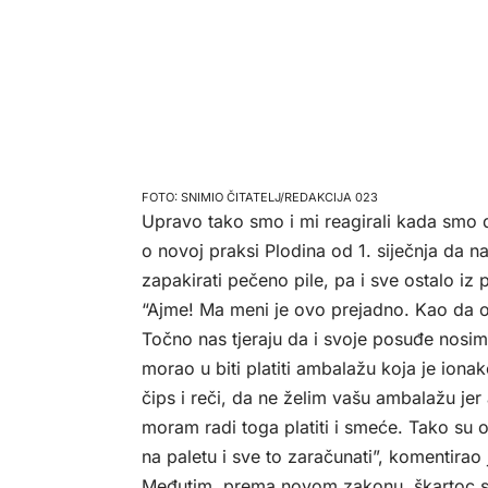
SNIMIO ČITATELJ/REDAKCIJA 023
Upravo tako smo i mi reagirali kada smo do
o novoj praksi Plodina od 1. siječnja da
zapakirati pečeno pile, pa i sve ostalo iz
“Ajme! Ma meni je ovo prejadno. Kao da ov
Točno nas tjeraju da i svoje posuđe nosimo
morao u biti platiti ambalažu koja je ionak
čips i reči, da ne želim vašu ambalažu jer
moram radi toga platiti i smeće. Tako su ovo
na paletu i sve to zaračunati”, komentirao j
Međutim, prema novom zakonu, škartoc s un