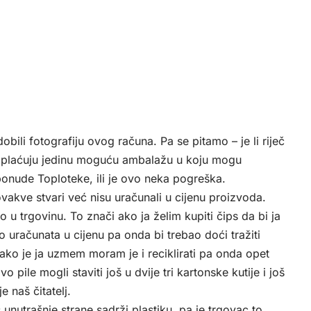
bili fotografiju ovog računa. Pa se pitamo – je li riječ
 naplaćuju jedinu moguću ambalažu u koju mogu
 ponude Toploteke, ili je ovo neka pogreška.
akve stvari već nisu uračunali u cijenu proizvoda.
 u trgovinu. To znači ako ja želim kupiti čips da bi ja
o uračunata u cijenu pa onda bi trebao doći tražiti
 ako je ja uzmem moram je i reciklirati pa onda opet
 pile mogli staviti još u dvije tri kartonske kutije i još
e naš čitatelj.
utrašnje strane sadrži plastiku, pa je trgovac to