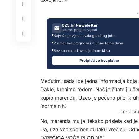
usvojeno. ✅
P
023.hr Newsletter
Dnevni pregled vijesti
Najvažnije vijesti svakog radnog jutra
Vremenska prognoza i ključne teme dana
Bez spama, odjava u jednom kliku
Pretplati se besplatno
Međutim, sada ide jedna informacija koja n
Dakle, krenimo redom. Naš je čitatelj juče
kupio marendu. Uzeo je pečeno pile, kruh i 
‘normalnih’.
- TEKST SE
No, marenda mu je itekako prisjela kad je 
Da, i za već spomenutu laku vrećicu. Od
“VREĆICA VOĆE PLODINE”.