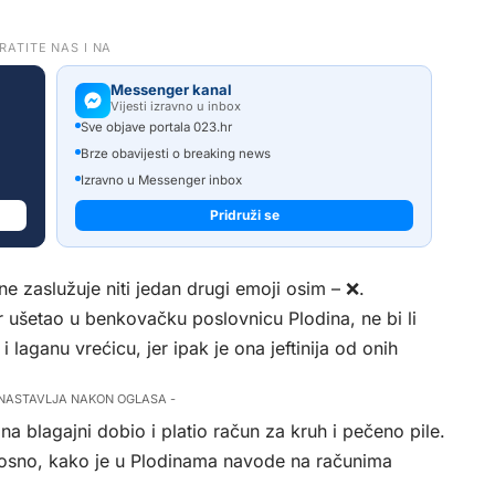
RATITE NAS I NA
Messenger kanal
Vijesti izravno u inbox
Sve objave portala 023.hr
Brze obavijesti o breaking news
Izravno u Messenger inbox
Pridruži se
e zaslužuje niti jedan drugi emoji osim – ❌.
r ušetao u benkovačku poslovnicu Plodina, ne bi li
laganu vrećicu, jer ipak je ona jeftinija od onih
 NASTAVLJA NAKON OGLASA -
na blagajni dobio i platio račun za kruh i pečeno pile.
nosno, kako je u Plodinama navode na računima