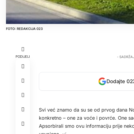
REDAKCIJA 023
PODIJELI
- SADRŽA
Dodajte 023
Svi već znamo da su se od prvog dana No
konkretno – one za voće i povrće. One s
Apsorbirali smo ovu informaciju prije nekol