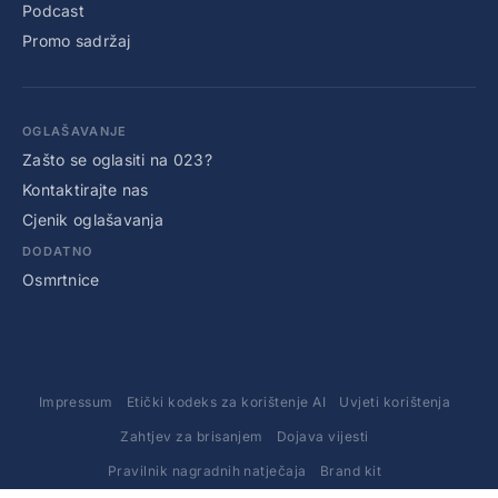
Podcast
Promo sadržaj
OGLAŠAVANJE
Zašto se oglasiti na 023?
Kontaktirajte nas
Cjenik oglašavanja
DODATNO
Osmrtnice
Impressum
Etički kodeks za korištenje AI
Uvjeti korištenja
Zahtjev za brisanjem
Dojava vijesti
Pravilnik nagradnih natječaja
Brand kit