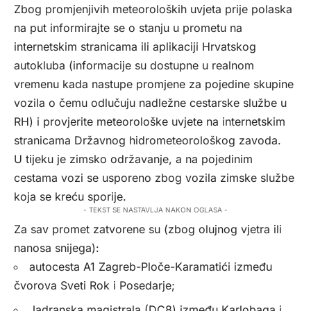
Zbog promjenjivih meteoroloških uvjeta prije polaska
na put informirajte se o stanju u prometu na
internetskim stranicama ili aplikaciji Hrvatskog
autokluba (informacije su dostupne u realnom
vremenu kada nastupe promjene za pojedine skupine
vozila o čemu odlučuju nadležne cestarske službe u
RH) i provjerite meteorološke uvjete na internetskim
stranicama Državnog hidrometeorološkog zavoda.
U tijeku je zimsko održavanje, a na pojedinim
cestama vozi se usporeno zbog vozila zimske službe
koja se kreću sporije.
- TEKST SE NASTAVLJA NAKON OGLASA -
Za sav promet zatvorene su (zbog olujnog vjetra ili
nanosa snijega):
autocesta A1 Zagreb-Ploče-Karamatići između
čvorova Sveti Rok i Posedarje;
Jadranska magistrala (DC8) između Karlobaga i