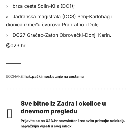
brza cesta Solin-Klis (DC1);
Jadranska magistrala (DC8) Senj-Karlobag i
dionica između čvorova Prapratno i Doli;
DC27 Gračac-Zaton Obrovački-Donji Karin.
@023.hr
OZNAKE:
hak
paški most
stanje na cestama
Sve bitno iz Zadra i okolice u
dnevnom pregledu
Prijavite se na 023.hr newsletter i redovito primajte selekciju
najvažnijih vijesti u svoj inbox.