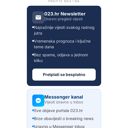
PRATITE NAS I NA
023.hr Newsletter
Dnevni pregled vijesti
Najvažnije vijesti svakog radnog
jutra
Vremenska prognoza i ključne
teme dana
Bez spama, odjava u jednom
kliku
Pretplati se besplatno
Messenger kanal
Vijesti izravno u inbox
Sve objave portala 023.hr
Brze obavijesti o breaking news
Izravno u Messenger inbox