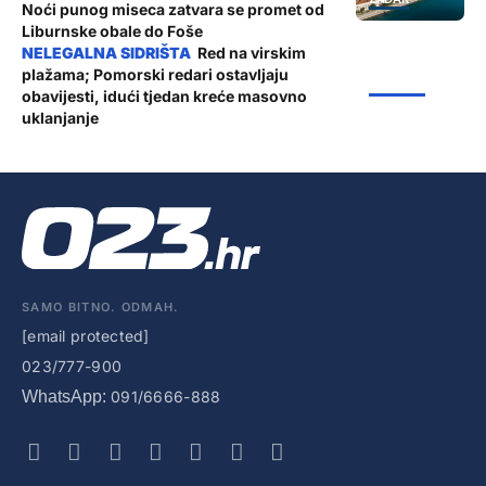
Noći punog miseca zatvara se promet od
Liburnske obale do Foše
Red na virskim
plažama; Pomorski redari ostavljaju
ŽUPANIJA
obavijesti, idući tjedan kreće masovno
uklanjanje
SAMO BITNO. ODMAH.
[email protected]
023/777-900
WhatsApp:
091/6666-888