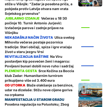
SPORT
stiže u Višnjik: “Zadar je posebna priča, a
pobjeda protiv Latvije otvara nam vrata
Svjetskog prvenstva”
Večeras u 18:30
počinje 10. Turnir Antonio Jurjević:
SPORT
Izvlačenje parova i zadnje prijave na
Višnjiku
Ulica svetog
Mihovila večeras postaje pozornica
ŽUPANIJA
tradicije: Stari običaji, spiza i igre vraćaju
život u staru jezgru Vrsi
Na Viru
postavljen kip posvećen ženi i magarcu:
ŽUPANIJA
Povijesni bunari dobili novo ruho i sadržaj
Srce Kožina za Boccia
klub Zadar: Humanitarnim turnirom
SPORT
prikupljeno više od 3.400 eura
Blaže olakšanje za benzince,
udar na dizelaše: Stižu nove cijene goriva
VIJESTI
na crpkama
Posebna regulacija na Poluotoku; Zbog
ZADAR