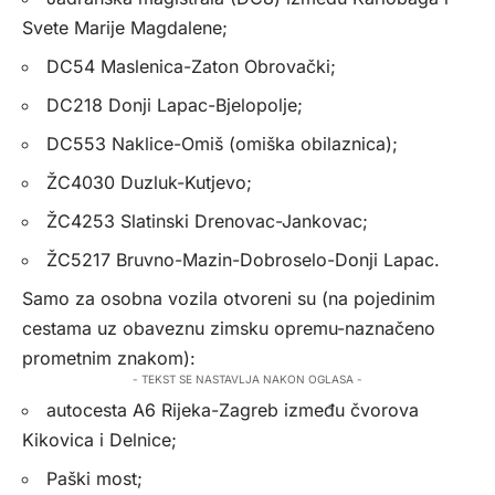
Svete Marije Magdalene;
DC54 Maslenica-Zaton Obrovački;
DC218 Donji Lapac-Bjelopolje;
DC553 Naklice-Omiš (omiška obilaznica);
ŽC4030 Duzluk-Kutjevo;
ŽC4253 Slatinski Drenovac-Jankovac;
ŽC5217 Bruvno-Mazin-Dobroselo-Donji Lapac.
Samo za osobna vozila otvoreni su (na pojedinim
cestama uz obaveznu zimsku opremu-naznačeno
prometnim znakom):
- TEKST SE NASTAVLJA NAKON OGLASA -
autocesta A6 Rijeka-Zagreb između čvorova
Kikovica i Delnice;
Paški most;