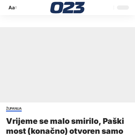
Aa
Promijeni
veličinu
slova
ŽUPANIJA
Vrijeme se malo smirilo, Paški
most (konačno) otvoren samo