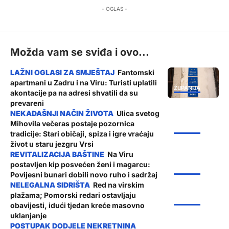
- OGLAS -
Možda vam se sviđa i ovo...
Fantomski
apartmani u Zadru i na Viru: Turisti uplatili
ŽUPANIJA
akontacije pa na adresi shvatili da su
prevareni
Ulica svetog
Mihovila večeras postaje pozornica
ŽUPANIJA
tradicije: Stari običaji, spiza i igre vraćaju
život u staru jezgru Vrsi
Na Viru
postavljen kip posvećen ženi i magarcu:
ŽUPANIJA
Povijesni bunari dobili novo ruho i sadržaj
Red na virskim
plažama; Pomorski redari ostavljaju
ŽUPANIJA
obavijesti, idući tjedan kreće masovno
uklanjanje