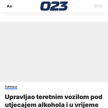
Aa
Promijeni
veličinu
slova
ŽUPANIJA
Upravljao teretnim vozilom pod
utjecajem alkohola i u vrijeme