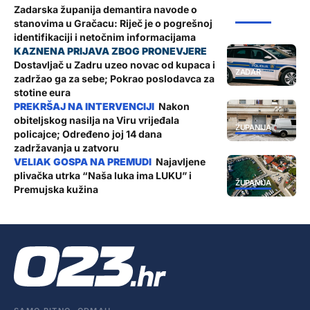
Zadarska županija demantira navode o
ŽUPANIJA
stanovima u Gračacu: Riječ je o pogrešnoj
identifikaciji i netočnim informacijama
Dostavljač u Zadru uzeo novac od kupaca i
ZADAR
zadržao ga za sebe; Pokrao poslodavca za
stotine eura
Nakon
obiteljskog nasilja na Viru vrijeđala
ŽUPANIJA
policajce; Određeno joj 14 dana
zadržavanja u zatvoru
Najavljene
plivačka utrka “Naša luka ima LUKU” i
ŽUPANIJA
Premujska kužina