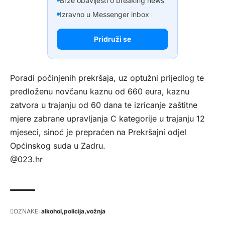
Brze obavijesti o breaking news
Izravno u Messenger inbox
Pridruži se
Poradi počinjenih prekršaja, uz optužni prijedlog te
predloženu novčanu kaznu od 660 eura, kaznu
zatvora u trajanju od 60 dana te izricanje zaštitne
mjere zabrane upravljanja C kategorije u trajanju 12
mjeseci, sinoć je prepraćen na Prekršajni odjel
Općinskog suda u Zadru.
@023.hr
OZNAKE:
alkohol
policija
vožnja