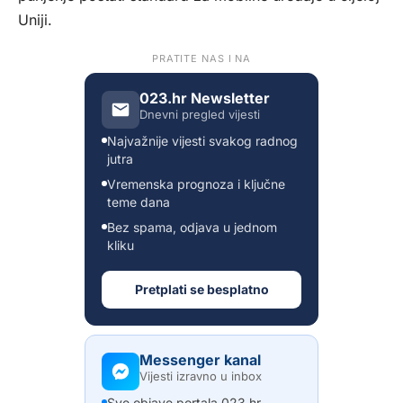
Uniji.
PRATITE NAS I NA
023.hr Newsletter
Dnevni pregled vijesti
Najvažnije vijesti svakog radnog
jutra
Vremenska prognoza i ključne
teme dana
Bez spama, odjava u jednom
kliku
Pretplati se besplatno
Messenger kanal
Vijesti izravno u inbox
Sve objave portala 023.hr