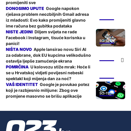
promijeniti sve
Google napokon
rješava problem neozbiljnih Gmail adresa
SCI-TECH
iz mladosti: Evo kako promijeniti glavno
ime računa bez gubitka podataka
Diljem svijeta ne rade
Facebook i Instagram, tisuće korisnka u
SCI-TECH
panici!
Apple lansirao novu Siri AI
za odabrane, dok EU kupcima velikodušno
SCI-TECH
ostavlja ljepše zamućenje ekrana
U kolovozu stiže mrak: Hoće li
se u Hrvatskoj vidjeti povijesni nebeski
SCI-TECH
spektakl koji mijenja dan za noć?
Google je povukao potez
koji je razbjesnio milijune: Zbog ove
SCI-TECH
promjene masovno se brišu aplikacije