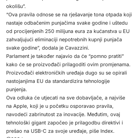
okolišu”.
“Ova pravila odnose se na rješavanje tona otpada koji
nastaje odbačenim punjačima svake godine i uštedu
od procijenjenih 250 milijuna eura za kućanstva u EU
zahvaljujući eliminaciji nepotrebnih kupnji punjača
svake godine”, dodala je Cavazzini.
Parlament je također najavio da će “pomno pratiti”
kako će se proizvođači prilagoditi ovim promjenama.
Proizvođači elektroničkih uređaja dugo su se opirali
nastojanjima EU da standardizira tehnologije
punjenja.
Ova odluka će utjecati na sve dobavljače, a najviše
na Apple, koji je u početku osporavao pravila,
navodeći zabrinutost za inovacije. Međutim, ovaj
tehnološki gigant započeo je prilagodbu direktivi i
prešao na USB-C za svoje uređaje, piše
Index
.