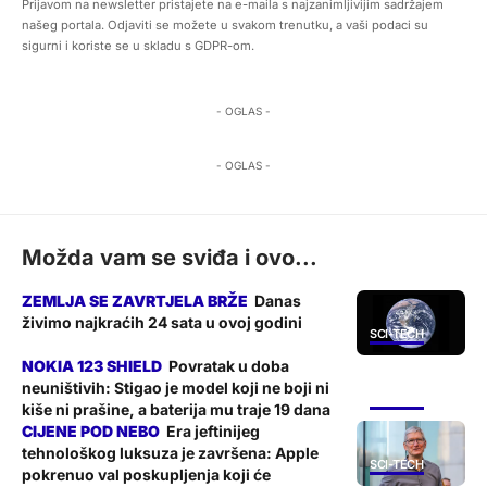
Prijavom na newsletter pristajete na e-maila s najzanimljivijim sadržajem
našeg portala. Odjaviti se možete u svakom trenutku, a vaši podaci su
sigurni i koriste se u skladu s GDPR-om.
- OGLAS -
- OGLAS -
Možda vam se sviđa i ovo...
Danas
živimo najkraćih 24 sata u ovoj godini
SCI-TECH
Povratak u doba
neuništivih: Stigao je model koji ne boji ni
SCI-TECH
kiše ni prašine, a baterija mu traje 19 dana
Era jeftinijeg
tehnološkog luksuza je završena: Apple
SCI-TECH
pokrenuo val poskupljenja koji će