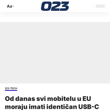
Aa
Promijeni
veličinu
slova
SCI-TECH
Od danas svi mobitelu u EU
moraju imati identičan USB-C