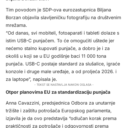
Tim povodom je SDP-ova eurozastupnica Biljana
Borzan objavila slavljeničku fotografiju na društvenim
mrežama.
“Od danas, svi mobiteli, fotoaparati i tableti dolaze s
istim USB-C punjačem. To će omogućiti uštede jer
nećemo stalno kupovati punjače, a dobro je i za
okoliš u koji se u EU godišnje baci 11 000 tona
punjača. USB-C postaje standard za slušalice, igraće
konzole i druge male uređaje, a od proljeća 2026. i
za laptope”, napisala je.
- TEKST SE NASTAVLJA NAKON OGLASA -
Otpor planovima EU za standardizaciju punjača
Anna Cavazzini, predsjednica Odbora za unutarnje
tržište i zaštitu potrošača Europskog parlamenta,
izjavila je da ovo predstavlja “odlučan korak prema
praktičnosti za potrošače i odgovornosti prema