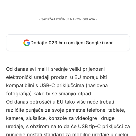
- SADRŽAJ POČINJE NAKON OGLASA -
Dodajte 023.hr u omiljeni Google izvor
Od danas svi mali i srednje veliki prijenosni
elektronički uređaji prodani u EU moraju biti
kompatibilni s USB-C priključcima (naslovna
fotografija) kako bi se smanjio otpad.
Od danas potrošači u EU tako više neće trebati
različite punjače za svoje pametne telefone, tablete,
kamere, slušalice, konzole za videoigre i druge
uređaje, s obzirom na to da će USB tip-C priključci za
punjenje postati standard za mobilne uređaje u cijeloj