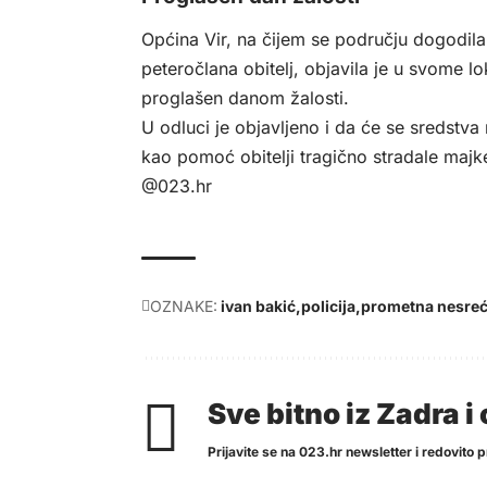
Općina Vir, na čijem se području dogodila
peteročlana obitelj, objavila je u svome 
proglašen danom žalosti.
U odluci je objavljeno i da će se sredstva 
kao pomoć obitelji tragično stradale majke
@023.hr
OZNAKE:
ivan bakić
policija
prometna nesre
Sve bitno iz Zadra 
Prijavite se na 023.hr newsletter i redovito pr