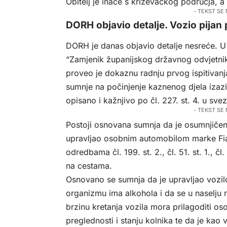
Obitelj je inače s križevačkog područja, a l
- TEKST SE
DORH objavio detalje. Vozio pijan
DORH je danas objavio detalje nesreće. U 
“Zamjenik županijskog državnog odvjetni
proveo je dokaznu radnju prvog ispitivan
sumnje na počinjenje kaznenog djela iza
opisano i kažnjivo po čl. 227. st. 4. u sve
- TEKST SE
Postoji osnovana sumnja da je osumnjičeni
upravljao osobnim automobilom marke Fiat
odredbama čl. 199. st. 2., čl. 51. st. 1., čl
na cestama.
Osnovano se sumnja da je upravljao vozilo
organizmu ima alkohola i da se u naselju 
brzinu kretanja vozila mora prilagoditi os
preglednosti i stanju kolnika te da je kao