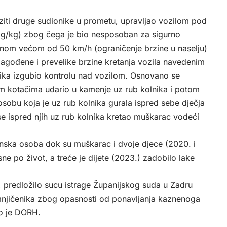
ziti druge sudionike u prometu, upravljao vozilom pod
5 g/kg) zbog čega je bio nesposoban za sigurno
zinom većom od 50 km/h (ograničenje brzine u naselju)
ilagođene i prevelike brzine kretanja vozila navedenim
ika izgubio kontrolu nad vozilom. Osnovano se
im kotačima udario u kamenje uz rub kolnika i potom
osobu koja je uz rub kolnika gurala ispred sebe dječja
 se ispred njih uz rub kolnika kretao muškarac vodeći
enska osoba dok su muškarac i dvoje djece (2020. i
ne po život, a treće je dijete (2023.) zadobilo lake
a, predložilo sucu istrage Županijskog suda u Zadru
mnjičenika zbog opasnosti od ponavljanja kaznenoga
vio je DORH.