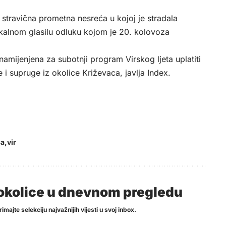
 stravična prometna nesreća u kojoj je stradala
lokalnom glasilu odluku kojom je 20. kolovoza
namijenjena za subotnji program Virskog ljeta uplatiti
 i supruge iz okolice Križevaca, javlja
Index
.
ća
vir
i okolice u dnevnom pregledu
imajte selekciju najvažnijih vijesti u svoj inbox.