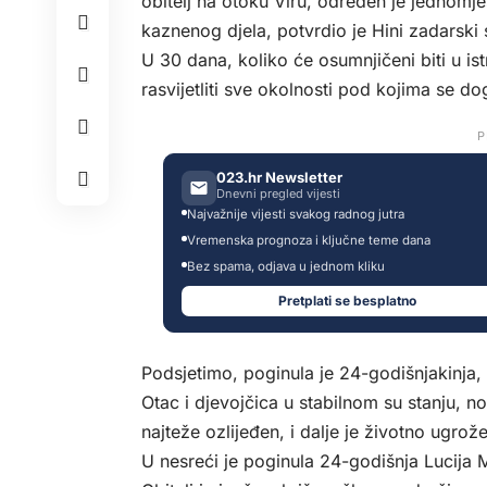
obitelj na otoku Viru, određen je jednomj
kaznenog djela, potvrdio je Hini zadarski
U 30 dana, koliko će osumnjičeni biti u i
rasvijetliti sve okolnosti pod kojima se d
P
023.hr Newsletter
Dnevni pregled vijesti
Najvažnije vijesti svakog radnog jutra
Vremenska prognoza i ključne teme dana
Bez spama, odjava u jednom kliku
Pretplati se besplatno
Podsjetimo, poginula je 24-godišnjakinja, 
Otac i djevojčica u stabilnom su stanju, n
najteže ozlijeđen, i dalje je životno ugrože
U nesreći je poginula 24-godišnja Lucija M