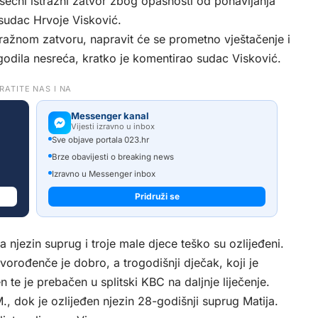
esečni istražni zatvor zbog opasnosti od ponavljanja
 sudac Hrvoje Visković.
stražnom zatvoru, napravit će se prometno vještačenje i
ogodila nesreća, kratko je komentirao sudac Visković.
RATITE NAS I NA
Messenger kanal
Vijesti izravno u inbox
Sve objave portala 023.hr
Brze obavijesti o breaking news
Izravno u Messenger inbox
Pridruži se
a njezin suprug i troje male djece teško su ozlijeđeni.
ovorođenče je dobro, a trogodišnji dječak, koji je
n te je prebačen u splitski KBC na daljnje liječenje.
., dok je ozlijeđen njezin 28-godišnji suprug Matija.