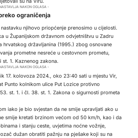
jetovali su na Viru.
 NASTAVLJA NAKON OGLASA -
 preko ograničenja
nastavku njihovo priopćenje prenosimo u cijelosti.
ka u Županijskom državnom odvjetništvu u Zadru
ja hrvatskog državljanina (1995.) zbog osnovane
zivanja prometne nesreće u cestovnom prometu,
zi st. 1. Kaznenog zakona.
 NASTAVLJA NAKON OGLASA -
k 17. kolovoza 2024., oko 23:40 sati u mjestu Vir,
 Punto kolnikom ulice Put Lozice protivno
. 53. st. 1. i čl. 38. st. 1. Zakona o sigurnosti prometa
m iako je bio svjestan da ne smije upravljati ako u
ne smije kretati brzinom većom od 50 km/h, kao i da
obinama i stanju ceste, uvjetima noćne vožnje,
 vozač dužan obratiti pažnju na pješake koji su na