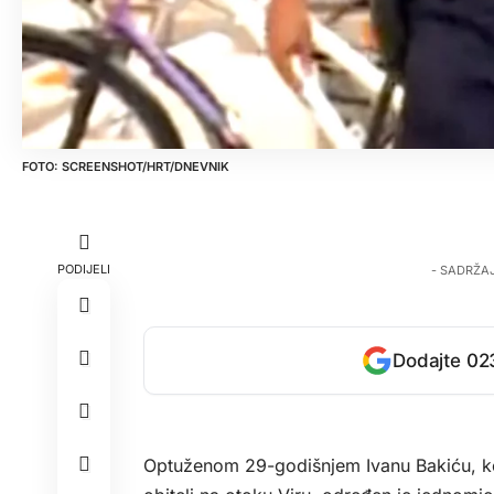
SCREENSHOT/HRT/DNEVNIK
PODIJELI
- SADRŽA
Dodajte 023
Optuženom 29-godišnjem Ivanu Bakiću, koj