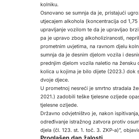
kolniku.
Osnovano se sumnja da je, pristajući ugro
utjecajem alkohola (koncentracija od 1,7
upravljanje vozilom te da je upravljao br
pa je upravo zbog alkoholiziranosti, nepr
prometnim uvjetima, na ravnom djelu koln
sumnja da je desnim djelom vozila i desn
prednjim djelom vozila naletio na žensku 
kolica u kojima je bilo dijete (2023.) dok
dvoje djece.
U prometnoj nesreći je smrtno stradala ž
2021.) zadobili teške tjelesne ozljede opas
tjelesne ozljede.
Državno odvjetništvo je, nakon ispitivanj
određivanje istražnog zatvora protiv osu
djela (čl. 123. st. 1. toč. 3. ZKP-a)”, obja
Proglašen dan žalosti