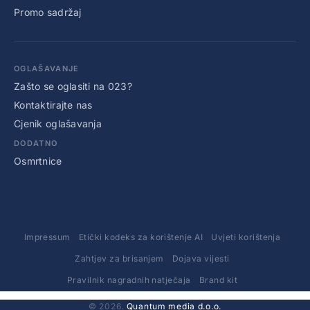
Promo sadržaj
OGLAŠAVANJE
Zašto se oglasiti na 023?
Kontaktirajte nas
Cjenik oglašavanja
DODATNO
Osmrtnice
Impressum
Etički kodeks za korištenje AI
Uvjeti korištenja
Zahtjev za brisanjem
Dojava vijesti
Pravilnik nagradnih natječaja
Brand kit
© 2026.
Quantum media d.o.o.