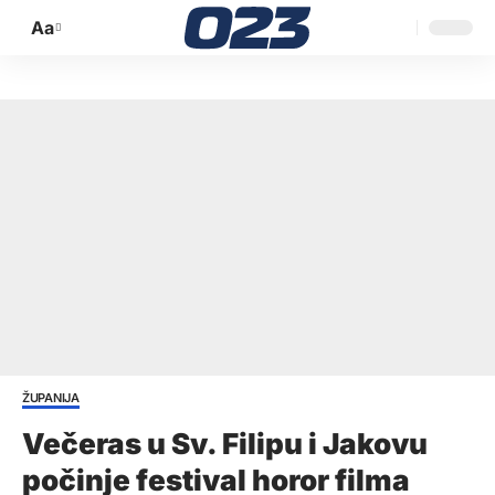
Aa
Promijeni
veličinu
slova
ŽUPANIJA
Večeras u Sv. Filipu i Jakovu
počinje festival horor filma