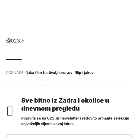
@023.hr
OZNAKE:
fjaka film festival
horor
sv. filip i jakov
Sve bitno iz Zadra i okolice u
dnevnom pregledu
Prijavite se na 023.hr newsletter i redovito primajte selekciju
najvažnijih vijesti u svoj inbox.