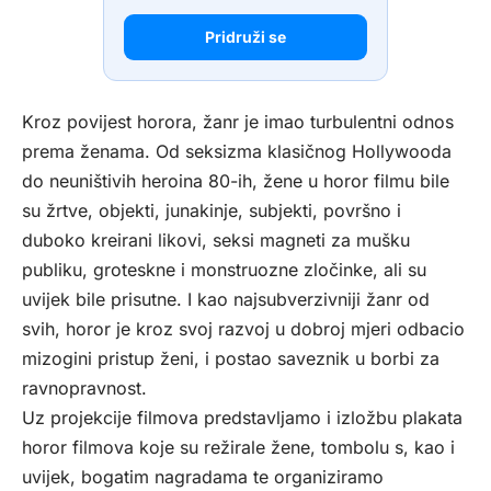
Pridruži se
Kroz povijest horora, žanr je imao turbulentni odnos
prema ženama. Od seksizma klasičnog Hollywooda
do neuništivih heroina 80-ih, žene u horor filmu bile
su žrtve, objekti, junakinje, subjekti, površno i
duboko kreirani likovi, seksi magneti za mušku
publiku, groteskne i monstruozne zločinke, ali su
uvijek bile prisutne. I kao najsubverzivniji žanr od
svih, horor je kroz svoj razvoj u dobroj mjeri odbacio
mizogini pristup ženi, i postao saveznik u borbi za
ravnopravnost.
Uz projekcije filmova predstavljamo i izložbu plakata
horor filmova koje su režirale žene, tombolu s, kao i
uvijek, bogatim nagradama te organiziramo