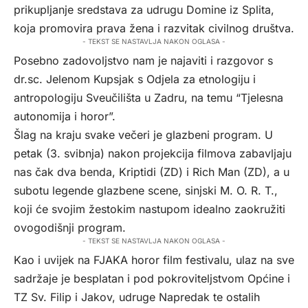
prikupljanje sredstava za udrugu Domine iz Splita,
koja promovira prava žena i razvitak civilnog društva.
- TEKST SE NASTAVLJA NAKON OGLASA -
Posebno zadovoljstvo nam je najaviti i razgovor s
dr.sc. Jelenom Kupsjak s Odjela za etnologiju i
antropologiju Sveučilišta u Zadru, na temu “Tjelesna
autonomija i horor”.
Šlag na kraju svake večeri je glazbeni program. U
petak (3. svibnja) nakon projekcija filmova zabavljaju
nas čak dva benda, Kriptidi (ZD) i Rich Man (ZD), a u
subotu legende glazbene scene, sinjski M. O. R. T.,
koji će svojim žestokim nastupom idealno zaokružiti
ovogodišnji program.
- TEKST SE NASTAVLJA NAKON OGLASA -
Kao i uvijek na FJAKA horor film festivalu, ulaz na sve
sadržaje je besplatan i pod pokroviteljstvom Općine i
TZ Sv. Filip i Jakov, udruge Napredak te ostalih