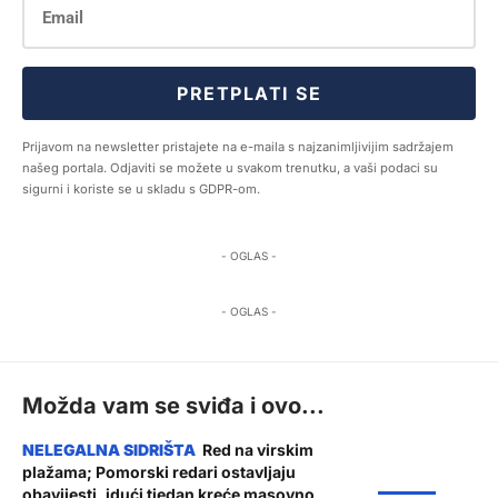
PRETPLATI SE
Prijavom na newsletter pristajete na e-maila s najzanimljivijim sadržajem
našeg portala. Odjaviti se možete u svakom trenutku, a vaši podaci su
sigurni i koriste se u skladu s GDPR-om.
- OGLAS -
- OGLAS -
Možda vam se sviđa i ovo...
Red na virskim
plažama; Pomorski redari ostavljaju
ŽUPANIJA
obavijesti, idući tjedan kreće masovno