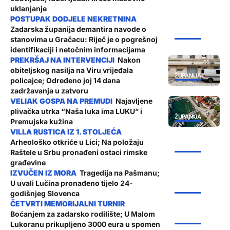
uklanjanje
Zadarska županija demantira navode o
ŽUPANIJA
stanovima u Gračacu: Riječ je o pogrešnoj
identifikaciji i netočnim informacijama
Nakon
obiteljskog nasilja na Viru vrijeđala
ŽUPANIJA
policajce; Određeno joj 14 dana
zadržavanja u zatvoru
Najavljene
plivačka utrka “Naša luka ima LUKU” i
ŽUPANIJA
Premujska kužina
Arheološko otkriće u Lici; Na položaju
ŽUPANIJA
Raštele u Srbu pronađeni ostaci rimske
građevine
Tragedija na Pašmanu;
U uvali Lučina pronađeno tijelo 24-
ŽUPANIJA
godišnjeg Slovenca
Boćanjem za zadarsko rodilište; U Malom
ŽUPANIJA
Lukoranu prikupljeno 3000 eura u spomen