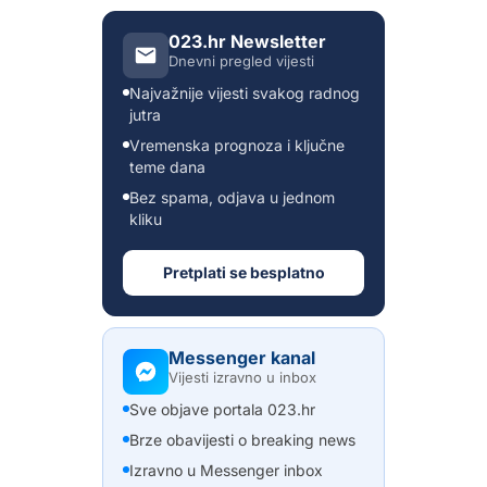
023.hr Newsletter
Dnevni pregled vijesti
Najvažnije vijesti svakog radnog
jutra
Vremenska prognoza i ključne
teme dana
Bez spama, odjava u jednom
kliku
Pretplati se besplatno
Messenger kanal
Vijesti izravno u inbox
Sve objave portala 023.hr
Brze obavijesti o breaking news
Izravno u Messenger inbox