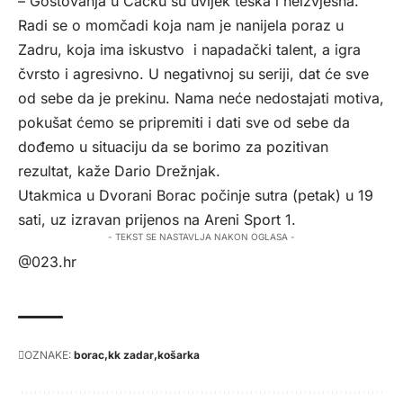
– Gostovanja u Čačku su uvijek teška i neizvjesna.
Radi se o momčadi koja nam je nanijela poraz u
Zadru, koja ima iskustvo i napadački talent, a igra
čvrsto i agresivno. U negativnoj su seriji, dat će sve
od sebe da je prekinu. Nama neće nedostajati motiva,
pokušat ćemo se pripremiti i dati sve od sebe da
dođemo u situaciju da se borimo za pozitivan
rezultat, kaže Dario Drežnjak.
Utakmica u Dvorani Borac počinje sutra (petak) u 19
sati, uz izravan prijenos na Areni Sport 1.
- TEKST SE NASTAVLJA NAKON OGLASA -
@023.hr
OZNAKE:
borac
kk zadar
košarka