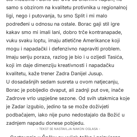
samo s obzirom na kvalitetu protivnika u regionalnoj
ligi, nego i putovanja, tu smo Split i mi malo
podređeni u odnosu na ostale. Borac gaji stil igre
kakav smo mi imali lani, dobro trče kontranapade,
vuku svaku loptu, imaju atletične Amerikance koji
mogu i napadački i defenzivno napraviti problem.
Imaju seriju poraza, razlog je bio i u ozljedi Tasića,
koji im daje dimenziju kreativnosti i napadačku
kvalitetu, kaže trener Zadra Danijel Jusup.
U dosadašnjih sedam susreta u ovom natjecanju,
Borac je pobijedio dvaput, ali zadnji put ove, inače
Zadrove vrlo uspješne sezone. Od svih utakmica koje
je Zadar izgubio, jedino ta se može doživjeti
podbačajem, iako nije puno nedostajalo da Božić u
zadnjem napadu donese pobjedu.
- TEKST SE NASTAVLJA NAKON OGLASA -