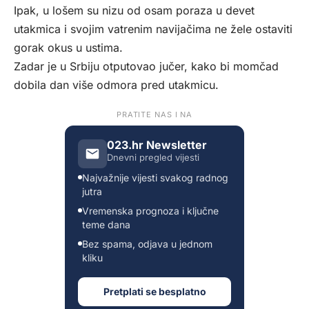
Ipak, u lošem su nizu od osam poraza u devet
utakmica i svojim vatrenim navijačima ne žele ostaviti
gorak okus u ustima.
Zadar je u Srbiju otputovao jučer, kako bi momčad
dobila dan više odmora pred utakmicu.
PRATITE NAS I NA
023.hr Newsletter
Dnevni pregled vijesti
Najvažnije vijesti svakog radnog
jutra
Vremenska prognoza i ključne
teme dana
Bez spama, odjava u jednom
kliku
Pretplati se besplatno