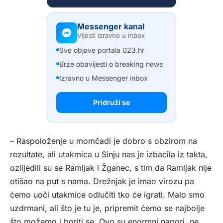
Messenger kanal
Vijesti izravno u inbox
Sve objave portala 023.hr
Brze obavijesti o breaking news
Izravno u Messenger inbox
Pridruži se
– Raspoloženje u momčadi je dobro s obzirom na
rezultate, ali utakmica u Sinju nas je izbacila iz takta,
ozlijedili su se Ramljak i Žganec, s tim da Ramljak nije
otišao na put s nama. Drežnjak je imao virozu pa
ćemo uoči utakmice odlučiti tko će igrati. Malo smo
uzdrmani, ali što je tu je, pripremit ćemo se najbolje
što možemo i boriti se. Ovo su enormni napori, ne