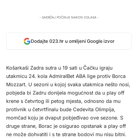
- SADRŽAJ POČINJE NAKON OGLASA -
Dodajte 023.hr u omiljeni Google izvor
Košarkaši Zadra sutra u 19 sati u Čačku igraju
utakmicu 24. kola AdmiralBet ABA lige protiv Borca
Mozzart. U sezoni u kojoj svaka utakmica nešto nosi,
pobjeda bi Zadru donijela mogućnost da u play off
krene s četvrtog ili petog mjesta, odnosno da mu
protivnik u četvrtfinalu bude Cedevita Olimpija,
momčad koju je dvaput pobjeđivao ove sezone. S
druge strane, Borac je osigurao opstanak a play off
ne može dohvatiti i s te strane bodovi mu nisu bitni.