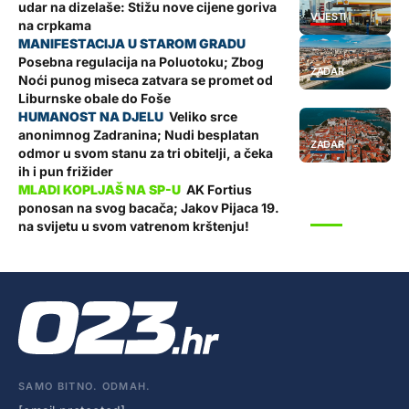
udar na dizelaše: Stižu nove cijene goriva
VIJESTI
na crpkama
Posebna regulacija na Poluotoku; Zbog
ZADAR
Noći punog miseca zatvara se promet od
Liburnske obale do Foše
Veliko srce
anonimnog Zadranina; Nudi besplatan
ZADAR
odmor u svom stanu za tri obitelji, a čeka
ih i pun frižider
AK Fortius
ponosan na svog bacača; Jakov Pijaca 19.
SPORT
na svijetu u svom vatrenom krštenju!
SAMO BITNO. ODMAH.