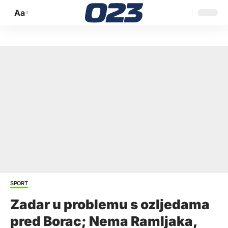
Aa
Promijeni
veličinu
slova
SPORT
Zadar u problemu s ozljedama
pred Borac; Nema Ramljaka,