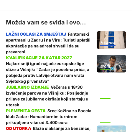
Možda vam se sviđa i ovo...
Fantomski
apartmani u Zadru i na Viru: Turisti uplatili
ŽUPANIJA
akontacije pa na adresi shvatili da su
prevareni
Najkorisniji igrač najjače europske lige
SPORT
stiže u Višnjik: “Zadar je posebna priča, a
pobjeda protiv Latvije otvara nam vrata
Svjetskog prvenstva”
Večeras u 18:30
izvlačenje parova na Višnjiku: Posljednje
SPORT
prijave za jubilarne okršaje koji startaju u
utorak
Srce Kožina za Boccia
klub Zadar: Humanitarnim turnirom
SPORT
prikupljeno više od 3.400 eura
Blaže olakšanje za benzince,