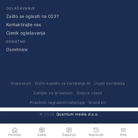
OGLAŠAVANJE
Zašto se oglasiti na 023?
Kontaktirajte nas
Cjenik oglašavanja
DODATNO
Osmrtnice
Impressum
Etički kodeks za korištenje AI
Uvjeti korištenja
Zahtjev za brisanjem
Dojava vijesti
Pravilnik nagradnih natječaja
Brand kit
© 2026.
Quantum media d.o.o.
Početna
Zadar
Županija
Najnovije
Više