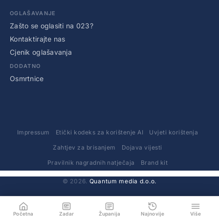
OGLAŠAVANJE
Zašto se oglasiti na 023?
Kontaktirajte nas
Cjenik oglašavanja
DODATNO
Osmrtnice
Impressum
Etički kodeks za korištenje AI
Uvjeti korištenja
Zahtjev za brisanjem
Dojava vijesti
Pravilnik nagradnih natječaja
Brand kit
© 2026.
Quantum media d.o.o.
Početna
Zadar
Županija
Najnovije
Više