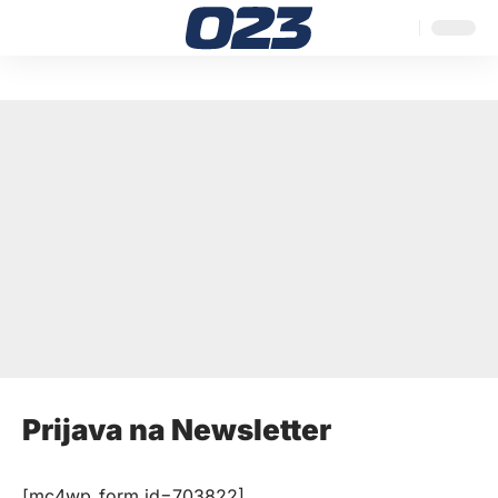
Prijava na Newsletter
[mc4wp_form id=703822]