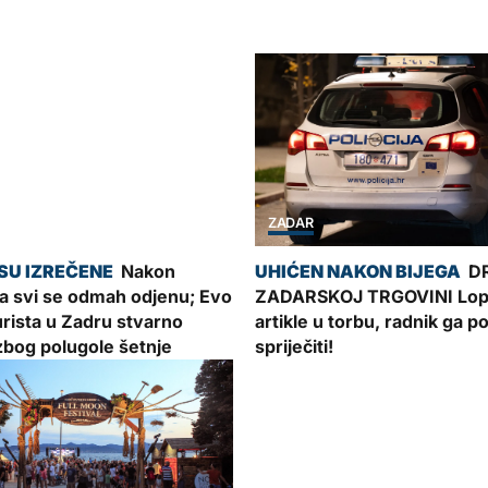
ZADAR
Nakon
D
a svi se odmah odjenu; Evo
ZADARSKOJ TRGOVINI Lop
turista u Zadru stvarno
artikle u torbu, radnik ga 
zbog polugole šetnje
spriječiti!