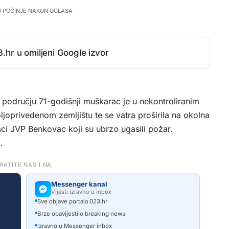
J POČINJE NAKON OGLASA -
.hr u omiljeni Google izvor
području 71-godišnji muškarac je u nekontroliranim
ljoprivedenom zemljištu te se vatra proširila na okolna
gasci JVP Benkovac koji su ubrzo ugasili požar.
.
RATITE NAS I NA
Messenger kanal
Vijesti izravno u inbox
Sve objave portala 023.hr
Brze obavijesti o breaking news
Izravno u Messenger inbox