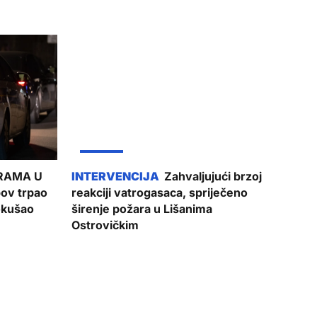
ŽUPANIJA
RAMA U
Zahvaljujući brzoj
ov trpao
reakciji vatrogasaca, spriječeno
pokušao
širenje požara u Lišanima
Ostrovičkim