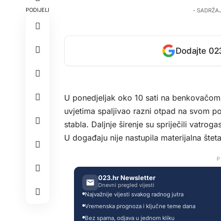
PODIJELI
- SADRŽA
Dodajte 023
U ponedjeljak oko 10 sati na benkovačom 
uvjetima spaljivao razni otpad na svom po
stabla. Daljnje širenje su spriječili vatro
U događaju nije nastupila materijalna šteta
P
023.hr Newsletter
Dnevni pregled vijesti
Najvažnije vijesti svakog radnog jutra
Vremenska prognoza i ključne teme dana
Bez spama, odjava u jednom kliku