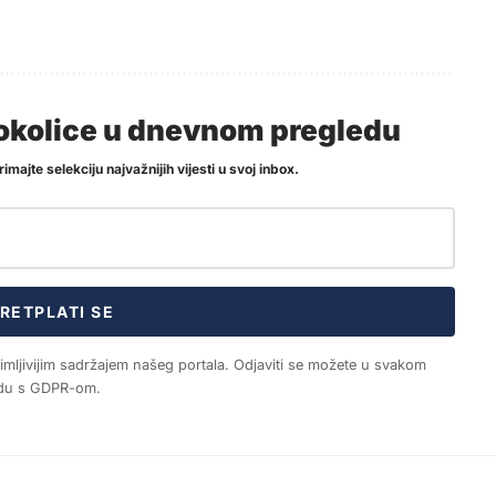
i okolice u dnevnom pregledu
imajte selekciju najvažnijih vijesti u svoj inbox.
RETPLATI SE
nimljivijim sadržajem našeg portala. Odjaviti se možete u svakom
ladu s GDPR-om.