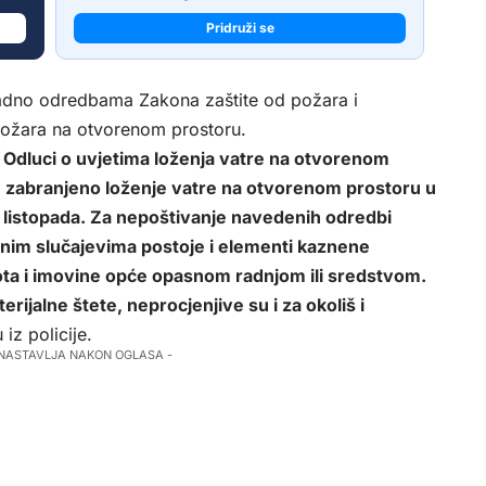
Pridruži se
ladno odredbama Zakona zaštite od požara i
požara na otvorenom prostoru.
 Odluci o uvjetima loženja vatre na otvorenom
e zabranjeno loženje vatre na otvorenom prostoru u
. listopada. Za nepoštivanje navedenih odredbi
nim slučajevima postoje i elementi kaznene
ta i imovine opće opasnom radnjom ili sredstvom.
erijalne štete, neprocjenjive su i za okoliš i
 iz policije.
 NASTAVLJA NAKON OGLASA -