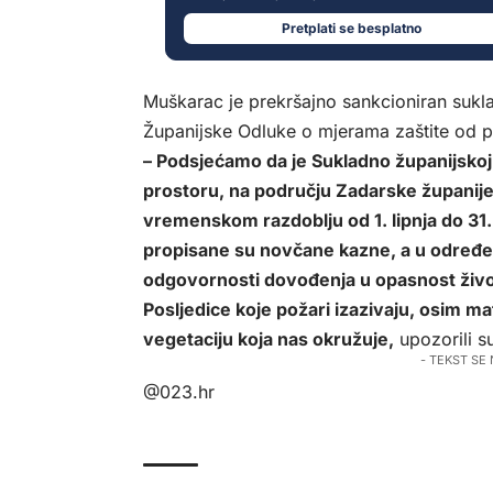
Pretplati se besplatno
Muškarac je prekršajno sankcioniran suk
Županijske Odluke o mjerama zaštite od 
– Podsjećamo da je Sukladno županijskoj
prostoru, na području Zadarske županij
vremenskom razdoblju od 1. lipnja do 31
propisane su novčane kazne, a u određe
odgovornosti dovođenja u opasnost živo
Posljedice koje požari izazivaju, osim mat
vegetaciju koja nas okružuje,
upozorili su
- TEKST SE
@023.hr