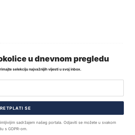
i okolice u dnevnom pregledu
imajte selekciju najvažnijih vijesti u svoj inbox.
RETPLATI SE
nimljivijim sadržajem našeg portala. Odjaviti se možete u svakom
ladu s GDPR-om.