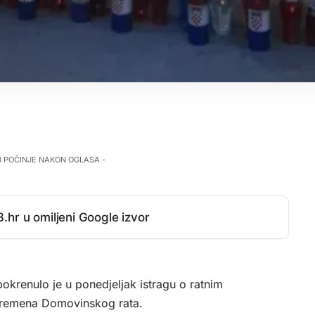
J POČINJE NAKON OGLASA -
.hr u omiljeni Google izvor
okrenulo je u ponedjeljak istragu o ratnim
z vremena Domovinskog rata.