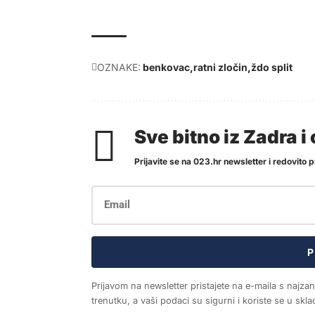
OZNAKE:
benkovac
ratni zločin
ždo split
Sve bitno iz Zadra 
Prijavite se na 023.hr newsletter i redovito pr
P
Prijavom na newsletter pristajete na e-maila s najza
trenutku, a vaši podaci su sigurni i koriste se u sk