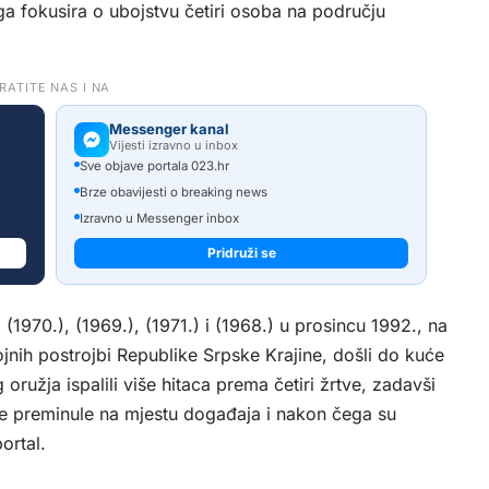
a fokusira o ubojstvu četiri osoba na području
RATITE NAS I NA
Messenger kanal
Vijesti izravno u inbox
Sve objave portala 023.hr
Brze obavijesti o breaking news
Izravno u Messenger inbox
Pridruži se
(1970.), (1969.), (1971.) i (1968.) u prosincu 1992., na
nih postrojbi Republike Srpske Krajine, došli do kuće
g oružja ispalili više hitaca prema četiri žrtve, zadavši
tve preminule na mjestu događaja i nakon čega su
ortal
.