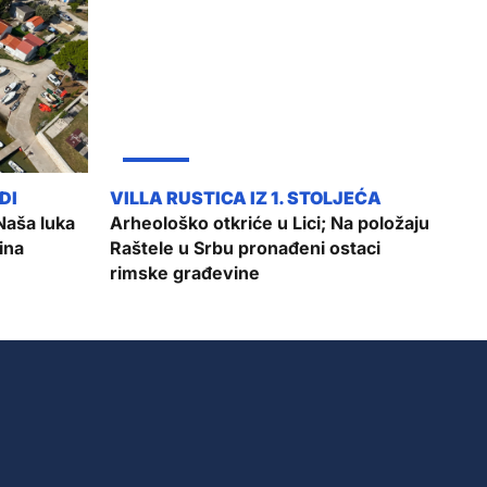
ŽUPANIJA
Naša luka
Arheološko otkriće u Lici; Na položaju
ina
Raštele u Srbu pronađeni ostaci
rimske građevine