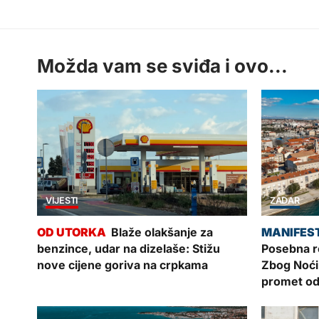
Možda vam se sviđa i ovo...
VIJESTI
ZADAR
Blaže olakšanje za
benzince, udar na dizelaše: Stižu
Posebna re
nove cijene goriva na crpkama
Zbog Noći
promet od