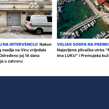
ŽUPANIJA
Nakon
 nasilja na Viru vrijeđala
Najavljene plivačka utrka “
 Određeno joj 14 dana
ima LUKU” i Premujska kuž
ja u zatvoru