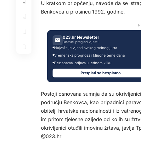
U kratkom priopćenju, navode da se istrag
Benkovca u prosincu 1992. godine.
P
023.hr Newsletter
Dnevni pregled vijesti
Najvažnije vijesti svakog radnog jutra
Vremenska prognoza i ključne teme dana
Bez spama, odjava u jednom kliku
Pretplati se besplatno
Postoji osnovana sumnja da su okrivljenici 
području Benkovca, kao pripadnici paravoj
obitelji hrvatske nacionalnosti i iz vatreno
im pritom tjelesne ozljede od kojih su žr
okrivljenici otuđili imovinu žrtava, javlja
Tp
@023.hr