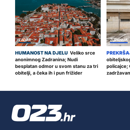
ZADAR
ŽUPANIJA
Veliko srce
anonimnog Zadranina; Nudi
obiteljskog
besplatan odmor u svom stanu za tri
policajce;
obitelji, a čeka ih i pun frižider
zadržavan