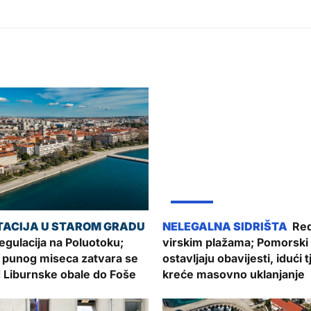
ŽUPANIJA
Red
gulacija na Poluotoku;
virskim plažama; Pomorski 
 punog miseca zatvara se
ostavljaju obavijesti, idući 
 Liburnske obale do Foše
kreće masovno uklanjanje