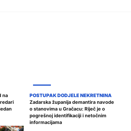
ŽUPANIJA
 na
redari
Zadarska županija demantira navode
tjedan
o stanovima u Gračacu: Riječ je o
pogrešnoj identifikaciji i netočnim
informacijama