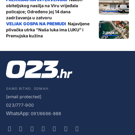
obiteljskog nasilja na Viru vrijeđala
ŽUPANIJA
policajce; Određeno joj 14 dana
zadržavanja u zatvoru
Najavljene
plivačka utrka “Naša luka ima LUKU” i
ŽUPANIJA
Premujska kužina
SAMO BITNO. ODMAH.
[email protected]
023/777-900
WhatsApp:
091/6666-888