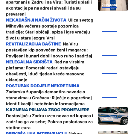
apartmani u Zadru i na Viru: Turisti uplatili
ŽUPANIJA
akontacije pa na adresi shvatili da su
prevareni
Ulica svetog
Mihovila večeras postaje pozornica
ŽUPANIJA
tradicije: Stari običaji, spiza i igre vraćaju
život u staru jezgru Vrsi
Na Viru
postavljen kip posvećen ženi i magarcu:
ŽUPANIJA
Povijesni bunari dobili novo ruho i sadržaj
Red na virskim
plažama; Pomorski redari ostavljaju
ŽUPANIJA
obavijesti, idući tjedan kreće masovno
uklanjanje
Zadarska županija demantira navode o
ŽUPANIJA
stanovima u Gračacu: Riječ je o pogrešnoj
identifikaciji i netočnim informacijama
Dostavljač u Zadru uzeo novac od kupaca i
ZADAR
zadržao ga za sebe; Pokrao poslodavca za
stotine eura
Nakon