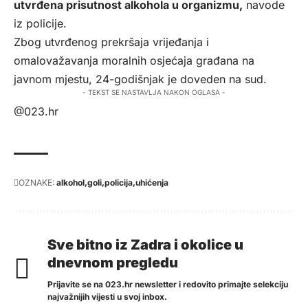
utvrđena prisutnost alkohola u organizmu,
navode
iz policije.
Zbog utvrđenog prekršaja vrijeđanja i
omalovažavanja moralnih osjećaja građana na
javnom mjestu, 24-godišnjak je doveden na sud.
- TEKST SE NASTAVLJA NAKON OGLASA -
@023.hr
OZNAKE:
alkohol
goli
policija
uhićenja
Sve bitno iz Zadra i okolice u
dnevnom pregledu
Prijavite se na 023.hr newsletter i redovito primajte selekciju
najvažnijih vijesti u svoj inbox.