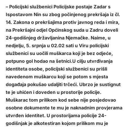
– Policijski službenici Policijske postaje Zadar s
Ispostavom Nin su zbog počinjenog prekršaja iz čl.
14. Zakona o prekršajima protiv javnog reda i mira,
na Prekršajni odjel Općinskog suda u Zadru doveli
24-godišnjeg državljanina Njemačke. Naime, u
nedjelju, 5. srpnja u 02.02 sati u Viru policijski
službenici su uočili muškarca koji je bez odjeće,
potpuno gol hodao na šetnici.U cilju utvrđivanja
identiteta osobe, policijski službenici su prišli
navedenom muškarcu koji se potom s mjesta
događaja pokušao udaljiti trčeći. Ubrzo je sustignut
te je uhićen i doveden u prostorije policije.
Muškarac tom prilikom kod sebe nije posjedovao
osobne dokumente te mu je naknadnim provjerama
utvrđen identitet. U prostorijama policije 24-
godišnjak je alkotestiran kojom prilikom mu je