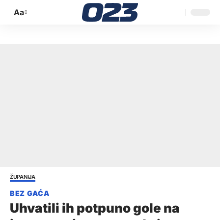
Aa
Promijeni
veličinu
slova
ŽUPANIJA
Uhvatili ih potpuno gole na