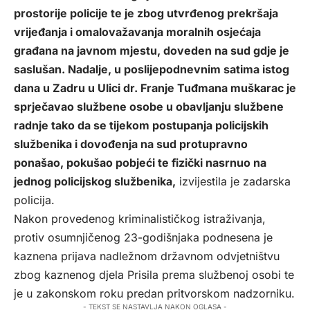
prostorije policije te je zbog utvrđenog prekršaja
vrijeđanja i omalovažavanja moralnih osjećaja
građana na javnom mjestu, doveden na sud gdje je
saslušan. Nadalje, u poslijepodnevnim satima istog
dana u Zadru u Ulici dr. Franje Tuđmana muškarac je
sprječavao službene osobe u obavljanju službene
radnje tako da se tijekom postupanja policijskih
službenika i dovođenja na sud protupravno
ponašao, pokušao pobjeći te fizički nasrnuo na
jednog policijskog službenika,
izvijestila je zadarska
policija.
Nakon provedenog kriminalističkog istraživanja,
protiv osumnjičenog 23-godišnjaka podnesena je
kaznena prijava nadležnom državnom odvjetništvu
zbog kaznenog djela Prisila prema službenoj osobi te
je u zakonskom roku predan pritvorskom nadzorniku.
- TEKST SE NASTAVLJA NAKON OGLASA -