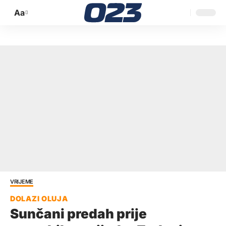
Aa
Promijeni
veličinu
slova
VRIJEME
Sunčani predah prije