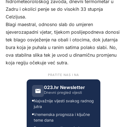
hidrometeorološkog zavoda, dnevni termometar u
Zadru i okolici penje se do visokih 33 stupnja
Celzijusa.
Blagi maestral, odnosno slab do umjeren
sjeverozapadni vjetar, tijekom poslijepodneva donosi
tek blago osvježenje na obali i otocima, dok jutarnja
bura koja je puhala u ranim satima polako slabi. No,
ova stabilna slika tek je uvod u dinamičnu promjenu
koja regiju očekuje već sutra.
PRATITE NAS I NA
023.hr Newsletter
Dnevni pregled vijesti
Najvažnije vijesti svakog radnog
jutra
Vremenska prognoza i ključne
teme dana