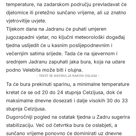
temperature, na zadarskom području prevladavat će
djelomice ili pretežno sunčano vrijeme, ali uz znatno
vjetrovitije uvjete.
Tijekom dana na Jadranu će puhati umjeren
jugozapadni vjetar, no ključni meteorološki događaj
tjedna uslijedit će u kasnim poslijepodnevnim i
večernjim satima srijede. Tada će na sjevernom i
srednjem Jadranu zapuhati jaka bura, koja na udare
podno Velebita može biti i olujna.
- TEKST SE NASTAVLJA NAKON OGLASA -
Ta će bura prekinuti sparinu, a minimalne temperature
kretat će se od 20 do 24 stupnja Celzijusa, dok će
maksimalne dnevne dosezati i dalje visokih 30 do 33
stupnja Celzijusa.
Dugoročniji pogled na ostatak tjedna u Zadru sugerira
stabilizaciju. Već od četvrtka bura će oslabjeti, a
sunčano vrijeme ponovno će dominirati uz dnevne