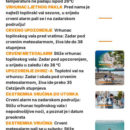
temperature ne padaju ispod 26°C
Pred nama je
najteži toplinski val sezone, u srijedu
VRIJEME
crveni alarm pali se i na zadarskom
području!
Vrhunac
toplinskog vala pred vratima: Zadar pod
VRIJEME
crvenim meteoalarmom, živa ide do 38
stupnjeva
Stiže vrhunac
toplinskog vala: Zadar pod upozorenjem,
VRIJEME
u srijedu u zaleđu i do 38 °C
Toplotni val na
vrhuncu: Zadar i obala pod crvenim
VRIJEME
meteoalarmom, živa ide preko 35
Celzijevih stupnjeva
Crveni alarm na zadarskom području:
VRIJEME
Stižu vrhunac toplinskog vala i
nepodnošljive noći, a poznat je i datum
preokreta
Crveni
meteoalarm pali se u subotu: Stiže