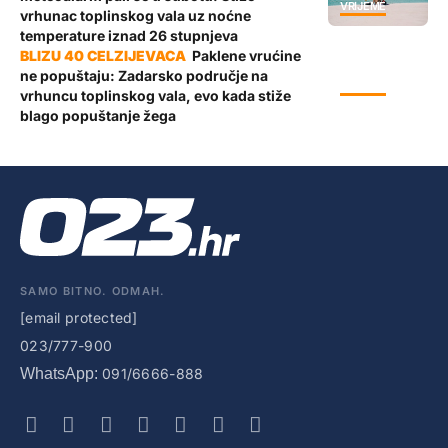
VRIJEME
vrhunac toplinskog vala uz noćne
temperature iznad 26 stupnjeva
Paklene vrućine
ne popuštaju: Zadarsko područje na
VRIJEME
vrhuncu toplinskog vala, evo kada stiže
blago popuštanje žega
SAMO BITNO. ODMAH.
[email protected]
023/777-900
WhatsApp:
091/6666-888