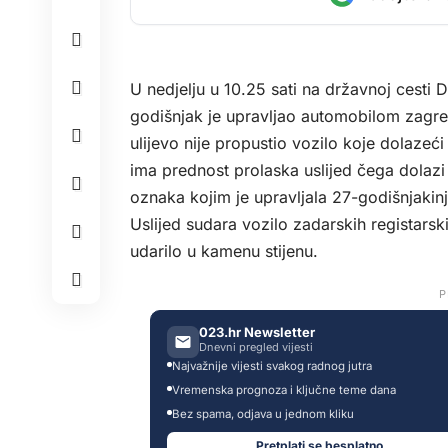
U nedjelju u 10.25 sati na državnoj cesti
godišnjak je upravljao automobilom zagreb
ulijevo nije propustio vozilo koje dolazeć
ima prednost prolaska uslijed čega dolaz
oznaka kojim je upravljala 27-godišnjakinj
Uslijed sudara vozilo zadarskih registarsk
udarilo u kamenu stijenu.
P
023.hr Newsletter
Dnevni pregled vijesti
Najvažnije vijesti svakog radnog jutra
Vremenska prognoza i ključne teme dana
Bez spama, odjava u jednom kliku
Pretplati se besplatno