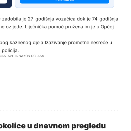
e zadobila je 27-godišnja vozačica dok je 74-godišnja
esne ozljede. Liječnička pomoć pružena im je u Općoj
je zbog kaznenog djela Izazivanje prometne nesreće u
policija.
 NASTAVLJA NAKON OGLASA -
i okolice u dnevnom pregledu