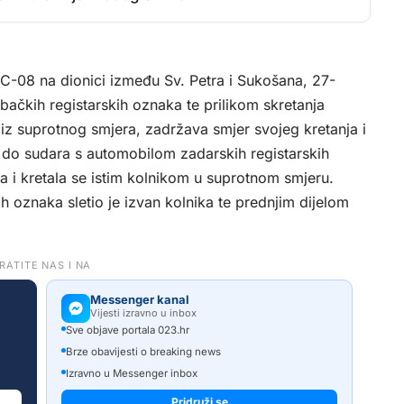
 DC-08 na dionici između Sv. Petra i Sukošana, 27-
ačkih registarskih oznaka te prilikom skretanja
i iz suprotnog smjera, zadržava smjer svojeg kretanja i
i do sudara s automobilom zadarskih registarskih
a i kretala se istim kolnikom u suprotnom smjeru.
ih oznaka sletio je izvan kolnika te prednjim dijelom
RATITE NAS I NA
Messenger kanal
Vijesti izravno u inbox
Sve objave portala 023.hr
Brze obavijesti o breaking news
Izravno u Messenger inbox
Pridruži se