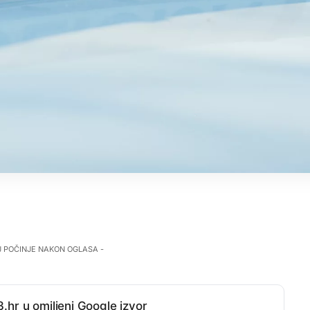
J POČINJE NAKON OGLASA -
.hr u omiljeni Google izvor