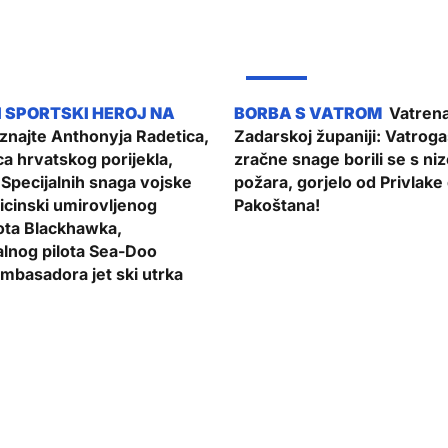
ŽUPANIJA
Vatrena 
najte Anthonyja Radetica,
Zadarskoj županiji: Vatrogas
a hrvatskog porijekla,
zračne snage borili se s ni
Specijalnih snaga vojske
požara, gorjelo od Privlake
icinski umirovljenog
Pakoštana!
lota Blackhawka,
alnog pilota Sea-Doo
ambasadora jet ski utrka
ŽUPANIJA