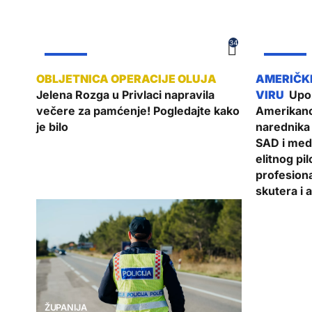
34
ŽUPANIJA
ŽUPANIJA
Jelena Rozga u Privlaci napravila
Upoz
večere za pamćenje! Pogledajte kako
Amerikanc
je bilo
narednika 
SAD i med
elitnog pi
profesion
skutera i 
ŽUPANIJA
ŽUPANIJA