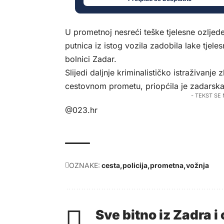
U prometnoj nesreći teške tjelesne ozljed
putnica iz istog vozila zadobila lake tjel
bolnici Zadar.
Slijedi daljnje kriminalističko istraživan
cestovnom prometu, priopćila je zadarska 
- TEKST SE
@023.hr
OZNAKE:
cesta
policija
prometna
vožnja
Sve bitno iz Zadra 