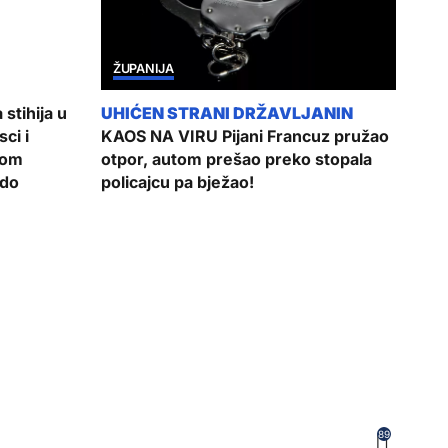
ŽUPANIJA
stihija u
ci i
KAOS NA VIRU Pijani Francuz pružao
zom
otpor, autom prešao preko stopala
 do
policajcu pa bježao!
89
GALERIJE