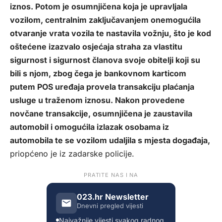
iznos. Potom je osumnjičena koja je upravljala
vozilom, centralnim zaključavanjem onemogućila
otvaranje vrata vozila te nastavila vožnju, što je kod
oštećene izazvalo osjećaja straha za vlastitu
sigurnost i sigurnost članova svoje obitelji koji su
bili s njom, zbog čega je bankovnom karticom
putem POS uređaja provela transakciju plaćanja
usluge u traženom iznosu. Nakon provedene
novčane transakcije, osumnjičena je zaustavila
automobil i omogućila izlazak osobama iz
automobila te se vozilom udaljila s mjesta događaja,
priopćeno je iz zadarske policije.
PRATITE NAS I NA
023.hr Newsletter
Dnevni pregled vijesti
Najvažnije vijesti svakog radnog