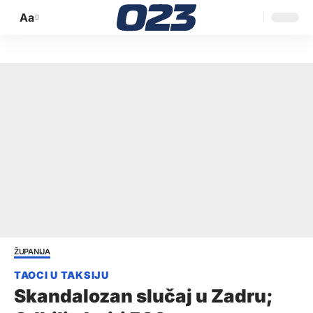
Aa
Promijeni
veličinu
slova
ŽUPANIJA
Skandalozan slučaj u Zadru;