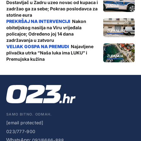
Dostavljač u Zadru uzeo novac od kupaca i
ZADAR
zadržao ga za sebe; Pokrao poslodavca za
stotine eura
Nakon
obiteljskog nasilja na Viru vrijeđala
ŽUPANIJA
policajce; Određeno joj 14 dana
zadržavanja u zatvoru
Najavljene
plivačka utrka “Naša luka ima LUKU” i
ŽUPANIJA
Premujska kužina
SAMO BITNO. ODMAH.
[email protected]
023/777-900
WhatsApp:
091/6666-888