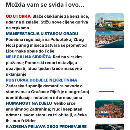
Možda vam se sviđa i ovo...
Blaže olakšanje za benzince,
udar na dizelaše: Stižu nove cijene goriva
VIJESTI
na crpkama
Posebna regulacija na Poluotoku; Zbog
ZADAR
Noći punog miseca zatvara se promet od
Liburnske obale do Foše
Red na virskim
plažama; Pomorski redari ostavljaju
ŽUPANIJA
obavijesti, idući tjedan kreće masovno
uklanjanje
Zadarska županija demantira navode o
ŽUPANIJA
stanovima u Gračacu: Riječ je o pogrešnoj
identifikaciji i netočnim informacijama
Veliko srce
anonimnog Zadranina; Nudi besplatan
ZADAR
odmor u svom stanu za tri obitelji, a čeka
ih i pun frižider