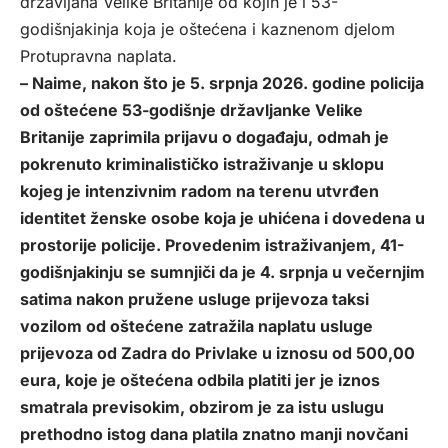
državljana Velike Britanije od kojih je i 53-
godišnjakinja koja je oštećena i kaznenom djelom
Protupravna naplata.
– Naime, nakon što je 5. srpnja 2026. godine policija
od oštećene 53-godišnje državljanke Velike
Britanije zaprimila prijavu o događaju, odmah je
pokrenuto kriminalističko istraživanje u sklopu
kojeg je intenzivnim radom na terenu utvrđen
identitet ženske osobe koja je uhićena i dovedena u
prostorije policije. Provedenim istraživanjem, 41-
godišnjakinju se sumnjiči da je 4. srpnja u večernjim
satima nakon pružene usluge prijevoza taksi
vozilom od oštećene zatražila naplatu usluge
prijevoza od Zadra do Privlake u iznosu od 500,00
eura, koje je oštećena odbila platiti jer je iznos
smatrala previsokim, obzirom je za istu uslugu
prethodno istog dana platila znatno manji novčani