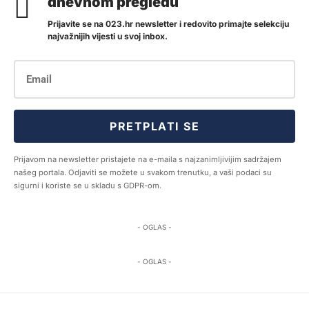
dnevnom pregledu
Prijavite se na 023.hr newsletter i redovito primajte selekciju
najvažnijih vijesti u svoj inbox.
PRETPLATI SE
Prijavom na newsletter pristajete na e-maila s najzanimljivijim sadržajem
našeg portala. Odjaviti se možete u svakom trenutku, a vaši podaci su
sigurni i koriste se u skladu s GDPR-om.
- OGLAS -
- OGLAS -