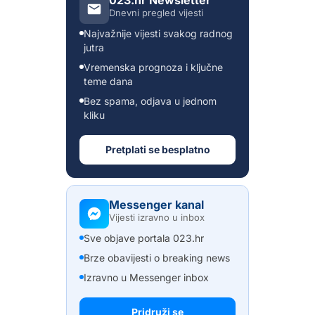
023.hr Newsletter
Dnevni pregled vijesti
Najvažnije vijesti svakog radnog
jutra
Vremenska prognoza i ključne
teme dana
Bez spama, odjava u jednom
kliku
Pretplati se besplatno
Messenger kanal
Vijesti izravno u inbox
Sve objave portala 023.hr
Brze obavijesti o breaking news
Izravno u Messenger inbox
Pridruži se