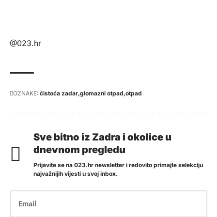
@023.hr
OZNAKE:
čistoća zadar
glomazni otpad
otpad
Sve bitno iz Zadra i okolice u
dnevnom pregledu
Prijavite se na 023.hr newsletter i redovito primajte selekciju
najvažnijih vijesti u svoj inbox.