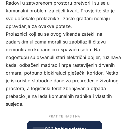
Radovi u zatvorenom prostoru pretvorili su se u
komunalni problem za cijeli kvart. Provjerite što je
sve dočekalo prolaznike i zašto građani nemaju
opravdanja za ovakve poteze.
Prolaznici koji su se ovog vikenda zatekli na
zadarskim ulicama morali su zaobilaziti čitavu
demontiranu kupaonicu i spavaću sobu. Na
nogostupu su osvanuli stari električni bojler, ruzinava
kada, odbačeni madrac i hrpa rastavljenih drvenih
ormara, potpuno blokirajući pješački koridor. Netko
je iskoristio slobodne dane za preuređenje životnog
prostora, a logistički teret zbrinjavanja otpada
prebacio je na leđa komunalnih radnika i vlastitih
susjeda.
PRATITE NAS I NA