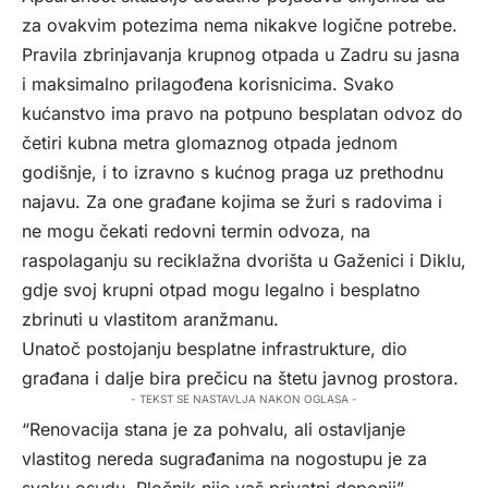
za ovakvim potezima nema nikakve logične potrebe.
Pravila zbrinjavanja krupnog otpada u Zadru su jasna
i maksimalno prilagođena korisnicima. Svako
kućanstvo ima pravo na potpuno besplatan odvoz do
četiri kubna metra glomaznog otpada jednom
godišnje, i to izravno s kućnog praga uz prethodnu
najavu. Za one građane kojima se žuri s radovima i
ne mogu čekati redovni termin odvoza, na
raspolaganju su reciklažna dvorišta u Gaženici i Diklu,
gdje svoj krupni otpad mogu legalno i besplatno
zbrinuti u vlastitom aranžmanu.
Unatoč postojanju besplatne infrastrukture, dio
građana i dalje bira prečicu na štetu javnog prostora.
- TEKST SE NASTAVLJA NAKON OGLASA -
“Renovacija stana je za pohvalu, ali ostavljanje
vlastitog nereda sugrađanima na nogostupu je za