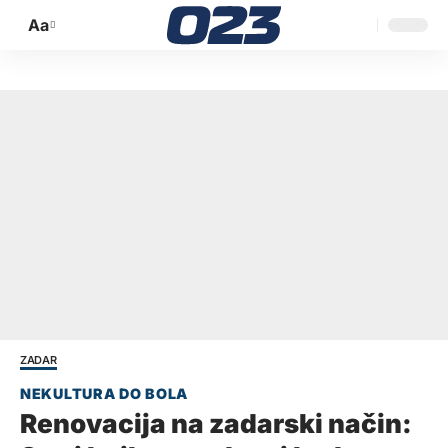
Aa
Promijeni
veličinu
slova
ZADAR
Renovacija na zadarski način: