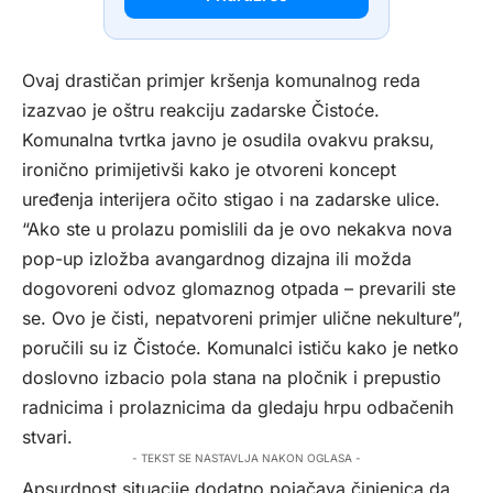
Ovaj drastičan primjer kršenja komunalnog reda
izazvao je oštru reakciju zadarske Čistoće.
Komunalna tvrtka javno je osudila ovakvu praksu,
ironično primijetivši kako je otvoreni koncept
uređenja interijera očito stigao i na zadarske ulice.
“Ako ste u prolazu pomislili da je ovo nekakva nova
pop-up izložba avangardnog dizajna ili možda
dogovoreni odvoz glomaznog otpada – prevarili ste
se. Ovo je čisti, nepatvoreni primjer ulične nekulture”,
poručili su iz Čistoće. Komunalci ističu kako je netko
doslovno izbacio pola stana na pločnik i prepustio
radnicima i prolaznicima da gledaju hrpu odbačenih
stvari.
- TEKST SE NASTAVLJA NAKON OGLASA -
Apsurdnost situacije dodatno pojačava činjenica da