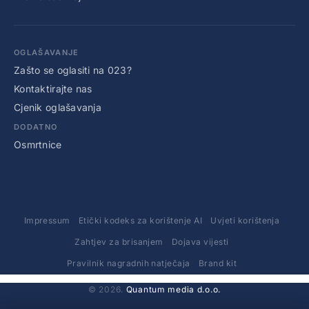
OGLAŠAVANJE
Zašto se oglasiti na 023?
Kontaktirajte nas
Cjenik oglašavanja
DODATNO
Osmrtnice
Impressum
Etički kodeks za korištenje AI
Uvjeti korištenja
Zahtjev za brisanjem
Dojava vijesti
Pravilnik nagradnih natječaja
Brand kit
© 2026.
Quantum media d.o.o.