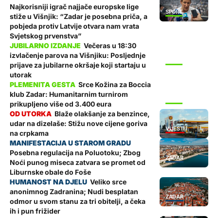
Najkorisniji igrač najjače europske lige
SPORT
stiže u Višnjik: “Zadar je posebna priča, a
pobjeda protiv Latvije otvara nam vrata
Svjetskog prvenstva”
Večeras u 18:30
izvlačenje parova na Višnjiku: Posljednje
SPORT
prijave za jubilarne okršaje koji startaju u
utorak
Srce Kožina za Boccia
klub Zadar: Humanitarnim turnirom
SPORT
prikupljeno više od 3.400 eura
Blaže olakšanje za benzince,
udar na dizelaše: Stižu nove cijene goriva
VIJESTI
na crpkama
Posebna regulacija na Poluotoku; Zbog
ZADAR
Noći punog miseca zatvara se promet od
Liburnske obale do Foše
Veliko srce
anonimnog Zadranina; Nudi besplatan
ZADAR
odmor u svom stanu za tri obitelji, a čeka
ih i pun frižider