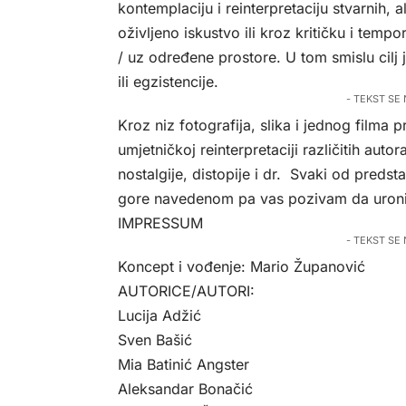
kontemplaciju i reinterpretaciju stvarnih, 
oživljeno iskustvo ili kroz kritičku i tempo
/ uz određene prostore. U tom smislu cilj j
ili egzistencije.
- TEKST SE
Kroz niz fotografija, slika i jednog filma p
umjetničkoj reinterpretaciji različitih auto
nostalgije, distopije i dr. Svaki od predst
gore navedenom pa vas pozivam da uronit
IMPRESSUM
- TEKST SE
Koncept i vođenje: Mario Županović
AUTORICE/AUTORI:
Lucija Adžić
Sven Bašić
Mia Batinić Angster
Aleksandar Bonačić