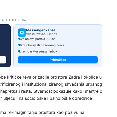
RATITE NAS I NA
Messenger kanal
Vijesti izravno u inbox
Sve objave portala 023.hr
Brze obavijesti o breaking news
Izravno u Messenger inbox
Pridruži se
be kritičke revalorizacije prostora Zadra i okolice u
rificiranog i institucionaliziranog shvaćanja urbanog i
 napretka i rasta. Stvarnost pokazuje kako mantre o
i“ utječu i na sociološke i psihološke odrednice
ema re-imaginiranju prostora kao pozivu na