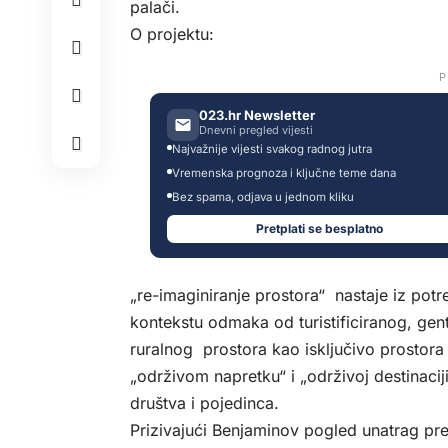
palači.
O projektu:
P
023.hr Newsletter
Dnevni pregled vijesti
Najvažnije vijesti svakog radnog jutra
Vremenska prognoza i ključne teme dana
Bez spama, odjava u jednom kliku
Pretplati se besplatno
„re-imaginiranje prostora“ nastaje iz potre
kontekstu odmaka od turistificiranog, gent
ruralnog prostora kao isključivo prostora
„održivom napretku“ i „održivoj destinacij
društva i pojedinca.
Prizivajući Benjaminov pogled unatrag pr