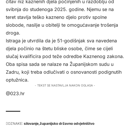
čitav niz kaznenih djela počinjenih u razdoblju od
svibnja do studenoga 2025. godine. Njemu se na
teret stavlja teško kazneno djelo protiv spolne
slobode, nasilje u obitelji te omogućavanje trošenja
droga.
Istraga je utvrdila da je 51-godišnjak sva navedena
djela počinio na štetu bliske osobe, čime se cijeli
slučaj kvalificira pod teže odredbe Kaznenog zakona.
Oba spisa sada se nalaze na Županijskom sudu u
Zadru, koji treba odlučivati o osnovanosti podignutih
optužnica.
- TEKST SE NASTAVLJA NAKON OGLASA -
@023.hr
OZNAKE:
silovanje
županijsko državno odvjetništvo