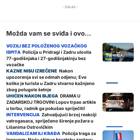
- OGLAS -
Možda vam se sviđa i ovo...
Policija u Pridragi i Zadru ulovila
ŽUPANIJA
77-godišnjaka i 27-godišnjakinju bez
vozačke
Nakon
upozorenja svi se odmah odjenu; Evo
ZADAR
koliko je turista u Zadru stvarno kažnjeno
zbog polugole šetnje
DRAMA U
ZADARSKOJ TRGOVINI Lopov trpao artikle
ZADAR
u torbu, radnik ga pokušao spriječiti!
Zahvaljujući brzoj reakciji
vatrogasaca, spriječeno širenje požara u
ŽUPANIJA
Lišanima Ostrovičkim
Policija traga za
lopovom; Noću skinuo hrvatsku zastavu