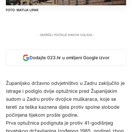
MATIJA LIPAR
- SADRŽAJ POČINJE NAKON OGLASA -
Dodajte 023.hr u omiljeni Google izvor
Županijsko državno odvjetništvo u Zadru zaključilo je
istrage i podiglo dvije optužnice pred Županijskim
sudom u Zadru protiv dvojice muškaraca, koje se
tereti za teška kaznena djela protiv spolne slobode
počinjena tijekom prošle godine.
Prva optužnica podignuta je protiv 41-godišnjeg
hrvatskog državljanina (rođenog 1985. godine) zbog