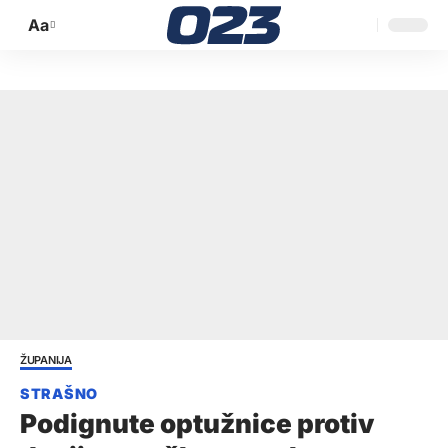
Aa
Promijeni
veličinu
slova
ŽUPANIJA
Podignute optužnice protiv