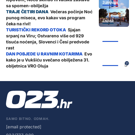
ŽUPANIJA
sa spomen-obilježja
Večeras počinje Noć
punog miseca, evo kakav vas program
ZADAR
čeka na rivi!
Sjajan
srpanj na Viru; Ostvareno više od 929
ŽUPANIJA
tisuća noćenja, Slovenci i Česi predvode
rast
Evo
kako je u Vukšiću svečano obilježena 31.
ŽUPANIJA
21
obljetnica VRO Oluja
SAMO BITNO. ODMAH.
[email protected]