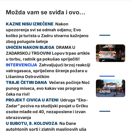
Možda vam se sviđa i ovo...
Nakon
upozorenja svi se odmah odjenu; Evo
ZADAR
koliko je turista u Zadru stvarno kažnjeno
zbog polugole šetnje
DRAMA U
ZADARSKOJ TRGOVINI Lopov trpao artikle
ZADAR
u torbu, radnik ga pokušao spriječiti!
Zahvaljujući brzoj reakciji
vatrogasaca, spriječeno širenje požara u
ŽUPANIJA
Lišanima Ostrovičkim
Večeras počinje Noć
punog miseca, evo kakav vas program
ZADAR
čeka na rivi!
Udruga “Eko-
Zadar” poziva na studijski posjet u Grčku
ZADAR
osobe mlađe od 40, nezaposlene i izvan
obrazovanja
Na Dane
autohtonih sorti i zlatnih maslinovih ulja