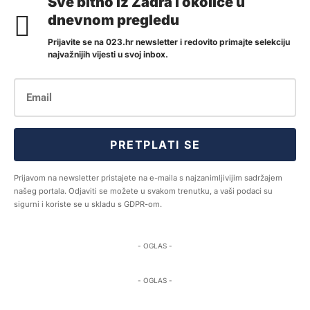
Sve bitno iz Zadra i okolice u
dnevnom pregledu
Prijavite se na 023.hr newsletter i redovito primajte selekciju
najvažnijih vijesti u svoj inbox.
PRETPLATI SE
Prijavom na newsletter pristajete na e-maila s najzanimljivijim sadržajem
našeg portala. Odjaviti se možete u svakom trenutku, a vaši podaci su
sigurni i koriste se u skladu s GDPR-om.
- OGLAS -
- OGLAS -