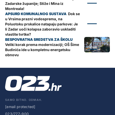
ZADAR
Zadarske županije; Stiže i Mina iz
Montreala!
Dok se
u Vrsima prazni vodosprema, na
ZADAR
Poluotoku prskalice natapaju parkove: Je
li Zadar uoči kolapsa zaboravio uskladiti
vlastite tvrtke?
Veliki korak prema modernizaciji; OŠ Šime
ZADAR
Budinića ide u kompletnu energetsku
obnovu
SAMO BITNO. ODMAH.
[email protected]
023/777-900