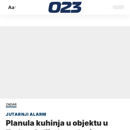
Aa
Promijeni
veličinu
slova
ZADAR
Planula kuhinja u objektu u