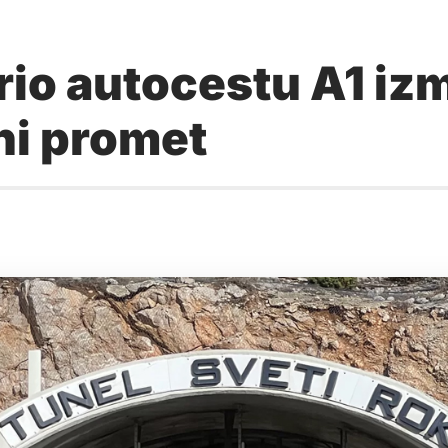
orio autocestu A1 i
ni promet