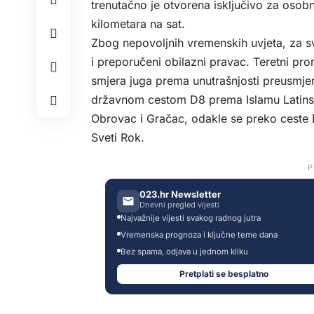
trenutačno je otvorena isključivo za osob
kilometara na sat.
Zbog nepovoljnih vremenskih uvjeta, za sv
i preporučeni obilazni pravac. Teretni pro
smjera juga prema unutrašnjosti preusmjer
državnom cestom D8 prema Islamu Latinsk
Obrovac i Gračac, odakle se preko ceste 
Sveti Rok.
P
023.hr Newsletter
Dnevni pregled vijesti
Najvažnije vijesti svakog radnog jutra
Vremenska prognoza i ključne teme dana
Bez spama, odjava u jednom kliku
Pretplati se besplatno