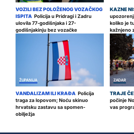
Policija u Pridragi i Zadru
upozorenj
ulovila 77-godišnjaka i 27-
koliko je 
godišnjakinju bez vozačke
kažnjeno 
ŽUPANIJA
ZADAR
Policija
traga za lopovom; Noću skinuo
počinje N
hrvatsku zastavu sa spomen-
vas progra
obilježja