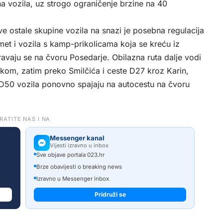
na vozila, uz strogo ograničenje brzine na 40
e ostale skupine vozila na snazi je posebna regulacija
met i vozila s kamp-prikolicama koja se kreću iz
avaju se na čvoru Posedarje. Obilazna ruta dalje vodi
om, zatim preko Smilčića i ceste D27 kroz Karin,
D50 vozila ponovno spajaju na autocestu na čvoru
RATITE NAS I NA
Messenger kanal
Vijesti izravno u inbox
Sve objave portala 023.hr
Brze obavijesti o breaking news
Izravno u Messenger inbox
Pridruži se