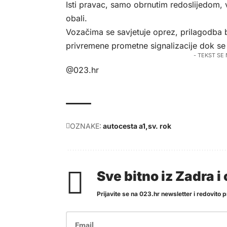
Isti pravac, samo obrnutim redoslijedom, vr
obali.
Vozačima se savjetuje oprez, prilagodba b
privremene prometne signalizacije dok se v
- TEKST SE
@023.hr
OZNAKE:
autocesta a1
sv. rok
Sve bitno iz Zadra 
Prijavite se na 023.hr newsletter i redovito pr