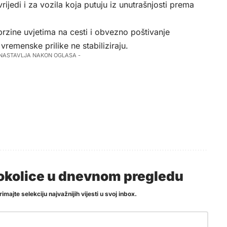
ijedi i za vozila koja putuju iz unutrašnjosti prema
rzine uvjetima na cesti i obvezno poštivanje
remenske prilike ne stabiliziraju.
 NASTAVLJA NAKON OGLASA -
i okolice u dnevnom pregledu
imajte selekciju najvažnijih vijesti u svoj inbox.