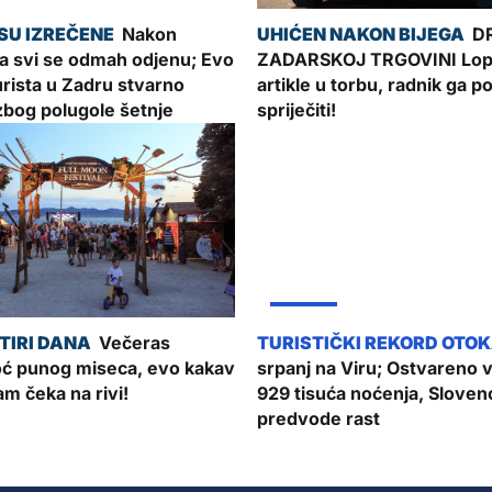
Nakon
D
a svi se odmah odjenu; Evo
ZADARSKOJ TRGOVINI Lop
turista u Zadru stvarno
artikle u torbu, radnik ga 
zbog polugole šetnje
spriječiti!
ŽUPANIJA
Večeras
oć punog miseca, evo kakav
srpanj na Viru; Ostvareno 
m čeka na rivi!
929 tisuća noćenja, Slovenc
predvode rast