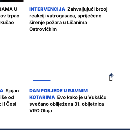
RAMA U
Zahvaljujući brzoj
ov trpao
reakciji vatrogasaca, spriječeno
pokušao
širenje požara u Lišanima
Ostrovičkim
21
ŽUPANIJA
Sjajan
više od
Evo kako je u Vukšiću
i i Česi
svečano obilježena 31. obljetnica
VRO Oluja