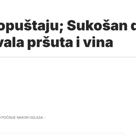
propuštaju; Sukošan
vala pršuta i vina
J POČINJE NAKON OGLASA -