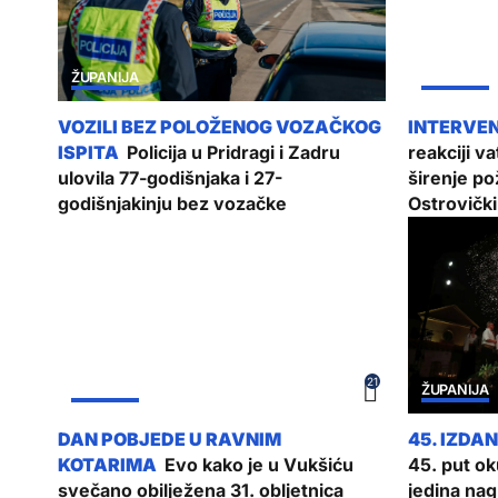
ŽUPANIJA
ŽUPANIJA
Policija u Pridragi i Zadru
reakciji v
ulovila 77-godišnjaka i 27-
širenje po
godišnjakinju bez vozačke
Ostrovičk
21
ŽUPANIJA
ŽUPANIJA
Evo kako je u Vukšiću
45. put ok
svečano obilježena 31. obljetnica
jedina nag