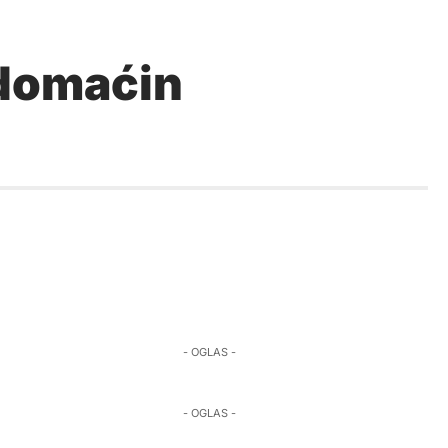
 domaćin
- OGLAS -
- OGLAS -