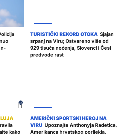
ŽUPANIJA
olicija
Sjajan
inuo
srpanj na Viru; Ostvareno više od
en-
929 tisuća noćenja, Slovenci i Česi
predvode rast
34
ŽUPANIJA
ravila
Upoznajte Anthonyja Radetica,
ajte kako
Amerikanca hrvatskog porijekla,