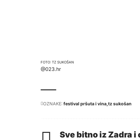
TZ SUKOŠAN
@023.hr
OZNAKE:
festival pršuta i vina
tz sukošan
Sve bitno iz Zadra 