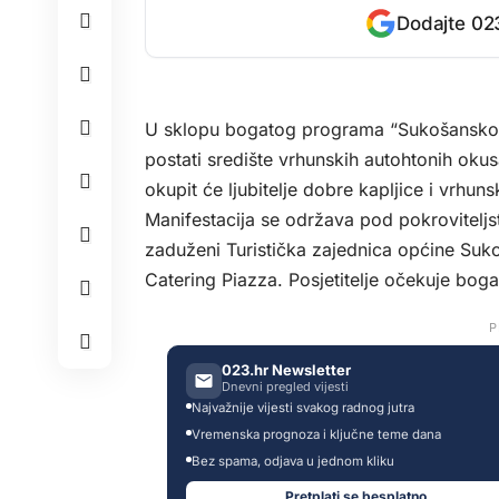
Dodajte 023
U sklopu bogatog programa “Sukošanskog li
postati središte vrhunskih autohtonih okusa
okupit će ljubitelje dobre kapljice i vrhunsk
Manifestacija se održava pod pokrovitelj
zaduženi Turistička zajednica općine Suk
Catering Piazza. Posjetitelje očekuje bogat
P
023.hr Newsletter
Dnevni pregled vijesti
Najvažnije vijesti svakog radnog jutra
Vremenska prognoza i ključne teme dana
Bez spama, odjava u jednom kliku
Pretplati se besplatno