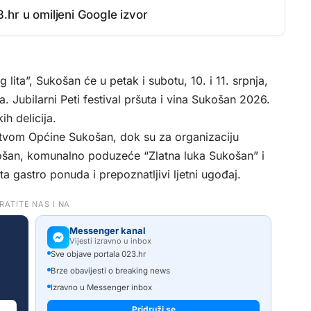
.hr u omiljeni Google izvor
ta”, Sukošan će u petak i subotu, 10. i 11. srpnja,
. Jubilarni Peti festival pršuta i vina Sukošan 2026.
ih delicija.
stvom Općine Sukošan, dok su za organizaciju
ošan, komunalno poduzeće “Zlatna luka Sukošan” i
a gastro ponuda i prepoznatljivi ljetni ugođaj.
RATITE NAS I NA
Messenger kanal
Vijesti izravno u inbox
Sve objave portala 023.hr
Brze obavijesti o breaking news
Izravno u Messenger inbox
Pridruži se