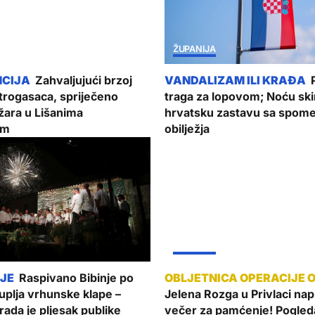
ŽUPANIJA
Zahvaljujući brzoj
P
atrogasaca, spriječeno
traga za lopovom; Noću sk
žara u Lišanima
hrvatsku zastavu sa spom
im
obilježja
ŽUPANIJA
Raspivano Bibinje po
uplja vrhunske klape –
Jelena Rozga u Privlaci nap
rada je pljesak publike
večer za pamćenje! Pogled