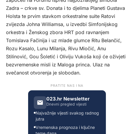
započeti na Forumu ispred najpoznatijeg simbola
Zadra – crkve sv. Donata i to djelima Planeti Gustava
Holsta te prvim stavkom orkestralne suite Ratovi
zvijezda Johna Williamsa, u izvedbi Simfonijskog
orkestra i Ženskog zbora HRT pod ravnanjem
Tomislava Fačinija i uz mlade glumce Ritu Belančić,
Rozu Kasalo, Lunu Milanja, Rivu Miočić, Anu
Stilinović, Gou Šoletić i Oliviju Vukoša koji će oživjeti
bezvremenske misli iz Maloga princa. Ulaz na
svečanost otvorenja je slobodan.
PRATITE NAS I NA
023.hr Newsletter
Dnevni pregled vijesti
Najvažnije vijesti svakog radnog
jutra
Vremenska prognoza i ključne
teme dana