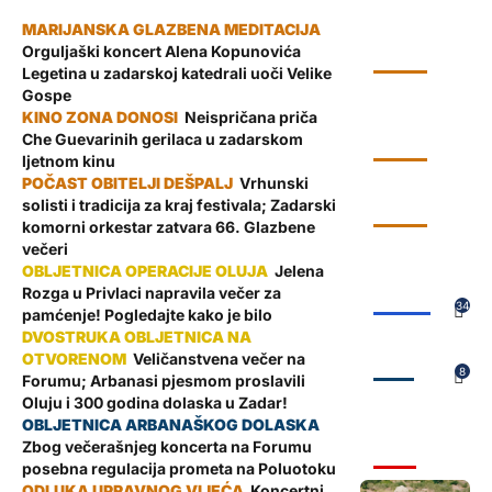
Orguljaški koncert Alena Kopunovića
KULTURA
Legetina u zadarskoj katedrali uoči Velike
Gospe
Neispričana priča
Che Guevarinih gerilaca u zadarskom
KULTURA
ljetnom kinu
Vrhunski
solisti i tradicija za kraj festivala; Zadarski
KULTURA
komorni orkestar zatvara 66. Glazbene
večeri
Jelena
Rozga u Privlaci napravila večer za
ŽUPANIJA
34
pamćenje! Pogledajte kako je bilo
Veličanstvena večer na
ZADAR
8
Forumu; Arbanasi pjesmom proslavili
Oluju i 300 godina dolaska u Zadar!
Zbog večerašnjeg koncerta na Forumu
VIJESTI
posebna regulacija prometa na Poluotoku
Koncertni