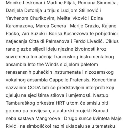
Monike Leskovar i Martine Filjak, Romana Simovića,
Danijela Detonija u triju s Lucijom Stilinović i
Yevhenom Churikovim, Melite Ivković i Edina
Karamazova, Marca Genera i Marije Grazio, Kajane
Pačko, Airi Suzuki i Borisa Kusnezowa te pobjednici
natjecanja Citta di Palmanova i Ferdo Livadić. Ciklus
rane glazbe slijedi ideju njezine životnosti kroz
suvremena tumačenja francuskog instrumentalnog
ansambla Into the Winds s cijelom paletom
renesansnih puhačkih instrumenata i nizozemskog
vokalnog ansambla Cappelle Pratensis. Koncertima
nazvanim CODA biti će predstavljeni interpreti koji
djeluju na sjecištima stilova i umjetnosti. Nastup
Tamburaškog orkestra HRT u tom će smislu biti
gotovo pa povijesan, a autorski projekti Komad
neba sastava Mangroove i Drugo sunce kvinteta Maje
Rivić i na simboličkoj razini uklapaju se u tematsku