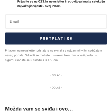
Prijavite se na 023.hr newsletter i redovito primajte selekciju
najvažnijih vijesti u svoj inbox.
PRETPLATI SE
Prijavom na newsletter pristajete na e-maila s najzanimljivijim sadržajem
našeg portala. Odjaviti se možete u svakom trenutku, a vaši podaci su
sigurni i koriste se u skladu s GDPR-om.
- OGLAS -
- OGLAS -
Možda vam se sviđa i ovo...