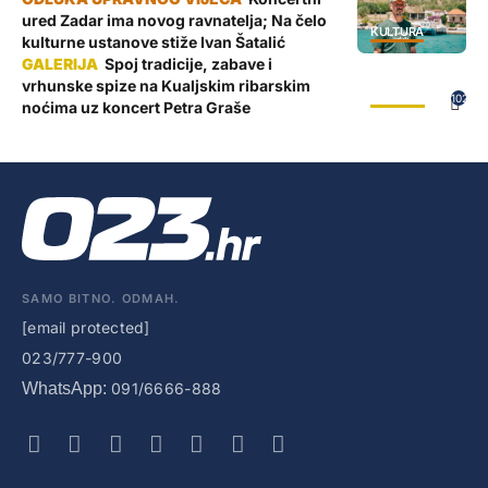
ured Zadar ima novog ravnatelja; Na čelo
KULTURA
kulturne ustanove stiže Ivan Šatalić
Spoj tradicije, zabave i
vrhunske spize na Kualjskim ribarskim
GALERIJE
102
noćima uz koncert Petra Graše
SAMO BITNO. ODMAH.
[email protected]
023/777-900
WhatsApp:
091/6666-888