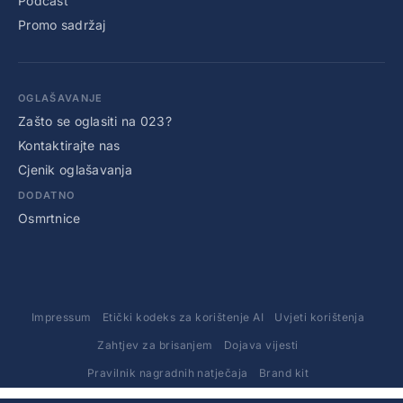
Podcast
Promo sadržaj
OGLAŠAVANJE
Zašto se oglasiti na 023?
Kontaktirajte nas
Cjenik oglašavanja
DODATNO
Osmrtnice
Impressum
Etički kodeks za korištenje AI
Uvjeti korištenja
Zahtjev za brisanjem
Dojava vijesti
Pravilnik nagradnih natječaja
Brand kit