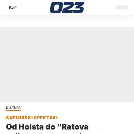
Aa
Promijeni
veličinu
slova
KULTURA
Od Holsta do “Ratova