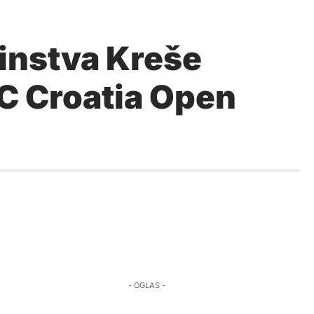
instva Kreše
CC Croatia Open
- OGLAS -