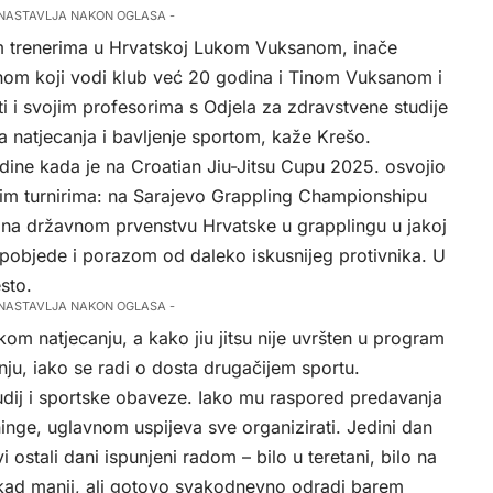
 NASTAVLJA NAKON OGLASA -
jim trenerima u Hrvatskoj Lukom Vuksanom, inače
inom koji vodi klub već 20 godina i Tinom Vuksanom i
i i svojim profesorima s Odjela za zdravstvene studije
a natjecanja i bavljenje sportom, kaže Krešo.
e godine kada je na Croatian Jiu-Jitsu Cupu 2025. osvojio
ojnim turnirima: na Sarajevo Grappling Championshipu
, na državnom prvenstvu Hrvatske u grapplingu u jakoj
je pobjede i porazom od daleko iskusnijeg protivnika. U
sto.
 NASTAVLJA NAKON OGLASA -
kom natjecanju, a kako jiu jitsu nije uvršten u program
nju, iako se radi o dosta drugačijem sportu.
tudij i sportske obaveze. Iako mu raspored predavanja
nge, uglavnom uspijeva sve organizirati. Jedini dan
i ostali dani ispunjeni radom – bilo u teretani, bilo na
onekad manji, ali gotovo svakodnevno odradi barem