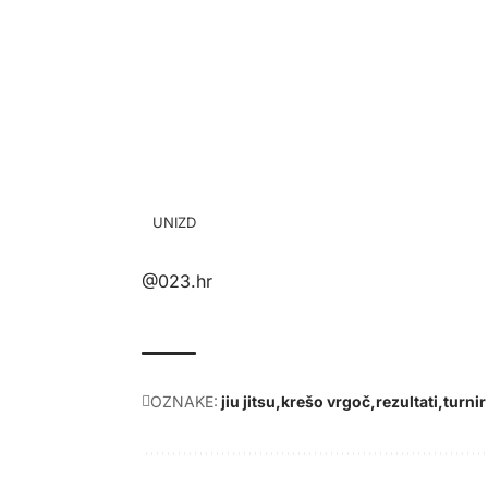
UNIZD
@023.hr
OZNAKE:
jiu jitsu
krešo vrgoč
rezultati
turnir