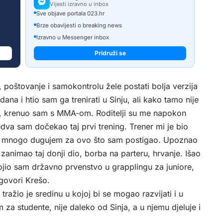
Vijesti izravno u inbox
Sve objave portala 023.hr
Brze obavijesti o breaking news
Izravno u Messenger inbox
Pridruži se
inu, poštovanje i samokontrolu žele postati bolja verzija
na i htio sam ga trenirati u Sinju, ali kako tamo nije
ta, krenuo sam s MMA-om. Roditelji su me napokon
dva sam dočekao taj prvi trening. Trener mi je bio
mu mnogo dugujem za ovo što sam postigao. Upoznao
zanimao taj donji dio, borba na parteru, hrvanje. Išao
ojio sam državno prvenstvo u grapplingu za juniore,
govori Krešo.
tražio je sredinu u kojoj bi se mogao razvijati i u
za studente, nije daleko od Sinja, a u njemu djeluje i