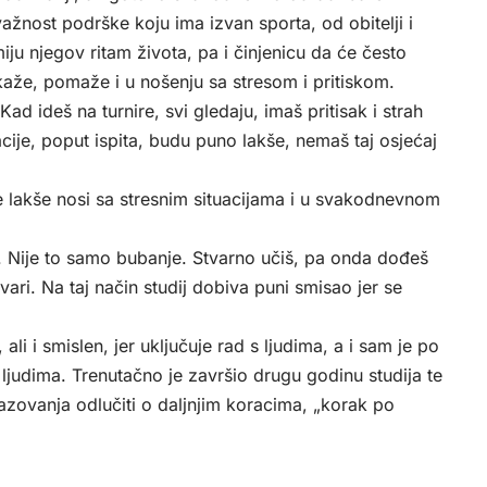
ažnost podrške koju ima izvan sporta, od obitelji i
miju njegov ritam života, pa i činjenicu da će često
 kaže, pomaže i u nošenju sa stresom i pritiskom.
d ideš na turnire, svi gledaju, imaš pritisak i strah
cije, poput ispita, budu puno lakše, nemaš taj osjećaj
e lakše nosi sa stresnim situacijama i u svakodnevnom
. Nije to samo bubanje. Stvarno učiš, pa onda dođeš
vari. Na taj način studij dobiva puni smisao jer se
ali i smislen, jer uključuje rad s ljudima, a i sam je po
s ljudima. Trenutačno je završio drugu godinu studija te
zovanja odlučiti o daljnjim koracima, „korak po