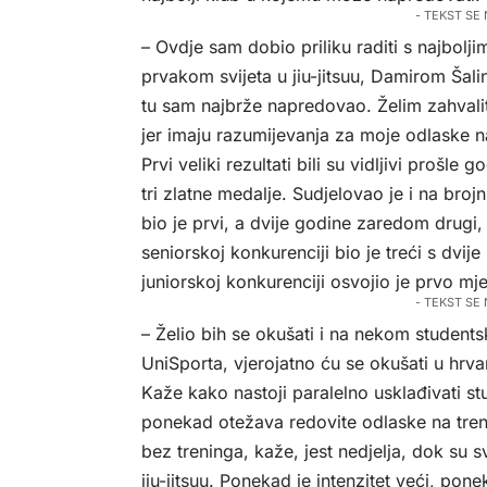
- TEKST SE
– Ovdje sam dobio priliku raditi s najbol
prvakom svijeta u jiu-jitsuu, Damirom Šal
tu sam najbrže napredovao. Želim zahvalit
jer imaju razumijevanja za moje odlaske n
Prvi veliki rezultati bili su vidljivi prošl
tri zlatne medalje. Sudjelovao je i na br
bio je prvi, a dvije godine zaredom drugi
seniorskoj konkurenciji bio je treći s dvi
juniorskoj konkurenciji osvojio je prvo mje
- TEKST SE
– Želio bih se okušati i na nekom students
UniSporta, vjerojatno ću se okušati u hrva
Kaže kako nastoji paralelno usklađivati s
ponekad otežava redovite odlaske na treni
bez treninga, kaže, jest nedjelja, dok su sv
jiu-jitsuu. Ponekad je intenzitet veći, p