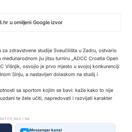
.hr u omiljeni Google izvor
 za zdravstvene studije Sveučilišta u Zadru, ostvario
: na međunarodnom jiu jitsu turniru „ADCC Croatia Open
 Višnjik, osvojio je prvo mjesto u svojoj konkurenciji
nom Sinju, a nastavljen dolaskom na studij i
rotnosti sa sportom kojim se bavi: kaže kako to nije
zdani te žele učiti, napredovati i razvijati karakter
RATITE NAS I NA
Messenger kanal