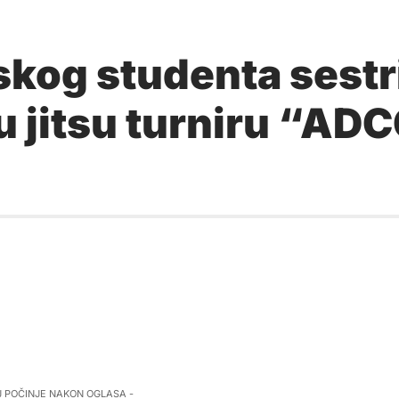
skog studenta sestr
iu jitsu turniru “AD
J POČINJE NAKON OGLASA -