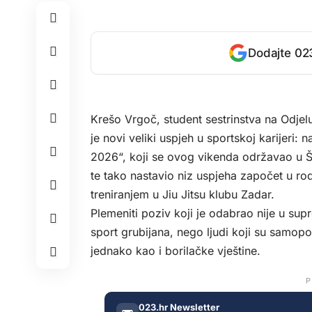
Dodajte 023
Krešo Vrgoč, student sestrinstva na Odjelu
je novi veliki uspjeh u sportskoj karijeri
2026“, koji se ovog vikenda održavao u ŠC
te tako nastavio niz uspjeha započet u rod
treniranjem u Jiu Jitsu klubu Zadar.
Plemeniti poziv koji je odabrao nije u sup
sport grubijana, nego ljudi koji su samopou
jednako kao i borilačke vještine.
P
023.hr Newsletter