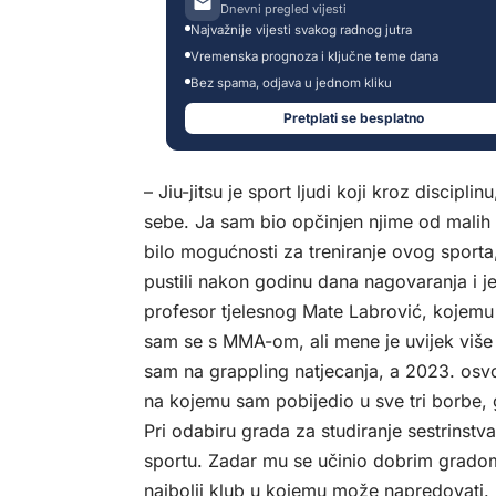
Dnevni pregled vijesti
Najvažnije vijesti svakog radnog jutra
Vremenska prognoza i ključne teme dana
Bez spama, odjava u jednom kliku
Pretplati se besplatno
– Jiu-jitsu je sport ljudi koji kroz discipl
sebe. Ja sam bio opčinjen njime od malih da
bilo mogućnosti za treniranje ovog spor
pustili nakon godinu dana nagovaranja i je
profesor tjelesnog Mate Labrović, koje
sam se s MMA-om, ali mene je uvijek više 
sam na grappling natjecanja, a 2023. osv
na kojemu sam pobijedio u sve tri borbe, 
Pri odabiru grada za studiranje sestrinstva 
sportu. Zadar mu se učinio dobrim gradom 
najbolji klub u kojemu može napredovati.