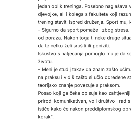
jedan oblik treninga. Posebno naglašava v
djevojke, ali i kolega s fakulteta koji razu
trening staviti ispred druženja. Sport mu,
– Sigurno da sport pomaže i zbog stresa. Ka
od poraza. Nakon toga ti neke druge situa
da te netko želi srušiti ili poniziti.
Iskustvo s natjecanja pomoglo mu je da s
životu.
– Meni je studij takav da znam zašto učim
na praksu i vidiš zašto si učio određene st
teorijsko znanje povezuje s praksom.
Posao koji ga čeka opisuje kao zahtjevniji, 
prirodi komunikativan, voli društvo i rad 
ističe kako će nakon preddiplomskog obra
korak“.