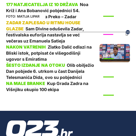
Noa
Križ i Ana Bobanović pobjednici 54.
SPORT
plivačkog maratona Preko – Zadar
MATIJA LIPAR
Sam Divine oduševila Zadar,
SHOW
20
festivalska euforija nastavlja se već
večeras uz Emanuela Satieja
Zlatko Dalić odlazi na
Bliski istok, potpisat će višegodišnji
SPORT
ugovor s Emiratima
Olib obilježio
Dan pobjede 6. utrkom u čast Danijela
SPORT
Telesmanića Dida, ovo su pobjednici
Kup Grada Zadra na
Višnjiku okupio 100 ekipa
SPORT