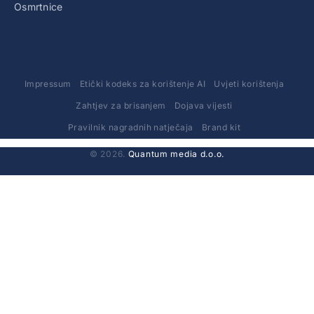
Osmrtnice
Impressum
Etički kodeks za korištenje AI
Uvjeti korištenja
Zahtjev za brisanjem
Dojava vijesti
Pravilnik nagradnih natječaja
Brand kit
© 2026.
Quantum media d.o.o.