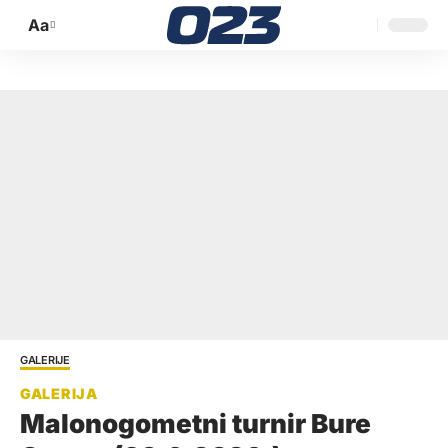
Aa
Promijeni
veličinu
slova
GALERIJE
Malonogometni turnir Bure