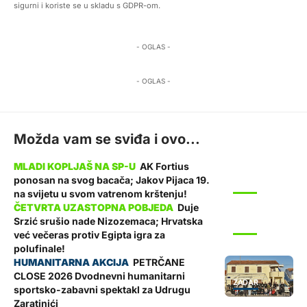
sigurni i koriste se u skladu s GDPR-om.
- OGLAS -
- OGLAS -
Možda vam se sviđa i ovo...
AK Fortius
ponosan na svog bacača; Jakov Pijaca 19.
SPORT
na svijetu u svom vatrenom krštenju!
Duje
Srzić srušio nade Nizozemaca; Hrvatska
SPORT
već večeras protiv Egipta igra za
polufinale!
PETRČANE
CLOSE 2026 Dvodnevni humanitarni
ZADAR
sportsko-zabavni spektakl za Udrugu
Zaratinići