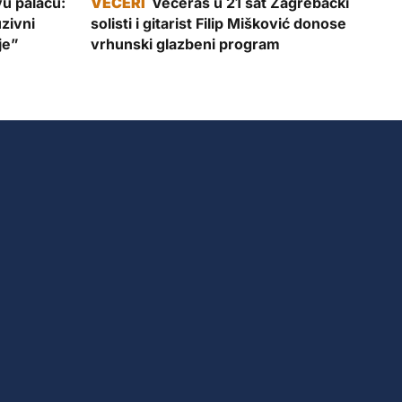
vu palaču:
Večeras u 21 sat Zagrebački
zivni
solisti i gitarist Filip Mišković donose
je”
vrhunski glazbeni program