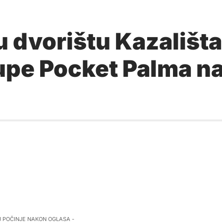
u dvorištu Kazališta
rupe Pocket Palma na
J POČINJE NAKON OGLASA -