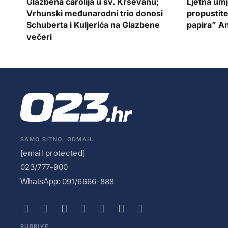
Glazbena čarolija u sv. Krševanu;
Ljetna um
Vrhunski međunarodni trio donosi
propustite
Schuberta i Kuljerića na Glazbene
papira” A
večeri
SAMO BITNO. ODMAH.
[email protected]
023/777-900
091/6666-888
WhatsApp:
RUBRIKE