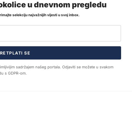
i okolice u dnevnom pregledu
imajte selekciju najvažnijih vijesti u svoj inbox.
RETPLATI SE
nimljivijim sadržajem našeg portala. Odjaviti se možete u svakom
ladu s GDPR-om.