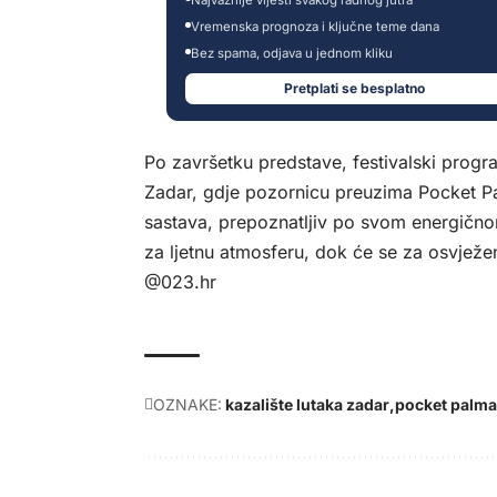
Vremenska prognoza i ključne teme dana
Bez spama, odjava u jednom kliku
Pretplati se besplatno
Po završetku predstave, festivalski progra
Zadar, gdje pozornicu preuzima Pocket Pa
sastava, prepoznatljiv po svom energičnom
za ljetnu atmosferu, dok će se za osvježen
@023.hr
OZNAKE:
kazalište lutaka zadar
pocket palma