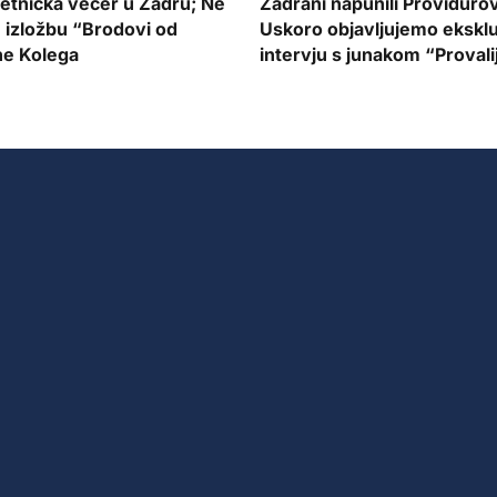
jetnička večer u Zadru; Ne
Zadrani napunili Providuro
 izložbu “Brodovi od
Uskoro objavljujemo eksklu
ne Kolega
intervju s junakom “Provali