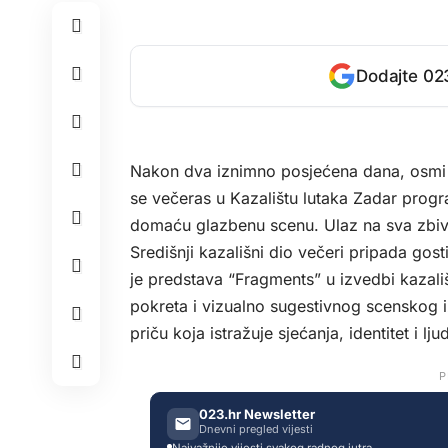
Dodajte 023
Nakon dva iznimno posjećena dana, osmi M
se večeras u Kazalištu lutaka Zadar prog
domaću glazbenu scenu. Ulaz na sva zbivan
Središnji kazališni dio večeri pripada go
je predstava “Fragments” u izvedbi kazališ
pokreta i vizualno sugestivnog scenskog i
priču koja istražuje sjećanja, identitet i l
P
023.hr Newsletter
Dnevni pregled vijesti
Najvažnije vijesti svakog radnog jutra