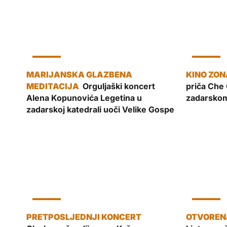
KULTURA
KULTURA
Orguljaški koncert
priča Che 
Alena Kopunovića Legetina u
zadarskom
zadarskoj katedrali uoči Velike Gospe
KULTURA
KULTURA