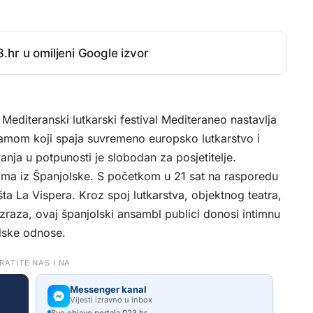
.hr u omiljeni Google izvor
editeranski lutkarski festival Mediteraneo nastavlja
ramom koji spaja suvremeno europsko lutkarstvo i
ja u potpunosti je slobodan za posjetitelje.
stima iz Španjolske. S početkom u 21 sat na rasporedu
ta La Vispera. Kroz spoj lutkarstva, objektnog teatra,
zraza, ovaj španjolski ansambl publici donosi intimnu
judske odnose.
RATITE NAS I NA
Messenger kanal
Vijesti izravno u inbox
Sve objave portala 023.hr