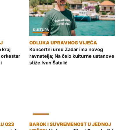
KULTURA
a kraj
Koncertni ured Zadar ima novog
 orkestar
ravnatelja; Na čelo kulturne ustanove
i
stiže Ivan Šatalić
KULTURA