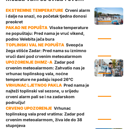
Crveni alarm
i dalje na snazi, no početak tjedna donosi
VRIJEME
preokret
Visoke temperature
ne popuštaju: Pred nama je vruć vikend,
VRIJEME
podno Velebita jača bura
Sveopća
žega stišće Zadar: Pred nama su iznimno
VRIJEME
vrući dani pod crvenim meteoalarmom
Zadar pod
crvenim meteoalarmom: Zahvatio nas je
VRIJEME
vrhunac toplinskog vala, noćne
temperature ne padaju ispod 26°C
Pred nama je
najteži toplinski val sezone, u srijedu
VRIJEME
crveni alarm pali se i na zadarskom
području!
Vrhunac
toplinskog vala pred vratima: Zadar pod
VRIJEME
crvenim meteoalarmom, živa ide do 38
stupnjeva