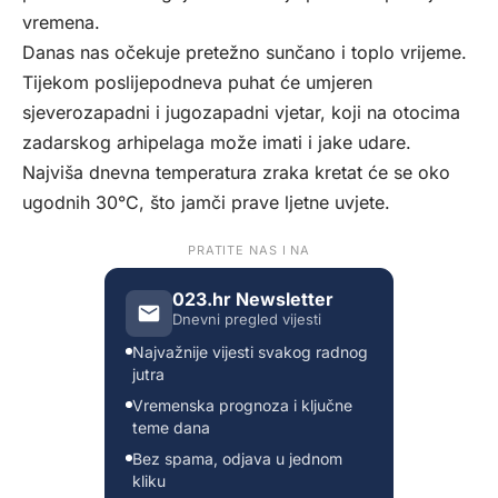
vremena.
Danas nas očekuje pretežno sunčano i toplo vrijeme.
Tijekom poslijepodneva puhat će umjeren
sjeverozapadni i jugozapadni vjetar, koji na otocima
zadarskog arhipelaga može imati i jake udare.
Najviša dnevna temperatura zraka kretat će se oko
ugodnih 30°C, što jamči prave ljetne uvjete.
PRATITE NAS I NA
023.hr Newsletter
Dnevni pregled vijesti
Najvažnije vijesti svakog radnog
jutra
Vremenska prognoza i ključne
teme dana
Bez spama, odjava u jednom
kliku