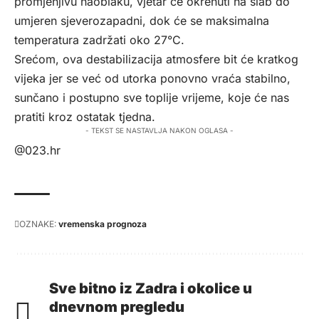
promjenjivu naoblaku, vjetar će okrenuti na slab do
umjeren sjeverozapadni, dok će se maksimalna
temperatura zadržati oko 27°C.
Srećom, ova destabilizacija atmosfere bit će kratkog
vijeka jer se već od utorka ponovno vraća stabilno,
sunčano i postupno sve toplije vrijeme, koje će nas
pratiti kroz ostatak tjedna.
- TEKST SE NASTAVLJA NAKON OGLASA -
@023.hr
OZNAKE:
vremenska prognoza
Sve bitno iz Zadra i okolice u
dnevnom pregledu