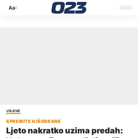
Aa
Promijeni
veličinu
slova
VRIJEME
Ljeto nakratko uzima predah: