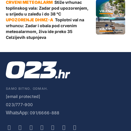
Stiže vrhunac
toplinskog vala: Zadar pod upozorenjem,
VRIJEME
u srijedu u zaleđu i do 38 °C
Toplotni val na
vrhuncu: Zadar i obala pod crvenim
VRIJEME
meteoalarmom, živa ide preko 35
Celzijevih stupnjeva
SAMO BITNO. ODMAH.
[email protected]
023/777-900
WhatsApp:
091/6666-888