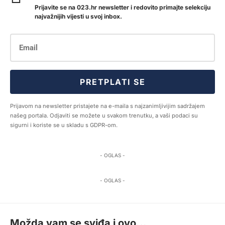
Prijavite se na 023.hr newsletter i redovito primajte selekciju
najvažnijih vijesti u svoj inbox.
PRETPLATI SE
Prijavom na newsletter pristajete na e-maila s najzanimljivijim sadržajem
našeg portala. Odjaviti se možete u svakom trenutku, a vaši podaci su
sigurni i koriste se u skladu s GDPR-om.
- OGLAS -
- OGLAS -
Možda vam se sviđa i ovo...