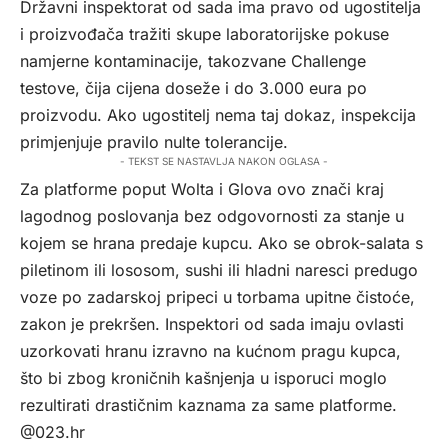
Državni inspektorat od sada ima pravo od ugostitelja
i proizvođača tražiti skupe laboratorijske pokuse
namjerne kontaminacije, takozvane Challenge
testove, čija cijena doseže i do 3.000 eura po
proizvodu. Ako ugostitelj nema taj dokaz, inspekcija
primjenjuje pravilo nulte tolerancije.
- TEKST SE NASTAVLJA NAKON OGLASA -
Za platforme poput Wolta i Glova ovo znači kraj
lagodnog poslovanja bez odgovornosti za stanje u
kojem se hrana predaje kupcu. Ako se obrok-salata s
piletinom ili lososom, sushi ili hladni naresci predugo
voze po zadarskoj pripeci u torbama upitne čistoće,
zakon je prekršen. Inspektori od sada imaju ovlasti
uzorkovati hranu izravno na kućnom pragu kupca,
što bi zbog kroničnih kašnjenja u isporuci moglo
rezultirati drastičnim kaznama za same platforme.
@023.hr