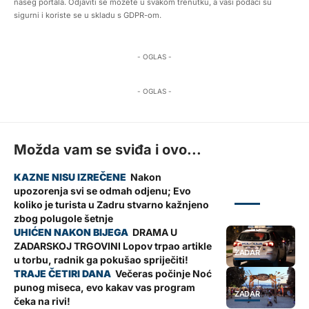
našeg portala. Odjaviti se možete u svakom trenutku, a vaši podaci su
sigurni i koriste se u skladu s GDPR-om.
- OGLAS -
- OGLAS -
Možda vam se sviđa i ovo...
Nakon
upozorenja svi se odmah odjenu; Evo
ZADAR
koliko je turista u Zadru stvarno kažnjeno
zbog polugole šetnje
DRAMA U
ZADARSKOJ TRGOVINI Lopov trpao artikle
ZADAR
u torbu, radnik ga pokušao spriječiti!
Večeras počinje Noć
punog miseca, evo kakav vas program
ZADAR
čeka na rivi!