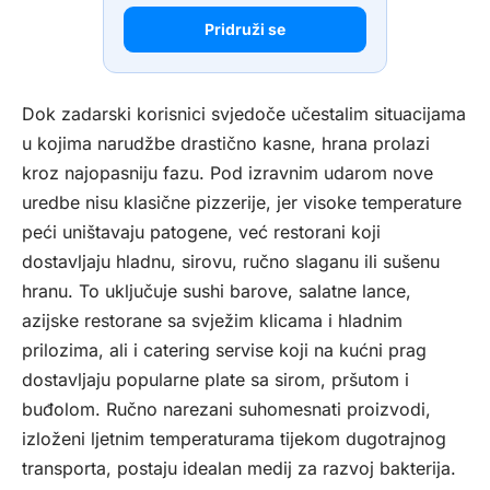
Pridruži se
Dok zadarski korisnici svjedoče učestalim situacijama
u kojima narudžbe drastično kasne, hrana prolazi
kroz najopasniju fazu. Pod izravnim udarom nove
uredbe nisu klasične pizzerije, jer visoke temperature
peći uništavaju patogene, već restorani koji
dostavljaju hladnu, sirovu, ručno slaganu ili sušenu
hranu. To uključuje sushi barove, salatne lance,
azijske restorane sa svježim klicama i hladnim
prilozima, ali i catering servise koji na kućni prag
dostavljaju popularne plate sa sirom, pršutom i
buđolom. Ručno narezani suhomesnati proizvodi,
izloženi ljetnim temperaturama tijekom dugotrajnog
transporta, postaju idealan medij za razvoj bakterija.