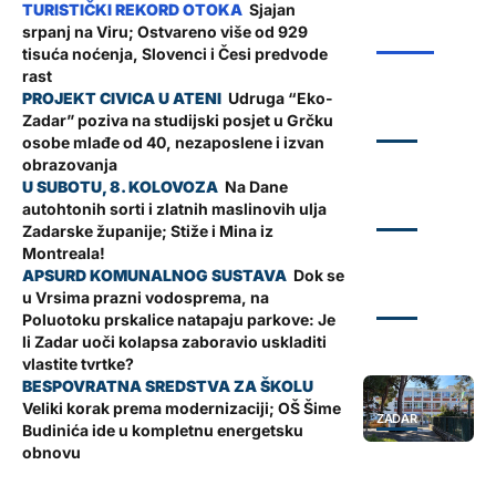
Sjajan
srpanj na Viru; Ostvareno više od 929
ŽUPANIJA
tisuća noćenja, Slovenci i Česi predvode
rast
Udruga “Eko-
Zadar” poziva na studijski posjet u Grčku
ZADAR
osobe mlađe od 40, nezaposlene i izvan
obrazovanja
Na Dane
autohtonih sorti i zlatnih maslinovih ulja
ZADAR
Zadarske županije; Stiže i Mina iz
Montreala!
Dok se
u Vrsima prazni vodosprema, na
ZADAR
Poluotoku prskalice natapaju parkove: Je
li Zadar uoči kolapsa zaboravio uskladiti
vlastite tvrtke?
Veliki korak prema modernizaciji; OŠ Šime
ZADAR
Budinića ide u kompletnu energetsku
obnovu