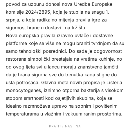
povod za uzbunu donosi nova Uredba Europske
komisije 2024/2895, koja je stupila na snagu 1.
srpnja, a koja radikalno mijenja pravila igre za
sigurnost hrane u dostavi i na tržištu.
Nova europska pravila izravno uvlače i dostavne
platforme koje se više ne mogu braniti tvrdnjom da su
samo tehnološki posrednici. Do sada je odgovornost
restorana simbolički prestajala na vratima kuhinje, no
od ovog ljeta svi u lancu moraju znanstveno jamčiti
da je hrana sigurna sve do trenutka kada stigne do
usta potrošača. Glavna meta novih propisa je Listeria
monocytogenes, iznimno otporna bakterija s visokom
stopom smrtnosti kod osjetljivih skupina, koja se
idealno razmnožava upravo na sobnim i povišenim
temperaturama u vlažnim i vakuumiranim prostorima.
PRATITE NAS I NA