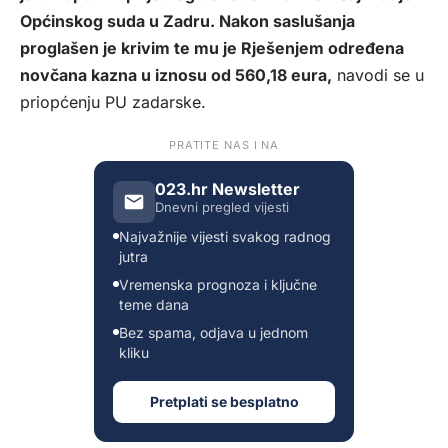
Općinskog suda u Zadru. Nakon saslušanja
proglašen je krivim te mu je Rješenjem određena
novčana kazna u iznosu od 560,18 eura,
navodi se u
priopćenju PU zadarske.
PRATITE NAS I NA
023.hr Newsletter
Dnevni pregled vijesti
Najvažnije vijesti svakog radnog
jutra
Vremenska prognoza i ključne
teme dana
Bez spama, odjava u jednom
kliku
Pretplati se besplatno