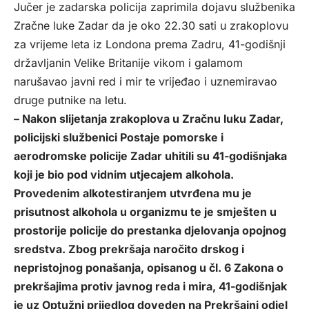
Jučer je zadarska policija zaprimila dojavu službenika
Zračne luke Zadar da je oko 22.30 sati u zrakoplovu
za vrijeme leta iz Londona prema Zadru, 41-godišnji
državljanin Velike Britanije vikom i galamom
narušavao javni red i mir te vrijeđao i uznemiravao
druge putnike na letu.
– Nakon slijetanja zrakoplova u Zračnu luku Zadar,
policijski službenici Postaje pomorske i
aerodromske policije Zadar uhitili su 41-godišnjaka
koji je bio pod vidnim utjecajem alkohola.
Provedenim alkotestiranjem utvrđena mu je
prisutnost alkohola u organizmu te je smješten u
prostorije policije do prestanka djelovanja opojnog
sredstva. Zbog prekršaja naročito drskog i
nepristojnog ponašanja, opisanog u čl. 6 Zakona o
prekršajima protiv javnog reda i mira, 41-godišnjak
je uz Optužni prijedlog doveden na Prekršajni odjel