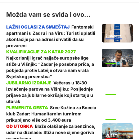
Možda vam se sviđa i ovo...
Fantomski
apartmani u Zadru i na Viru: Turisti uplatili
ŽUPANIJA
akontacije pa na adresi shvatili da su
prevareni
Najkorisniji igrač najjače europske lige
SPORT
stiže u Višnjik: “Zadar je posebna priča, a
pobjeda protiv Latvije otvara nam vrata
Svjetskog prvenstva”
Večeras u 18:30
izvlačenje parova na Višnjiku: Posljednje
SPORT
prijave za jubilarne okršaje koji startaju u
utorak
Srce Kožina za Boccia
klub Zadar: Humanitarnim turnirom
SPORT
prikupljeno više od 3.400 eura
Blaže olakšanje za benzince,
udar na dizelaše: Stižu nove cijene goriva
VIJESTI
na crpkama