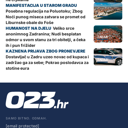
Posebna regulacija na Poluotoku; Zbog
ZADAR
Noći punog miseca zatvara se promet od
Liburnske obale do Foše
Veliko srce
anonimnog Zadranina; Nudi besplatan
ZADAR
odmor u svom stanu za tri obitelji, a čeka
ih i pun frižider
Dostavljač u Zadru uzeo novac od kupaca i
ZADAR
zadržao ga za sebe; Pokrao poslodavca za
stotine eura
SAMO BITNO. ODMAH.
[email protected]