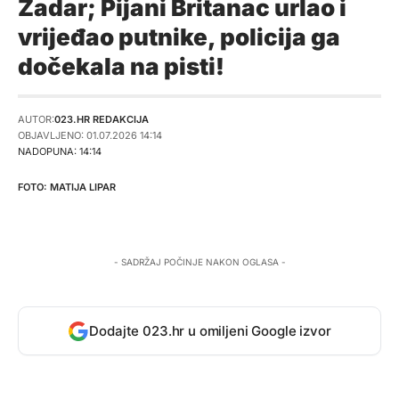
Zadar; Pijani Britanac urlao i
vrijeđao putnike, policija ga
dočekala na pisti!
AUTOR:
023.HR REDAKCIJA
OBJAVLJENO: 01.07.2026 14:14
NADOPUNA: 14:14
MATIJA LIPAR
- SADRŽAJ POČINJE NAKON OGLASA -
Dodajte 023.hr u omiljeni Google izvor