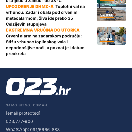
u srijedu u zaleđu i do 38 °C
Toplotni val na
vrhuncu: Zadar i obala pod crvenim
VRIJEME
meteoalarmom, živa ide preko 35
Celzijevih stupnjeva
Crveni alarm na zadarskom području:
VRIJEME
Stižu vrhunac toplinskog vala i
nepodnošljive noći, a poznat je i datum
preokreta
SAMO BITNO. ODMAH.
[email protected]
023/777-900
WhatsApp:
091/6666-888