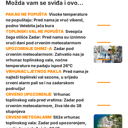
Možda vam se sviđa i ovo...
Visoke temperature
ne popuštaju: Pred nama je vruć vikend,
VRIJEME
podno Velebita jača bura
Sveopća
žega stišće Zadar: Pred nama su iznimno
VRIJEME
vrući dani pod crvenim meteoalarmom
Zadar pod
crvenim meteoalarmom: Zahvatio nas je
VRIJEME
vrhunac toplinskog vala, noćne
temperature ne padaju ispod 26°C
Pred nama je
najteži toplinski val sezone, u srijedu
VRIJEME
crveni alarm pali se i na zadarskom
području!
Vrhunac
toplinskog vala pred vratima: Zadar pod
VRIJEME
crvenim meteoalarmom, živa ide do 38
stupnjeva
Stiže vrhunac
toplinskog vala: Zadar pod upozorenjem,
VRIJEME