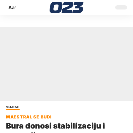
Aa
Promijeni
veličinu
slova
VRIJEME
Bura donosi stabilizaciju i