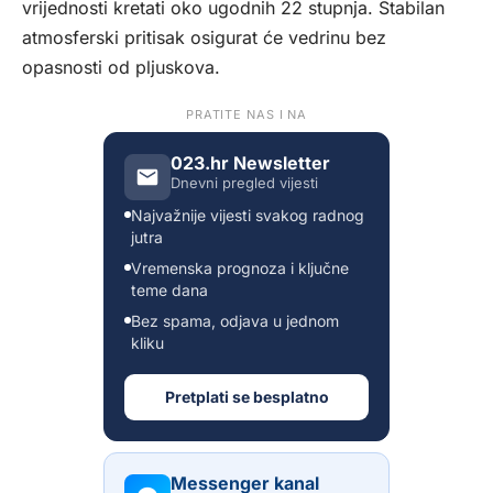
vrijednosti kretati oko ugodnih 22 stupnja. Stabilan
atmosferski pritisak osigurat će vedrinu bez
opasnosti od pljuskova.
PRATITE NAS I NA
023.hr Newsletter
Dnevni pregled vijesti
Najvažnije vijesti svakog radnog
jutra
Vremenska prognoza i ključne
teme dana
Bez spama, odjava u jednom
kliku
Pretplati se besplatno
Messenger kanal