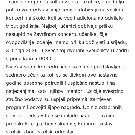
značajan doprinos kulturi Zadra i okolice, a najbolju
priliku za predstavljanje učenici dobivaju na velikim
koncertima škole, koji se već tradicionalno odvijaju
triput godišnje. Najbolji učenici dobivaju priliku
nastupiti na Završnom koncertu učenika, čije
ovogodišnje izdanje imamo priliku doživjeti u srijedu,
3. lipnja 2026. u Svečanoj dvorani Sveučilišta u Zadru
s početkom u 19:30.
Na Završnom koncertu učenika biti će predstavljeno
sedmero učenika koji su se tijekom ove nastavne
godine posebno potrudili i uspješno nastupili na
natjecanjima, kao i njihovi mentori, uz čije svesrdno
stručno vodstvo su uspjeli pripremiti zahtjevan
program i osvojiti lijepe nagrade. Uz niz odabranih
solista, predstavit će se i mlade nade, polaznici
predškolske glazbene skupine, komorni sastav,
školski zbor i školski orkestar.