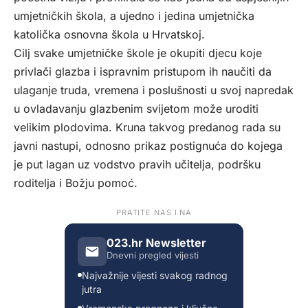
umjetničkih škola, a ujedno i jedina umjetnička
katolička osnovna škola u Hrvatskoj.
Cilj svake umjetničke škole je okupiti djecu koje
privlači glazba i ispravnim pristupom ih naučiti da
ulaganje truda, vremena i poslušnosti u svoj napredak
u ovladavanju glazbenim svijetom može uroditi
velikim plodovima. Kruna takvog predanog rada su
javni nastupi, odnosno prikaz postignuća do kojega
je put lagan uz vodstvo pravih učitelja, podršku
roditelja i Božju pomoć.
PRATITE NAS I NA
023.hr Newsletter
Dnevni pregled vijesti
Najvažnije vijesti svakog radnog
jutra