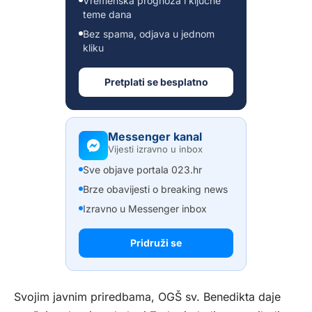
Vremenska prognoza i ključne
teme dana
Bez spama, odjava u jednom
kliku
Pretplati se besplatno
Messenger kanal
Vijesti izravno u inbox
Sve objave portala 023.hr
Brze obavijesti o breaking news
Izravno u Messenger inbox
Pridruži se
Svojim javnim priredbama, OGŠ sv. Benedikta daje