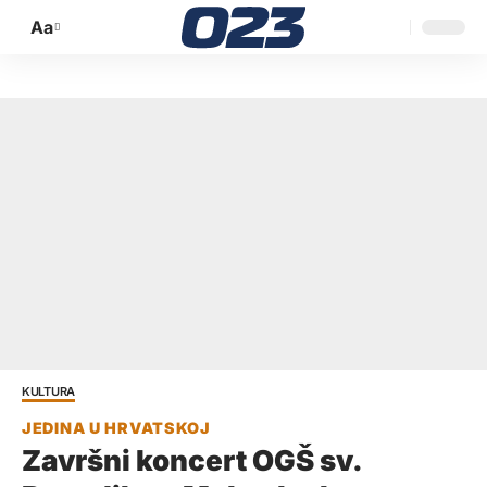
Aa
Promijeni
veličinu
slova
KULTURA
Završni koncert OGŠ sv.