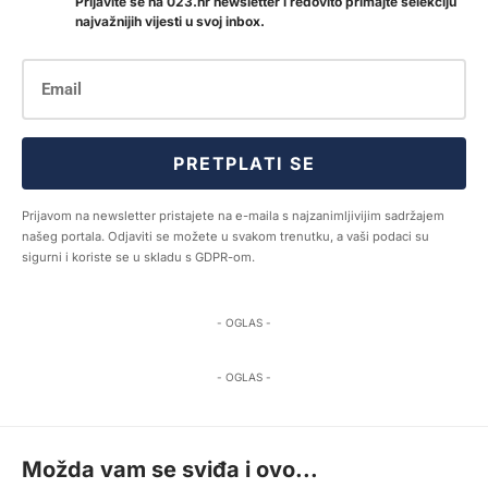
Prijavite se na 023.hr newsletter i redovito primajte selekciju
najvažnijih vijesti u svoj inbox.
PRETPLATI SE
Prijavom na newsletter pristajete na e-maila s najzanimljivijim sadržajem
našeg portala. Odjaviti se možete u svakom trenutku, a vaši podaci su
sigurni i koriste se u skladu s GDPR-om.
- OGLAS -
- OGLAS -
Možda vam se sviđa i ovo...