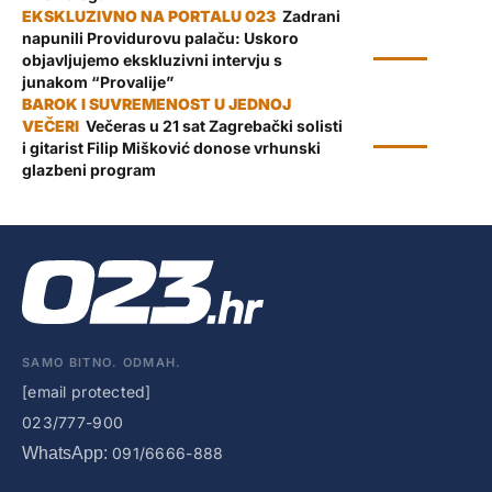
Zadrani
napunili Providurovu palaču: Uskoro
KULTURA
objavljujemo ekskluzivni intervju s
junakom “Provalije”
Večeras u 21 sat Zagrebački solisti
KULTURA
i gitarist Filip Mišković donose vrhunski
glazbeni program
SAMO BITNO. ODMAH.
[email protected]
023/777-900
WhatsApp:
091/6666-888