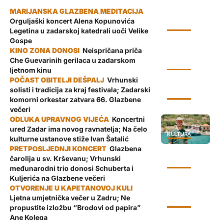
Orguljaški koncert Alena Kopunovića
KULTURA
Legetina u zadarskoj katedrali uoči Velike
Gospe
Neispričana priča
Che Guevarinih gerilaca u zadarskom
KULTURA
ljetnom kinu
Vrhunski
solisti i tradicija za kraj festivala; Zadarski
KULTURA
komorni orkestar zatvara 66. Glazbene
večeri
Koncertni
ured Zadar ima novog ravnatelja; Na čelo
KULTURA
kulturne ustanove stiže Ivan Šatalić
Glazbena
čarolija u sv. Krševanu; Vrhunski
KULTURA
međunarodni trio donosi Schuberta i
Kuljerića na Glazbene večeri
Ljetna umjetnička večer u Zadru; Ne
KULTURA
propustite izložbu “Brodovi od papira”
Ane Kolega