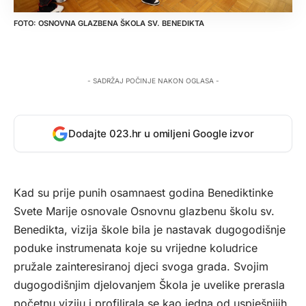
OSNOVNA GLAZBENA ŠKOLA SV. BENEDIKTA
- SADRŽAJ POČINJE NAKON OGLASA -
Dodajte 023.hr u omiljeni Google izvor
Kad su prije punih osamnaest godina Benediktinke
Svete Marije osnovale Osnovnu glazbenu školu sv.
Benedikta, vizija škole bila je nastavak dugogodišnje
poduke instrumenata koje su vrijedne koludrice
pružale zainteresiranoj djeci svoga grada. Svojim
dugogodišnjim djelovanjem Škola je uvelike prerasla
početnu viziju i profilirala se kao jedna od uspješnijih