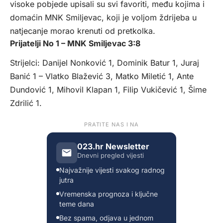
visoke pobjede upisali su svi favoriti, među kojima i
domaćin MNK Smiljevac, koji je voljom ždrijeba u
natjecanje morao krenuti od pretkolka.
Prijatelji No 1 – MNK Smiljevac 3:8
Strijelci: Danijel Nonković 1, Dominik Batur 1, Juraj
Banić 1 – Vlatko Blažević 3, Matko Miletić 1, Ante
Dundović 1, Mihovil Klapan 1, Filip Vukičević 1, Šime
Zdrilić 1.
PRATITE NAS I NA
023.hr Newsletter
Dnevni pregled vijesti
Najvažnije vijesti svakog radnog
jutra
Vremenska prognoza i ključne
teme dana
Bez spama, odjava u jednom