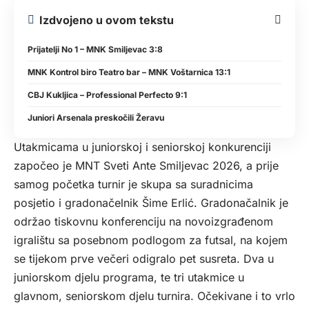
Izdvojeno u ovom tekstu
Prijatelji No 1 – MNK Smiljevac 3:8
MNK Kontrol biro Teatro bar – MNK Voštarnica 13:1
CBJ Kukljica – Professional Perfecto 9:1
Juniori Arsenala preskočili Žeravu
Utakmicama u juniorskoj i seniorskoj konkurenciji
započeo je MNT Sveti Ante Smiljevac 2026, a prije
samog početka turnir je skupa sa suradnicima
posjetio i gradonačelnik Šime Erlić. Gradonačalnik je
održao tiskovnu konferenciju na novoizgrađenom
igralištu sa posebnom podlogom za futsal, na kojem
se tijekom prve večeri odigralo pet susreta. Dva u
juniorskom djelu programa, te tri utakmice u
glavnom, seniorskom djelu turnira. Očekivane i to vrlo