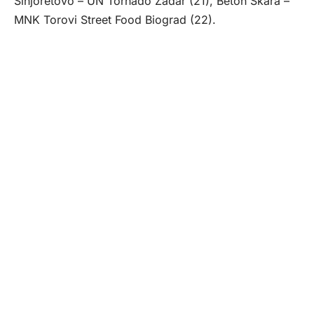
Sinjoretovo – UN Tornado Zadar (21), Beton Škara –
MNK Torovi Street Food Biograd (22).