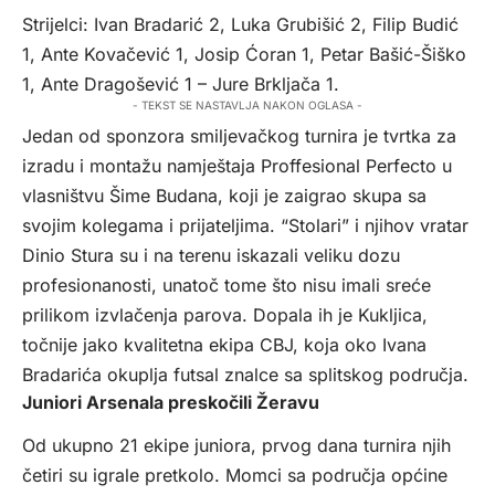
Strijelci: Ivan Bradarić 2, Luka Grubišić 2, Filip Budić
1, Ante Kovačević 1, Josip Ćoran 1, Petar Bašić-Šiško
1, Ante Dragošević 1 – Jure Brkljača 1.
- TEKST SE NASTAVLJA NAKON OGLASA -
Jedan od sponzora smiljevačkog turnira je tvrtka za
izradu i montažu namještaja Proffesional Perfecto u
vlasništvu Šime Budana, koji je zaigrao skupa sa
svojim kolegama i prijateljima. “Stolari” i njihov vratar
Dinio Stura su i na terenu iskazali veliku dozu
profesionanosti, unatoč tome što nisu imali sreće
prilikom izvlačenja parova. Dopala ih je Kukljica,
točnije jako kvalitetna ekipa CBJ, koja oko Ivana
Bradarića okuplja futsal znalce sa splitskog područja.
Juniori Arsenala preskočili Žeravu
Od ukupno 21 ekipe juniora, prvog dana turnira njih
četiri su igrale pretkolo. Momci sa područja općine