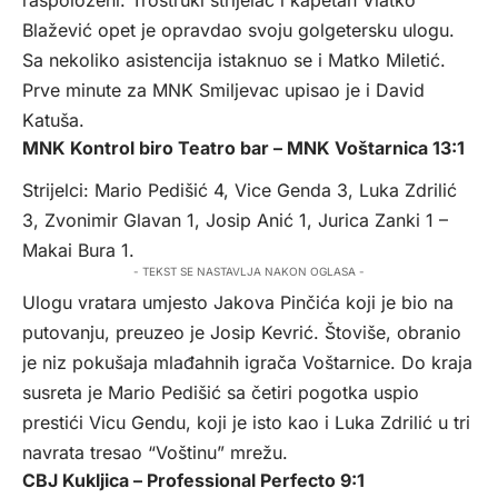
Blažević opet je opravdao svoju golgetersku ulogu.
Sa nekoliko asistencija istaknuo se i Matko Miletić.
Prve minute za MNK Smiljevac upisao je i David
Katuša.
MNK Kontrol biro Teatro bar – MNK Voštarnica 13:1
Strijelci: Mario Pedišić 4, Vice Genda 3, Luka Zdrilić
3, Zvonimir Glavan 1, Josip Anić 1, Jurica Zanki 1 –
Makai Bura 1.
- TEKST SE NASTAVLJA NAKON OGLASA -
Ulogu vratara umjesto Jakova Pinčića koji je bio na
putovanju, preuzeo je Josip Kevrić. Štoviše, obranio
je niz pokušaja mlađahnih igrača Voštarnice. Do kraja
susreta je Mario Pedišić sa četiri pogotka uspio
prestići Vicu Gendu, koji je isto kao i Luka Zdrilić u tri
navrata tresao “Voštinu” mrežu.
CBJ Kukljica – Professional Perfecto 9:1