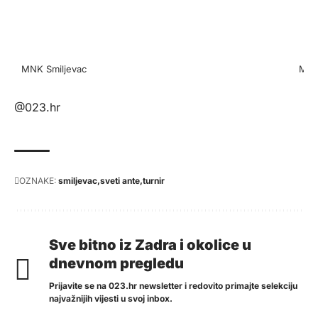
MNK Smiljevac
MNK
@023.hr
OZNAKE:
smiljevac
sveti ante
turnir
Sve bitno iz Zadra i okolice u
dnevnom pregledu
Prijavite se na 023.hr newsletter i redovito primajte selekciju
najvažnijih vijesti u svoj inbox.