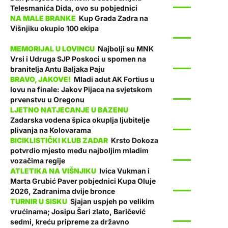
SPORT
Telesmanića Dida, ovo su pobjednici
Kup Grada Zadra na
Višnjiku okupio 100 ekipa
SPORT
Najbolji su MNK
Vrsi i Udruga SJP Poskoci u spomen na
SPORT
branitelja Antu Baljaka Paju
Mladi adut AK Fortius u
lovu na finale: Jakov Pijaca na svjetskom
SPORT
prvenstvu u Oregonu
Zadarska vodena špica okuplja ljubitelje
SPORT
plivanja na Kolovarama
Krsto Dokoza
potvrdio mjesto među najboljim mladim
SPORT
vozačima regije
Ivica Vukman i
Marta Grubić Paver pobjednici Kupa Oluje
SPORT
2026, Zadranima dvije bronce
Sjajan uspjeh po velikim
vrućinama; Josipu Šari zlato, Baričević
SPORT
sedmi, kreću pripreme za državno