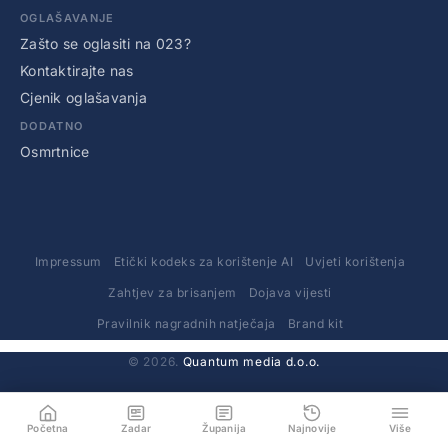
OGLAŠAVANJE
Zašto se oglasiti na 023?
Kontaktirajte nas
Cjenik oglašavanja
DODATNO
Osmrtnice
Impressum
Etički kodeks za korištenje AI
Uvjeti korištenja
Zahtjev za brisanjem
Dojava vijesti
Pravilnik nagradnih natječaja
Brand kit
© 2026.
Quantum media d.o.o.
Početna
Zadar
Županija
Najnovije
Više