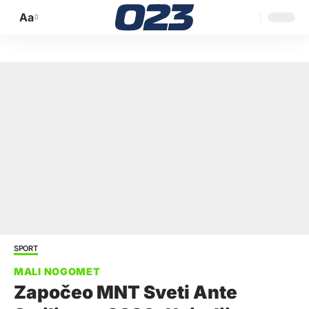
Aa
Promijeni
veličinu
slova
SPORT
Započeo MNT Sveti Ante