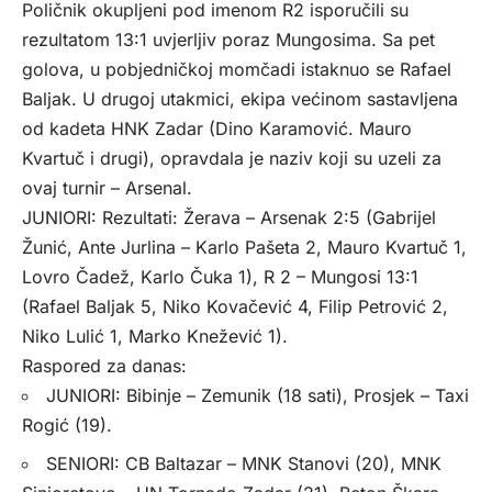
Poličnik okupljeni pod imenom R2 isporučili su
rezultatom 13:1 uvjerljiv poraz Mungosima. Sa pet
golova, u pobjedničkoj momčadi istaknuo se Rafael
Baljak. U drugoj utakmici, ekipa većinom sastavljena
od kadeta HNK Zadar (Dino Karamović. Mauro
Kvartuč i drugi), opravdala je naziv koji su uzeli za
ovaj turnir – Arsenal.
JUNIORI: Rezultati: Žerava – Arsenak 2:5 (Gabrijel
Žunić, Ante Jurlina – Karlo Pašeta 2, Mauro Kvartuč 1,
Lovro Čadež, Karlo Čuka 1), R 2 – Mungosi 13:1
(Rafael Baljak 5, Niko Kovačević 4, Filip Petrović 2,
Niko Lulić 1, Marko Knežević 1).
Raspored za danas:
JUNIORI: Bibinje – Zemunik (18 sati), Prosjek – Taxi
Rogić (19).
SENIORI: CB Baltazar – MNK Stanovi (20), MNK