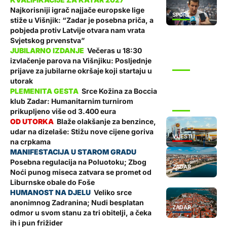
Najkorisniji igrač najjače europske lige
SPORT
stiže u Višnjik: “Zadar je posebna priča, a
pobjeda protiv Latvije otvara nam vrata
Svjetskog prvenstva”
Večeras u 18:30
izvlačenje parova na Višnjiku: Posljednje
SPORT
prijave za jubilarne okršaje koji startaju u
utorak
Srce Kožina za Boccia
klub Zadar: Humanitarnim turnirom
SPORT
prikupljeno više od 3.400 eura
Blaže olakšanje za benzince,
udar na dizelaše: Stižu nove cijene goriva
VIJESTI
na crpkama
Posebna regulacija na Poluotoku; Zbog
ZADAR
Noći punog miseca zatvara se promet od
Liburnske obale do Foše
Veliko srce
anonimnog Zadranina; Nudi besplatan
ZADAR
odmor u svom stanu za tri obitelji, a čeka
ih i pun frižider