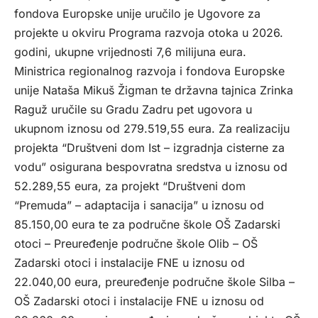
fondova Europske unije uručilo je Ugovore za
projekte u okviru Programa razvoja otoka u 2026.
godini, ukupne vrijednosti 7,6 milijuna eura.
Ministrica regionalnog razvoja i fondova Europske
unije Nataša Mikuš Žigman te državna tajnica Zrinka
Raguž uručile su Gradu Zadru pet ugovora u
ukupnom iznosu od 279.519,55 eura. Za realizaciju
projekta “Društveni dom Ist – izgradnja cisterne za
vodu” osigurana bespovratna sredstva u iznosu od
52.289,55 eura, za projekt “Društveni dom
“Premuda” – adaptacija i sanacija” u iznosu od
85.150,00 eura te za područne škole OŠ Zadarski
otoci – Preuređenje područne škole Olib – OŠ
Zadarski otoci i instalacije FNE u iznosu od
22.040,00 eura, preuređenje područne škole Silba –
OŠ Zadarski otoci i instalacije FNE u iznosu od