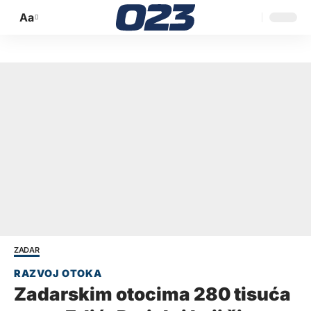
Aa
Promijeni
veličinu
slova
ZADAR
Zadarskim otocima 280 tisuća