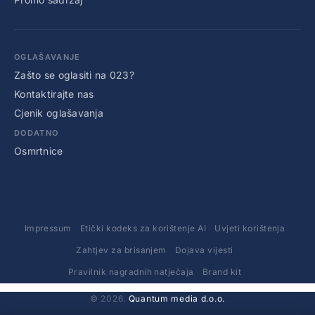
OGLAŠAVANJE
Zašto se oglasiti na 023?
Kontaktirajte nas
Cjenik oglašavanja
DODATNO
Osmrtnice
Impressum
Etički kodeks za korištenje AI
Uvjeti korištenja
Zahtjev za brisanjem
Dojava vijesti
Pravilnik nagradnih natječaja
Brand kit
© 2026.
Quantum media d.o.o.