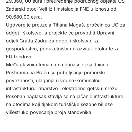
29.360, 00 eura i preuređenje područnog objekta OŠ
Zadarski otoci Veli Iž i instalacija FNE u iznosu od
90.680,00 eura.
Ugovore je preuzela Tihana Magaš, pročelnica UO za
odgoj i školstvo, a projekte će provoditi Upravni
odjeli Grada Zadra za odgoj i školstvo, za
gospodarstvo, poduzetništvo i razvitak otoka te za
EU fondove.
Među glavnim temama na današnjoj sjednici u
Postirama na Braču su poboljšanje pomorske
povezanosti, ulaganja u vodno-komunalnu
infrastrukturu, ribarstvo i elektroenergetsku mrežu.
Poseban naglasak stavlja se na jačanje infrastrukture
na otocima koji tijekom turističke sezone bilježe
višestruko povećanje broja stanovnika.