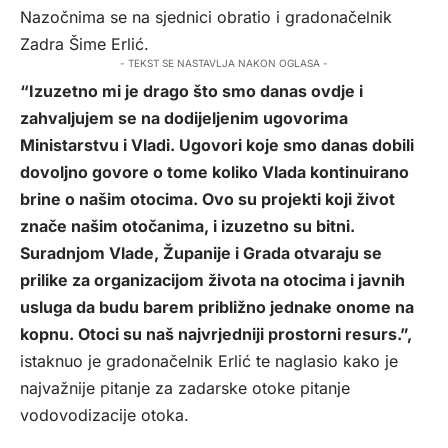
Nazočnima se na sjednici obratio i gradonačelnik
Zadra Šime Erlić.
- TEKST SE NASTAVLJA NAKON OGLASA -
“Izuzetno mi je drago što smo danas ovdje i
zahvaljujem se na dodijeljenim ugovorima
Ministarstvu i Vladi. Ugovori koje smo danas dobili
dovoljno govore o tome koliko Vlada kontinuirano
brine o našim otocima. Ovo su projekti koji život
znače našim otočanima, i izuzetno su bitni.
Suradnjom Vlade, Županije i Grada otvaraju se
prilike za organizacijom života na otocima i javnih
usluga da budu barem približno jednake onome na
kopnu. Otoci su naš najvrjedniji prostorni resurs.”,
istaknuo je gradonačelnik Erlić te naglasio kako je
najvažnije pitanje za zadarske otoke pitanje
vodovodizacije otoka.