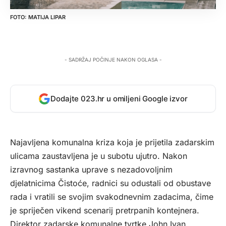
MATIJA LIPAR
- SADRŽAJ POČINJE NAKON OGLASA -
Dodajte 023.hr u omiljeni Google izvor
Najavljena komunalna kriza koja je prijetila zadarskim
ulicama zaustavljena je u subotu ujutro. Nakon
izravnog sastanka uprave s nezadovoljnim
djelatnicima Čistoće, radnici su odustali od obustave
rada i vratili se svojim svakodnevnim zadacima, čime
je spriječen vikend scenarij pretrpanih kontejnera.
Direktor zadarske komunalne tvrtke John Ivan