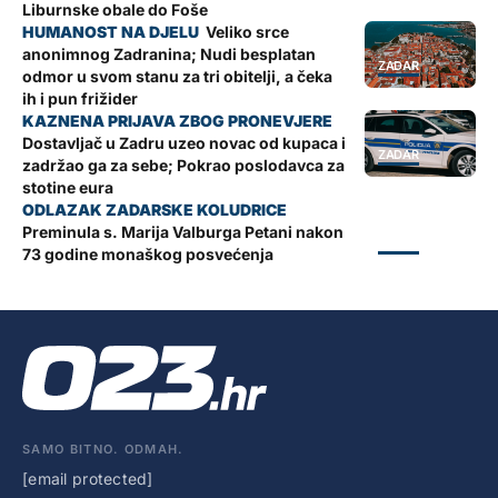
Liburnske obale do Foše
Veliko srce
anonimnog Zadranina; Nudi besplatan
ZADAR
odmor u svom stanu za tri obitelji, a čeka
ih i pun frižider
Dostavljač u Zadru uzeo novac od kupaca i
ZADAR
zadržao ga za sebe; Pokrao poslodavca za
stotine eura
Preminula s. Marija Valburga Petani nakon
ZADAR
73 godine monaškog posvećenja
SAMO BITNO. ODMAH.
[email protected]