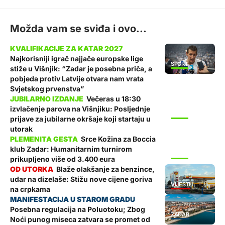
Možda vam se sviđa i ovo...
Najkorisniji igrač najjače europske lige
SPORT
stiže u Višnjik: “Zadar je posebna priča, a
pobjeda protiv Latvije otvara nam vrata
Svjetskog prvenstva”
Večeras u 18:30
izvlačenje parova na Višnjiku: Posljednje
SPORT
prijave za jubilarne okršaje koji startaju u
utorak
Srce Kožina za Boccia
klub Zadar: Humanitarnim turnirom
SPORT
prikupljeno više od 3.400 eura
Blaže olakšanje za benzince,
udar na dizelaše: Stižu nove cijene goriva
VIJESTI
na crpkama
Posebna regulacija na Poluotoku; Zbog
ZADAR
Noći punog miseca zatvara se promet od