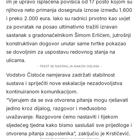
im je upravo isplaćena povišica od 17 posto kojom su
njihova neto primanja dosegnula iznose između 1.600
i preko 2.000 eura. Iako su radnici prvotno kao uvjet
za povratak na posao ultimativno tražili izravan
sastanak s gradonačelnikom Šimom Erlićem, jutrošnji
konstruktivan dogovor unutar same tvrtke pokazao
se dovoljnim za uspostavu redovnog stanja na
ulicama.
- TEKST SE NASTAVLJA NAKON OGLASA -
Vodstvo Čistoće namjerava zadržati stabilnost
sustava i spriječiti nove eskalacije nezadovoljstva
kontinuiranom komunikacijom.
“Vjerujem da se sva otvorena pitanja mogu rješavati
jedino kroz dijalog, razgovor i međusobno
uvažavanje. Razgovore ćemo nastaviti i tijekom
sljedećeg tjedna kako bismo saslušali sve prijedloge i
otvorena pitanja zaposlenika”, zaključio je Krstičević.