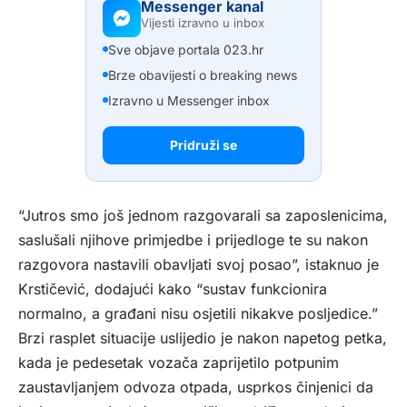
Messenger kanal
Vijesti izravno u inbox
Sve objave portala 023.hr
Brze obavijesti o breaking news
Izravno u Messenger inbox
Pridruži se
“Jutros smo još jednom razgovarali sa zaposlenicima,
saslušali njihove primjedbe i prijedloge te su nakon
razgovora nastavili obavljati svoj posao”, istaknuo je
Krstičević, dodajući kako “sustav funkcionira
normalno, a građani nisu osjetili nikakve posljedice.”
Brzi rasplet situacije uslijedio je nakon napetog petka,
kada je pedesetak vozača zaprijetilo potpunim
zaustavljanjem odvoza otpada, usprkos činjenici da