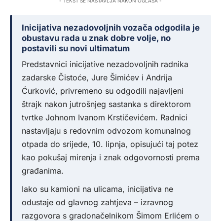
- TEKST SE NASTAVLJA NAKON OGLASA -
Inicijativa nezadovoljnih vozača odgodila je
obustavu rada u znak dobre volje, no
postavili su novi ultimatum
Predstavnici inicijative nezadovoljnih radnika
zadarske Čistoće, Jure Šimićev i Andrija
Ćurković, privremeno su odgodili najavljeni
štrajk nakon jutrošnjeg sastanka s direktorom
tvrtke Johnom Ivanom Krstičevićem. Radnici
nastavljaju s redovnim odvozom komunalnog
otpada do srijede, 10. lipnja, opisujući taj potez
kao pokušaj mirenja i znak odgovornosti prema
građanima.
Iako su kamioni na ulicama, inicijativa ne
odustaje od glavnog zahtjeva – izravnog
razgovora s gradonačelnikom Šimom Erlićem o