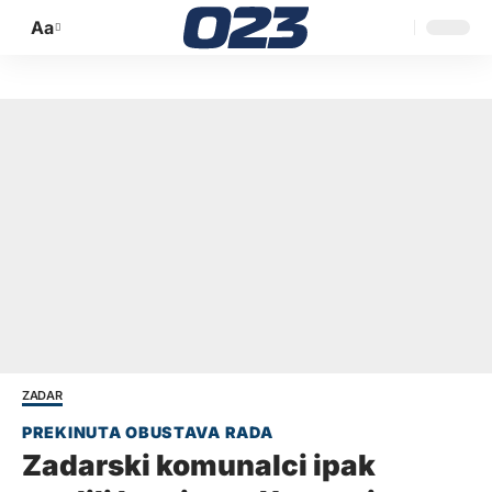
Aa
Promijeni
veličinu
slova
ZADAR
Zadarski komunalci ipak