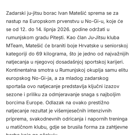
Zadarski ju-jitsu borac Ivan Matešić sprema se za
nastup na Europskom prvenstvu u No-Gi-u, koje će
se od 12. do 14. lipnja 2026. godine održati u
rumunjskom gradu Pitești. Kao član Ju-Jitsu kluba
MTeam, Matešić će braniti boje Hrvatske u seniorskoj
kategoriji do 69 kilograma, što je jedno od najvažnijih
natjecanja u njegovoj dosadašnjoj sportskoj karijeri.
Kontinentalna smotra u Rumunjskoj okuplja samu elitu
europskog No-Gi-ja, a za mladog zadarskog
sportaša ovo natjecanje predstavlja ključni izazov
sezone i priliku za odmjeravanje snaga s najboljim
borcima Europe. Odlazak na ovako prestižno
natjecanje rezultat je višemjesečnih intenzivnih
priprema, svakodnevnih odricanja i napornih treninga
u matičnom klubu, gdje se brusila forma za zahtjevne