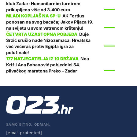
klub Zadar: Humanitarnim turnirom
SPORT
prikupljeno više od 3.400 eura
AK Fortius
ponosan na svog bacača; Jakov Pijaca 19.
SPORT
na svijetu u svom vatrenom krštenju!
Duje
Srzić srušio nade Nizozemaca; Hrvatska
SPORT
već večeras protiv Egipta igra za
polufinale!
Noa
Križ i Ana Bobanović pobjednici 54.
SPORT
plivačkog maratona Preko – Zadar
SAMO BITNO. ODMAH.
[email protected]