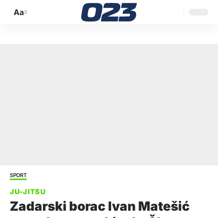
Aa
Promijeni
veličinu
slova
SPORT
Zadarski borac Ivan Matešić