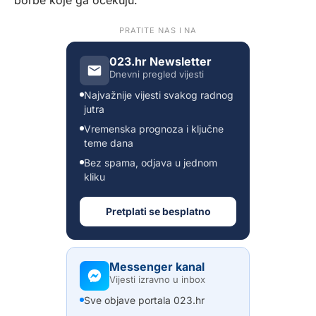
borbe koje ga očekuju.
PRATITE NAS I NA
023.hr Newsletter
Dnevni pregled vijesti
Najvažnije vijesti svakog radnog
jutra
Vremenska prognoza i ključne
teme dana
Bez spama, odjava u jednom
kliku
Pretplati se besplatno
Messenger kanal
Vijesti izravno u inbox
Sve objave portala 023.hr