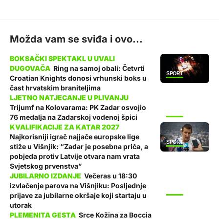
Možda vam se sviđa i ovo...
Ring na samoj obali: Četvrti
SPORT
Croatian Knights donosi vrhunski boks u
čast hrvatskim braniteljima
Trijumf na Kolovarama: PK Zadar osvojio
SPORT
76 medalja na Zadarskoj vodenoj špici
Najkorisniji igrač najjače europske lige
SPORT
stiže u Višnjik: “Zadar je posebna priča, a
pobjeda protiv Latvije otvara nam vrata
Svjetskog prvenstva”
Večeras u 18:30
izvlačenje parova na Višnjiku: Posljednje
SPORT
prijave za jubilarne okršaje koji startaju u
utorak
Srce Kožina za Boccia