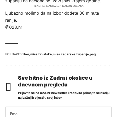
županiju na nacionalnoj završnici krajem godine.
- TEKST SE NASTAVLJA NAKON OGLASA -
Ljubazno molimo da na izbor dođete 30 minuta
ranije.
@023.hr
OZNAKE:
izbor
miss hrvatske
miss zadarske županije
pag
Sve bitno iz Zadra i okolice u
dnevnom pregledu
Prijavite se na 023.hr newsletter i redovito primajte selekciju
najvažnijih vijesti u svoj inbox.