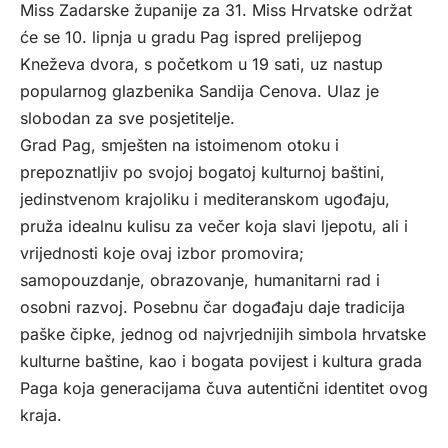
Miss Zadarske županije za 31. Miss Hrvatske održat
će se 10. lipnja u gradu Pag ispred prelijepog
Kneževa dvora, s početkom u 19 sati, uz nastup
popularnog glazbenika Sandija Cenova. Ulaz je
slobodan za sve posjetitelje.
Grad Pag, smješten na istoimenom otoku i
prepoznatljiv po svojoj bogatoj kulturnoj baštini,
jedinstvenom krajoliku i mediteranskom ugođaju,
pruža idealnu kulisu za večer koja slavi ljepotu, ali i
vrijednosti koje ovaj izbor promovira;
samopouzdanje, obrazovanje, humanitarni rad i
osobni razvoj. Posebnu čar događaju daje tradicija
paške čipke, jednog od najvrjednijih simbola hrvatske
kulturne baštine, kao i bogata povijest i kultura grada
Paga koja generacijama čuva autentični identitet ovog
kraja.