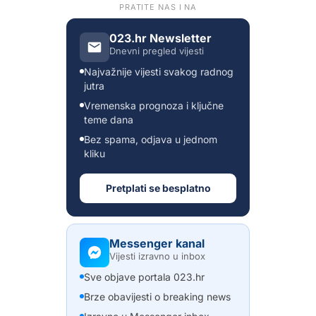
PRATITE NAS I NA
023.hr Newsletter
Dnevni pregled vijesti
Najvažnije vijesti svakog radnog
jutra
Vremenska prognoza i ključne
teme dana
Bez spama, odjava u jednom
kliku
Pretplati se besplatno
Messenger kanal
Vijesti izravno u inbox
Sve objave portala 023.hr
Brze obavijesti o breaking news