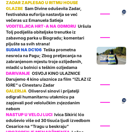
Sam Divine oduševila Zadar,
SHOW
20
festivalska euforija nastavlja se već
večeras uz Emanuela Satieja
Uršula
Tolj podijelila obiteljske trenutke iz
SHOW
zabavnog parka u Biogradu; komentari
pljušte sa svih strana!
Teška prometna
nesreća na Pagu; Zbog pretjecanja na
ŽUPANIJA
zabranjenom mjestu troje ozlijeđenih,
mladić u bolnici s teškim ozljedama
OSVOJI KINO ULAZNICE
Darujemo 4 kino ulaznice za film “IZLAZ IZ
SHOW
IGRE” u Cinestaru Zadar
Oliverovi sinovi i prijatelji
odigrali humanitarnu utakmicu pa
SHOW
14
zapjevali pod velolučkim zvjezdanim
nebom
Ivica Sikirić Ićo
oduševio više od 30 tisuća ljudi izvedbom
SHOW
Cesarice na “Tragu u beskraju”