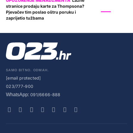
Lažne
stranice prodaju karte za Thompsona?
SHOW
Pjevačev tim poslao oštru poruku i
zaprijetio tužbama
SAMO BITNO. ODMAH.
[email protected]
023/777-900
WhatsApp:
091/6666-888