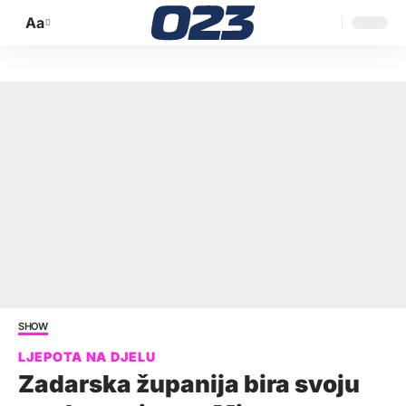
Aa
Promijeni
veličinu
slova
SHOW
Zadarska županija bira svoju