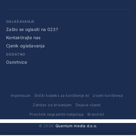
OGLAŠAVANJE
Zašto se oglasiti na 023?
Kontaktirajte nas
Cjenik oglašavanja
DODATNO
Osmrtnice
Impressum
Etički kodeks za korištenje AI
Uvjeti korištenja
Zahtjev za brisanjem
Dojava vijesti
Pravilnik nagradnih natječaja
Brand kit
© 2026.
Quantum media d.o.o.